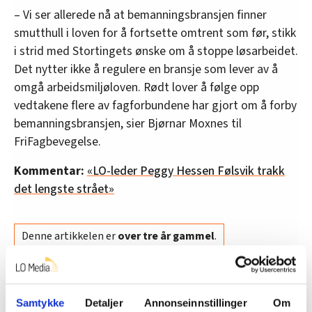
– Vi ser allerede nå at bemanningsbransjen finner
smutthull i loven for å fortsette omtrent som før, stikk
i strid med Stortingets ønske om å stoppe løsarbeidet.
Det nytter ikke å regulere en bransje som lever av å
omgå arbeidsmiljøloven. Rødt lover å følge opp
vedtakene flere av fagforbundene har gjort om å forby
bemanningsbransjen, sier Bjørnar Moxnes til
FriFagbevegelse.
Kommentar:
«LO-leder Peggy Hessen Følsvik trakk
det lengste strået»
Denne artikkelen er
over tre år gammel
.
arbeidsliv
Nyheter
Rødt
Bemanningsbyrå
Samtykke
Detaljer
Annonseinnstillinger
Om