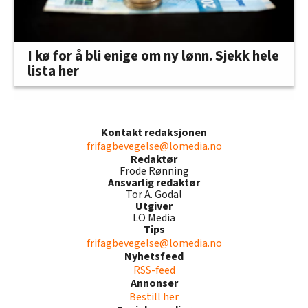
I kø for å bli enige om ny lønn. Sjekk hele
lista her
Kontakt redaksjonen
frifagbevegelse@lomedia.no
Redaktør
Frode Rønning
Ansvarlig redaktør
Tor A. Godal
Utgiver
LO Media
Tips
frifagbevegelse@lomedia.no
Nyhetsfeed
RSS-feed
Annonser
Bestill her