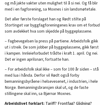
og må jakte vakter uten mulighet til å si nei. Og få blir
med i en fagforening, sa Moxnes i sin landsmøtetale.
Det aller første forslaget han og Rødt stilte på
Stortinget var byggfagforeningenes krav om et forbud
som avdekket hva som skjedde på byggeplassene.
– Fagbevegelsen la press på partiene. Arbeidsfolk gikk
ut i streik. De som jobber på byggeplassene, gikk først
i kampen. Innleieforbudet trådte i kraft 1. april. Og nei.
Det er ingen aprilsnarr, fortsatte han.
– For arbeidsfolk skal ikke – som for 100 år siden – stå
med lua i hånda. Derfor vil Rødt også forby
bemanningsbyråene i helsevesenet, i industrien, i hele
Norge. Bemanningsbransjen skal ut, og de faste
stillingene skal inn, sa Bjørnar Moxnes.
Arbeidslivet forklart:
Tariff? Frontfag? Glidning?