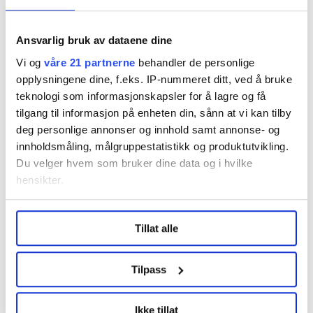
Ansvarlig bruk av dataene dine
Del artikkel
Vi og
våre 21 partnerne
behandler de personlige
opplysningene dine, f.eks. IP-nummeret ditt, ved å bruke
teknologi som informasjonskapsler for å lagre og få
tilgang til informasjon på enheten din, sånn at vi kan tilby
deg personlige annonser og innhold samt annonse- og
Nå:
5
stillingsannonser
innholdsmåling, målgruppestatistikk og produktutvikling.
Du velger hvem som bruker dine data og i hvilke
hensikter.
Under
mer info
kan du lese om hvordan dine personlige
Tillat alle
data behandles og hvordan du kan velge hvordan de skal
brukes. Du kan hele tiden endre eller trekke tilbake ditt
samtykke fra erklæringen om informasjonskapsler.
Tilpass
Regionleder Region Indre Øst
LO Medias publikasjoner frifagbevegelse.no, hk-nytt.no
Fellesforbundet
Ikke tillat