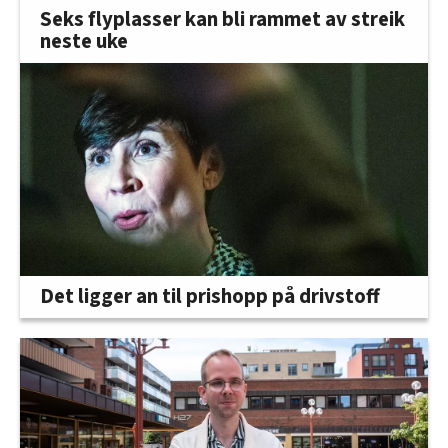
Seks flyplasser kan bli rammet av streik
neste uke
Det ligger an til prishopp på drivstoff