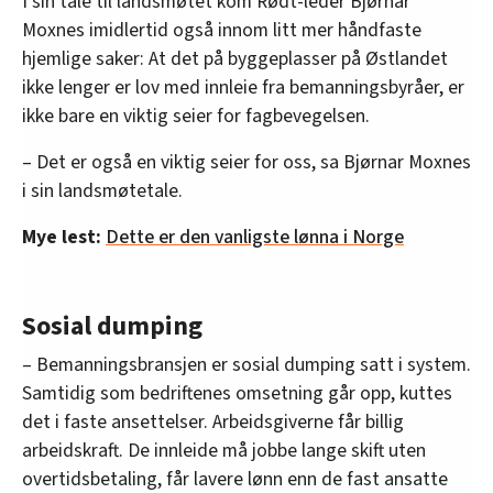
I sin tale til landsmøtet kom Rødt-leder Bjørnar
Moxnes imidlertid også innom litt mer håndfaste
hjemlige saker: At det på byggeplasser på Østlandet
ikke lenger er lov med innleie fra bemanningsbyråer, er
ikke bare en viktig seier for fagbevegelsen.
– Det er også en viktig seier for oss, sa Bjørnar Moxnes
i sin landsmøtetale.
Mye lest:
Dette er den vanligste lønna i Norge
Sosial dumping
– Bemanningsbransjen er sosial dumping satt i system.
Samtidig som bedriftenes omsetning går opp, kuttes
det i faste ansettelser. Arbeidsgiverne får billig
arbeidskraft. De innleide må jobbe lange skift uten
overtidsbetaling, får lavere lønn enn de fast ansatte