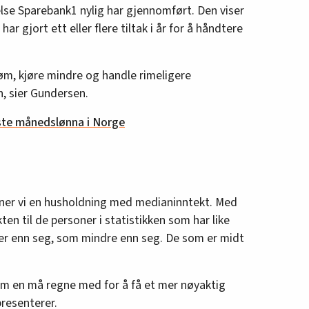
else Sparebank1 nylig har gjennomført. Den viser
har gjort ett eller flere tiltak i år for å håndtere
røm, kjøre mindre og handle rimeligere
en, sier Gundersen.
gste månedslønna i Norge
ner vi en husholdning med medianinntekt. Med
n til de personer i statistikken som har like
r enn seg, som mindre enn seg. De som er midt
om en må regne med for å få et mer nøyaktig
presenterer.