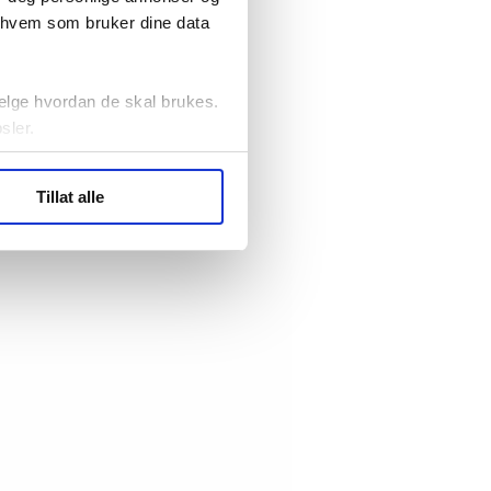
r hvem som bruker dine data
elge hvordan de skal brukes.
sler.
ler (cookies) for å lære
Tillat alle
ide statistikk.
artnere innenfor analyse og