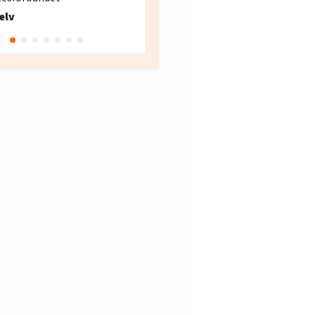
Fellesforbundet avdeling
elv
10
Oslo