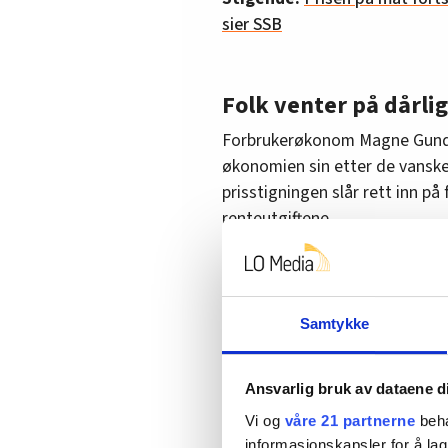
sier SSB
Folk venter på dårlig
Forbrukerøkonom Magne Gunders
økonomien sin etter de vansk
prisstigningen slår rett inn p
renteutgiftene.
– Vi har hatt flere år med lave
tida er over. Etter fete år, k
Samtykke
Hans råd er å vente med å ta på
pusse opp boligen, og ikke ta 
skal ytterligere opp.
Ansvarlig bruk av dataene d
Vi og
våre 21 partnerne
beha
informasjonskapsler for å lag