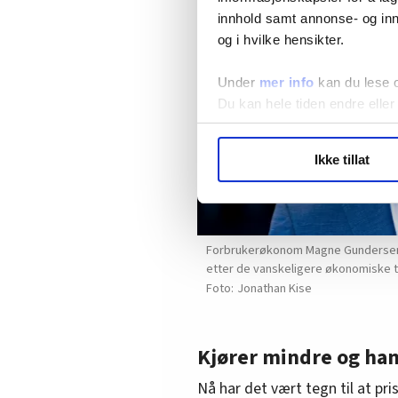
innhold samt annonse- og inn
og i hvilke hensikter.
Under
mer info
kan du lese 
Du kan hele tiden endre eller
LO Medias publikasjoner frif
Ikke tillat
hvordan våre nettsider blir br
Vi deler bare informasjon o
annonsering. Disse er angitt
Forbrukerøkonom Magne Gundersen i 
etter de vanskeligere økonomiske t
Jonathan Kise
Kjører mindre og han
Nå har det vært tegn til at pr