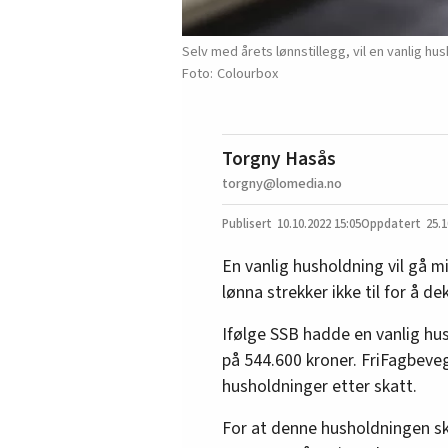
Selv med årets lønnstillegg, vil en vanlig hu
Colourbox
Torgny Hasås
torgny@lomedia.no
10.10.2022
15:05
25.1
En vanlig husholdning vil gå m
lønna strekker ikke til for å d
Ifølge SSB hadde en vanlig hus
på 544.600 kroner. FriFagbeveg
husholdninger etter skatt.
For at denne husholdningen sku