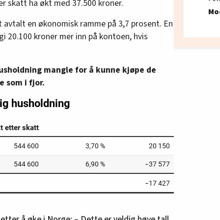
er skatt ha økt med 37.500 kroner.
Mo
t avtalt en økonomisk ramme på 3,7 prosent. En
gi 20.100 kroner mer inn på kontoen, hvis
husholdning mangle for å kunne kjøpe de
som i fjor.
etter å øke i Norge: – Dette er veldig høye tall,