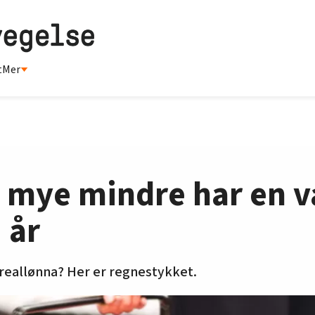
t
Mer
å mye mindre har en v
 år
 reallønna? Her er regnestykket.