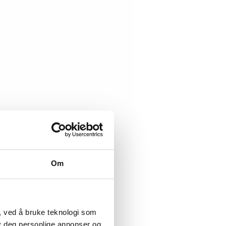
Om
, ved å bruke teknologi som
lby deg personlige annonser og