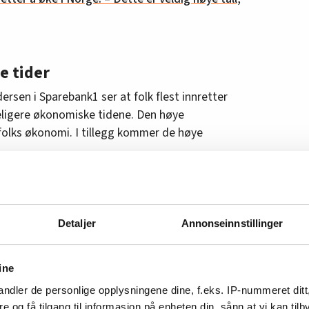
e tider
en i Sparebank1 ser at folk flest innretter
eligere økonomiske tidene. Den høye
å folks økonomi. I tillegg kommer de høye
 renter, lav prisstigning og reallønnsvekst. Den
ommer magre år, sier Gundersen.
Detaljer
Annonseinnstillinger
 seg store utgifter som å kjøpe ny bil eller
opp store lån. Norges Bank har varslet at renta
ine
ndler de personlige opplysningene dine, f.eks. IP-nummeret ditt
re og få tilgang til informasjon på enheten din, sånn at vi kan ti