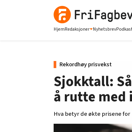
Hjem
Redaksjoner
Nyhetsbrev
Podkas
Rekordhøy prisvekst
Sjokktall: S
å rutte med i
Hva betyr de økte prisene for