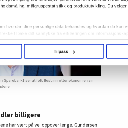
holdsmåling, målgruppestatistikk og produktutvikling. Du velge
om hvordan dine personlige data behandles og hvordan du kan v
 trekke tilbake ditt samtykke fra erklæringen om informasjonskap
agbevegelse.no, hk-nytt.no og fontene.no bruker informasjonskaps
Tilpass
ukt slik at vi tilby relevant innhold, tilpassede annonser og utarbe
m hvordan du bruker nettstedet med LO Medias egne samarbeidsp
 i oversikten lengre ned på denne siden.
Sparebank1 ser at folk flest innretter økonomien sin
idene.
dler billigere
isene har vært på vei oppover lenge. Gundersen