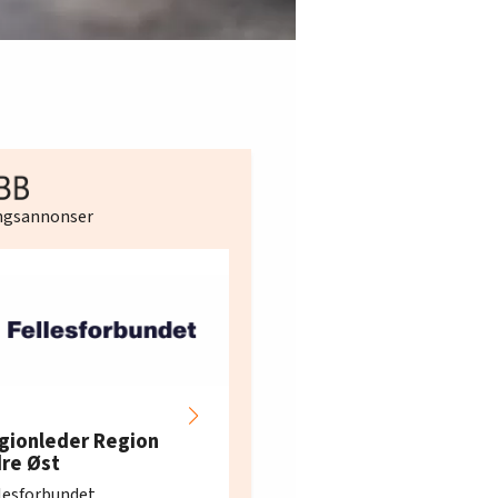
ingsannonser
Hotell- og
restaurantarbeidern
gionleder Region
e i Oslo og Akershus
dre Øst
søker ny kontorlede
lesforbundet