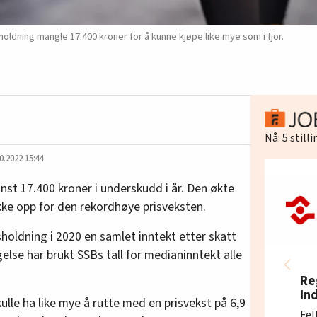
sholdning mangle 17.400 kroner for å kunne kjøpe like mye som i fjor.
Nå:
5
still
0.2022 15:44
inst 17.400 kroner i underskudd i år. Den økte
ekke opp for den rekordhøye prisveksten.
holdning i 2020 en samlet inntekt etter skatt
else har brukt SSBs tall for medianinntekt alle
Re
In
lle ha like mye å rutte med en prisvekst på 6,9
Fel