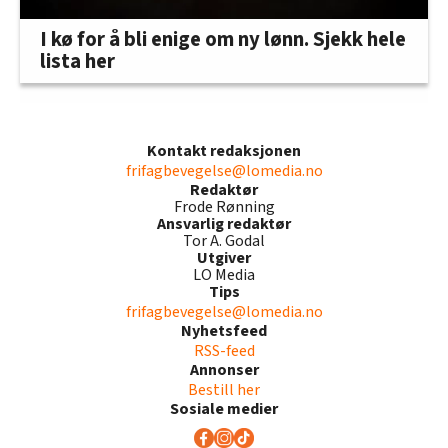
I kø for å bli enige om ny lønn. Sjekk hele
lista her
Kontakt redaksjonen
frifagbevegelse@lomedia.no
Redaktør
Frode Rønning
Ansvarlig redaktør
Tor A. Godal
Utgiver
LO Media
Tips
frifagbevegelse@lomedia.no
Nyhetsfeed
RSS-feed
Annonser
Bestill her
Sosiale medier