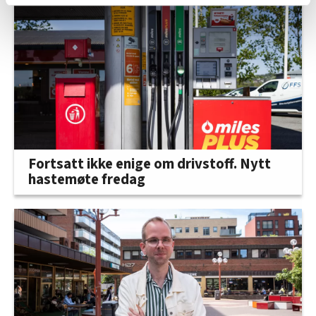
relevant innhold, tilpassede annonser og utarbeide
statistikk.
Vi deler bare informasjon om hvordan du bruker
nettstedet med LO Medias egne samarbeidspartnere
innenfor analyse og annonsering. Disse er angitt i
oversikten lengre ned på denne siden.
Fortsatt ikke enige om drivstoff. Nytt
hastemøte fredag