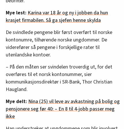
bedrifter.
Mye lest:
Karina var 18 år og ny i jobben da hun
krasjet firmabilen. Så ga sjefen henne skylda
De svindlede pengene blir først overført til norske
kontonumre, tilhørende norske ungdommer. De
viderefører så pengene i forskjellige rater til
utenlandske kontoer.
– På den måten ser svindelen troverdig ut, for det
overføres til et norsk kontonummer, sier
kommunikasjonsdirektør i SR-Bank, Thor Christian
Haugland.
Mye delt:
Nina (25) vil leve av avkastning på bolig og
pensjonere seg før 40: – En 8 til 4-jobb passer meg
ikke
Han understreker at ungdommene som blir involvert,