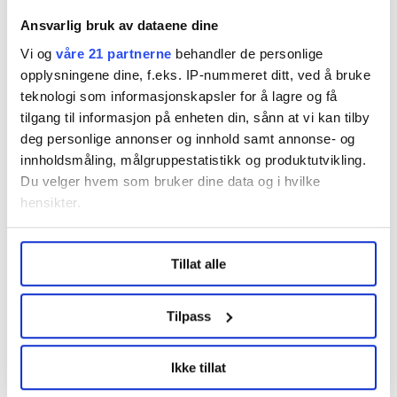
Ansvarlig bruk av dataene dine
Vi og
våre 21 partnerne
behandler de personlige
opplysningene dine, f.eks. IP-nummeret ditt, ved å bruke
Flere saker
teknologi som informasjonskapsler for å lagre og få
tilgang til informasjon på enheten din, sånn at vi kan tilby
deg personlige annonser og innhold samt annonse- og
innholdsmåling, målgruppestatistikk og produktutvikling.
Du velger hvem som bruker dine data og i hvilke
hensikter.
Under
mer info
kan du lese om hvordan dine personlige
Tillat alle
data behandles og hvordan du kan velge hvordan de skal
brukes. Du kan hele tiden endre eller trekke tilbake ditt
samtykke fra erklæringen om informasjonskapsler.
Tilpass
LO Medias publikasjoner frifagbevegelse.no, hk-nytt.no
Norge må ha mer strøm. Her er
Ikke tillat
regjeringens plan
og fontene.no bruker informasjonskapsler (cookies) for å
lære hvordan våre nettsider blir brukt slik at vi tilby