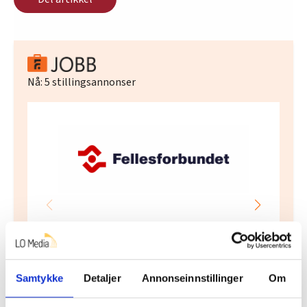
Nå:
5
stillingsannonser
Regionleder Region Indre Øst
Fellesforbundet
Moelv
Samtykke
Detaljer
Annonseinnstillinger
Om