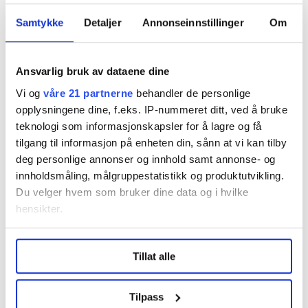
Samtykke
Detaljer
Annonseinnstillinger
Om
Regionleder Region Indre Øst
Fellesforbundet
Ansvarlig bruk av dataene dine
Moelv
Vi og
våre 21 partnerne
behandler de personlige
opplysningene dine, f.eks. IP-nummeret ditt, ved å bruke
teknologi som informasjonskapsler for å lagre og få
tilgang til informasjon på enheten din, sånn at vi kan tilby
deg personlige annonser og innhold samt annonse- og
innholdsmåling, målgruppestatistikk og produktutvikling.
Du velger hvem som bruker dine data og i hvilke
Flere saker
hensikter.
Under
mer info
kan du lese om hvordan dine personlige
Tillat alle
data behandles og hvordan du kan velge hvordan de skal
brukes. Du kan hele tiden endre eller trekke tilbake ditt
samtykke fra erklæringen om informasjonskapsler.
Tilpass