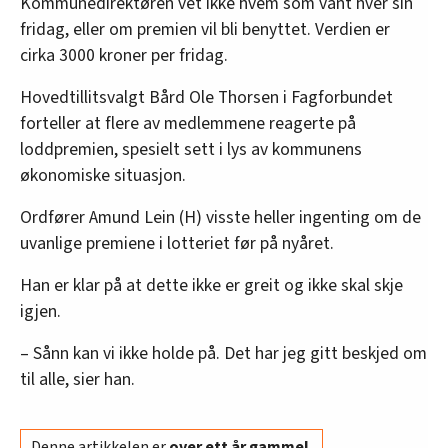
Kommunedirektøren vet ikke hvem som vant hver sin
fridag, eller om premien vil bli benyttet. Verdien er
cirka 3000 kroner per fridag.
Hovedtillitsvalgt Bård Ole Thorsen i Fagforbundet
forteller at flere av medlemmene reagerte på
loddpremien, spesielt sett i lys av kommunens
økonomiske situasjon.
Ordfører Amund Lein (H) visste heller ingenting om de
uvanlige premiene i lotteriet før på nyåret.
Han er klar på at dette ikke er greit og ikke skal skje
igjen.
– Sånn kan vi ikke holde på. Det har jeg gitt beskjed om
til alle, sier han.
Denne artikkelen er
over ett år gammel
.