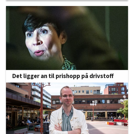
Det ligger an til prishopp på drivstoff