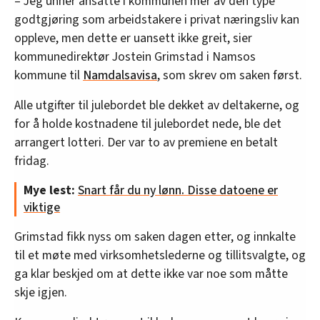
– Jeg unner ansatte i kommunen mer av den type
godtgjøring som arbeidstakere i privat næringsliv kan
oppleve, men dette er uansett ikke greit, sier
kommunedirektør Jostein Grimstad i Namsos
kommune til
Namdalsavisa
, som skrev om saken først.
Alle utgifter til julebordet ble dekket av deltakerne, og
for å holde kostnadene til julebordet nede, ble det
arrangert lotteri. Der var to av premiene en betalt
fridag.
Mye lest:
Snart får du ny lønn. Disse datoene er
viktige
Grimstad fikk nyss om saken dagen etter, og innkalte
til et møte med virksomhetslederne og tillitsvalgte, og
ga klar beskjed om at dette ikke var noe som måtte
skje igjen.