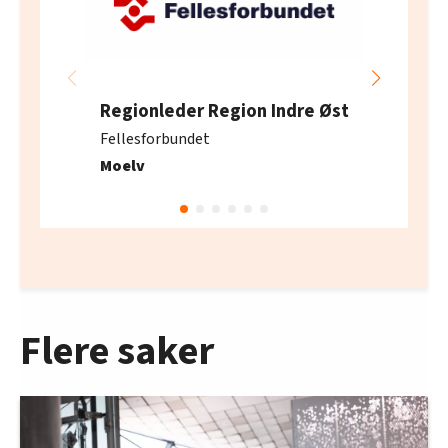
oversikten lengre ned på denne siden.
Regionleder Region Indre Øst
Fellesforbundet
Moelv
Flere saker