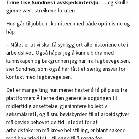
Trine Lise Sundnes i avskjedsintervju:
– Jeg skulle
gjerne vært streikene foruten
Hun går til jobben i komiteen med både optimisme og
håp.
– Målet er at vi skal få synliggjort alle historiene ute i
arbeidslivet. Også håper jeg å kunne bidra med
kunnskapen og bakgrunnen jeg har fra fagbevegelsen,
sier Sundnes, som også har fått et særlig ansvar for
kontakt med fagbevegelsen.
Det er mange ting hun mener haster å få på plass fra
plattformen: Å fjerne den generelle adgangen til
midlertidig ansettelse, gjeninnføre kollektiv
søksmålsrett, og å snu bevisbyrden til at arbeidsgiver
må bevise behovet deltid i stedet for at
arbeidstakeren må kreve hel stilling, er blant sakene
med høy prioritet. I tillegge til å sørge for