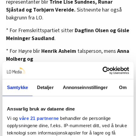
representanter blir
Trine Lise Sundnes, Runar
Sjåstad og Torbjørn Vereide.
Sistnevnte har også
bakgrunn fra LO.
* For Fremskrittspartiet sitter
Dagfinn Olsen og Gisle
Meininger Saudland
.
* For Høyre blir
Henrik Asheim
talsperson, mens
Anna
Molberg og
Aleksander Stokkebø
blir de øvrige medlemmene.
*
Mímir Kristjánsson
er Rødts representant
Samtykke
Detaljer
Annonseinnstillinger
Om
Verken Pasientfokus, KrF, MDG eller Venstre har valgt å
prioritere arbeids- og sosialkomiteen. Sveinung
Ansvarlig bruk av dataene dine
Rotevatn skal skygge arbeids- og sosialkomiteen for
Vi og
våre 21 partnerne
behandler de personlige
Venstre og blir slik sett partiets talsperson i
opplysningene dine, f.eks. IP-nummeret ditt, ved å bruke
arbeidslivsspørsmål.
teknologi som informasjonskapsler for å lagre og få