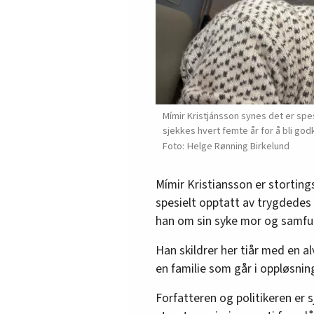
Mímir Kristjánsson synes det er spe
sjekkes hvert femte år for å bli go
Helge Rønning Birkelund
Mímir Kristiansson er stortin
spesielt opptatt av trygdedes
han om sin syke mor og samfu
Han skildrer her tiår med en 
en familie som går i oppløsnin
Forfatteren og politikeren er 