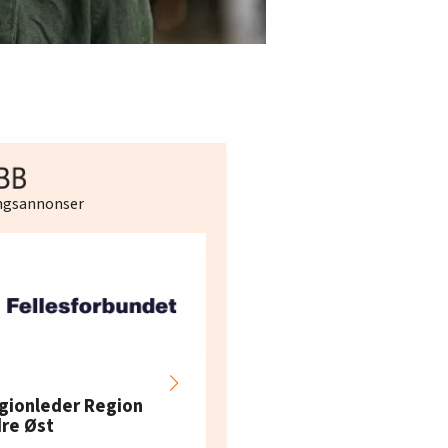
ingsannonser
Hotell- og
restaurantarbeidern
gionleder Region
e i Oslo og Akershus
dre Øst
søker ny kontorlede