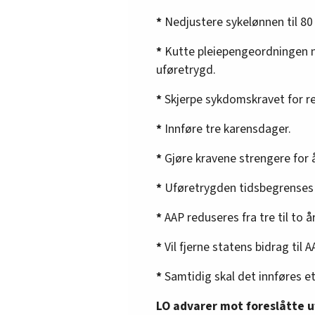
*
Nedjustere sykelønnen til 80
*
Kutte pleiepengeordningen ned
uføretrygd.
*
Skjerpe sykdomskravet for re
*
Innføre tre karensdager.
*
Gjøre kravene strengere for å
*
Uføretrygden tidsbegrenses 
*
AAP reduseres fra tre til to år
*
Vil fjerne statens bidrag til A
*
Samtidig skal det innføres e
LO advarer mot foreslåtte 