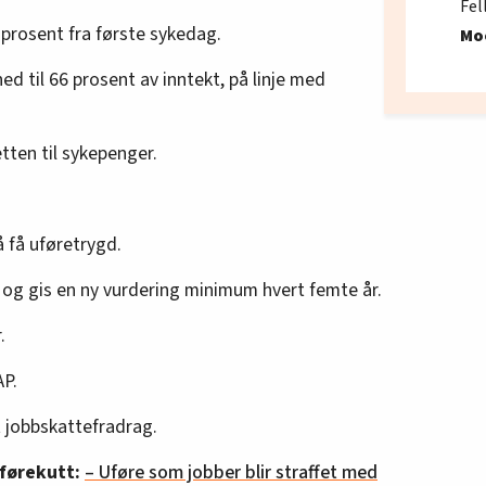
Fel
 prosent fra første sykedag.
Mo
 til 66 prosent av inntekt, på linje med
tten til sykepenger.
 få uføretrygd.
og gis en ny vurdering minimum hvert femte år.
.
AP.
t jobbskattefradrag.
uførekutt:
– Uføre som jobber blir straffet med