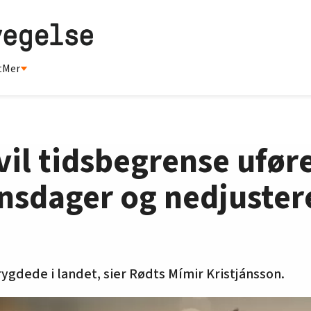
t
Mer
il tidsbegrense ufør
nsdager og nedjuster
rygdede i landet, sier Rødts Mímir Kristjánsson.