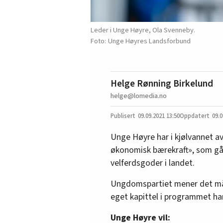
Leder i Unge Høyre, Ola Svenneby.
Unge Høyres Landsforbund
Helge Rønning Birkelund
helge@lomedia.no
09.09.2021
13:50
09.0
Unge Høyre har i kjølvannet 
økonomisk bærekraft», som gå
velferdsgoder i landet.
Ungdomspartiet mener det må p
eget kapittel i programmet ha
Unge Høyre vil: