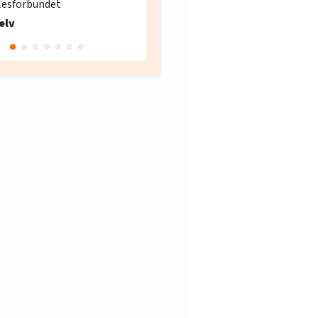
lesforbundet
Fellesforbundet avdeling
elv
10
Oslo