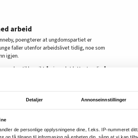
ed arbeid
enneby, poengterer at ungdomspartiet er
nge faller utenfor arbeidslivet tidlig, noe som
nn igjen.
r som har til hensikt å gjøre det lettest mulig å
eller utdanning. Samt at man følges opp
andre seg, sier han i en kommentar til
Detaljer
Annonseinnstillinger
te fra fellesskapet slik at man klarer seg. Det er
stå uten inntekt, poengterer han.
ine
pleve å forsvinne i systemet. Men det dårligste vi
ndler de personlige opplysningene dine, f.eks. IP-nummeret ditt
utenfor arbeidslivet er å gi dem beskjed om at
re og få tilgang til informasjon på enheten din, sånn at vi kan ti