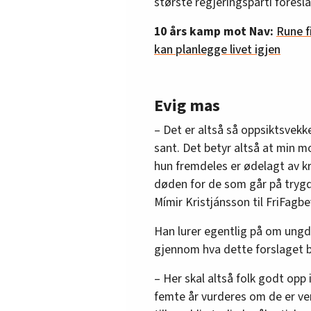
største regjeringsparti foreslå
10 års kamp mot Nav:
Rune f
kan planlegge livet igjen
Evig mas
– Det er altså så oppsiktsvekke
sant. Det betyr altså at min m
hun fremdeles er ødelagt av kre
døden for de som går på trygd
Mímir Kristjánsson til FriFagb
Han lurer egentlig på om ungd
gjennom hva dette forslaget b
– Her skal altså folk godt op
femte år vurderes om de er ver