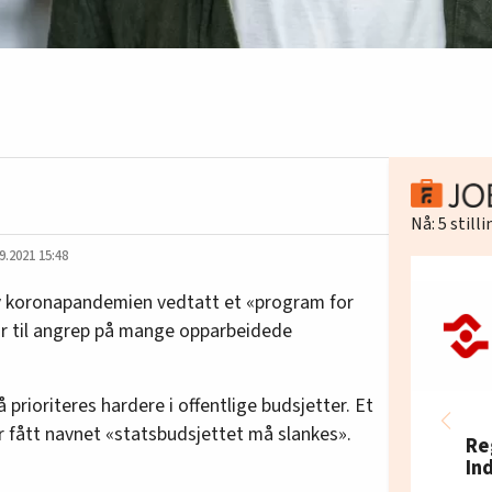
Nå:
5
still
9.2021 15:48
av koronapandemien vedtatt et «program for
r til angrep på mange opparbeidede
rioriteres hardere i offentlige budsjetter. Et
r fått navnet «statsbudsjettet må slankes».
Re
In