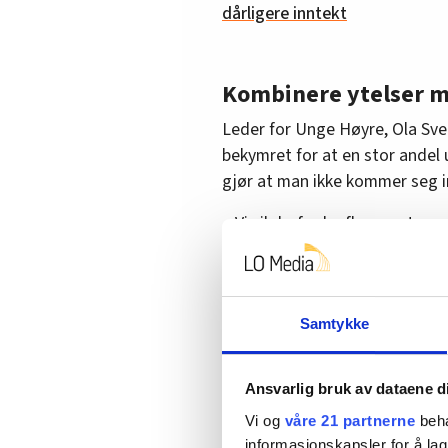
dårligere inntekt
Kombinere ytelser m
Leder for Unge Høyre, Ola Sv
bekymret for at en stor andel u
gjør at man ikke kommer seg i
– Vi vil derfor ha flere systeme
kombinere ytelser med arbeid 
dersom arbeidsevnen skulle for
FriFagbevegelse.
Samtykke
– Alle som er uføre skal få støt
med andre ord ingen som skal 
Ansvarlig bruk av dataene d
– Ingen skal bli glemt eller op
Vi og
våre 21 partnerne
beha
kan gjøre mot noen som faller 
informasjonskapsler for å lag