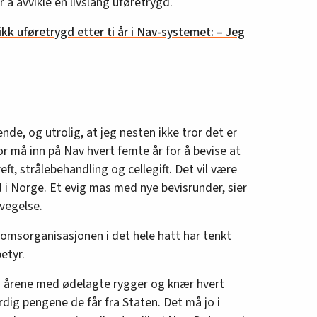
r å avvikle en livslang uføretrygd.
ikk uføretrygd etter ti år i Nav-systemet: – Jeg
nde, og utrolig, at jeg nesten ikke tror det er
or må inn på Nav hvert femte år for å bevise at
ft, strålebehandling og cellegift. Det vil være
 i Norge. Et evig mas med nye bevisrunder, sier
evegelse.
omsorganisasjonen i det hele hatt har tenkt
etyr.
p i årene med ødelagte rygger og knær hvert
dig pengene de får fra Staten. Det må jo i