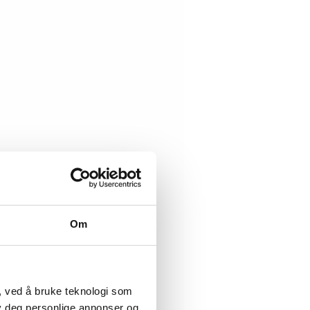
Om
, ved å bruke teknologi som
lby deg personlige annonser og