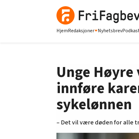
Hjem
Redaksjoner
Nyhetsbrev
Podkas
Unge Høyre v
innføre kare
sykelønnen
– Det vil være døden for alle t