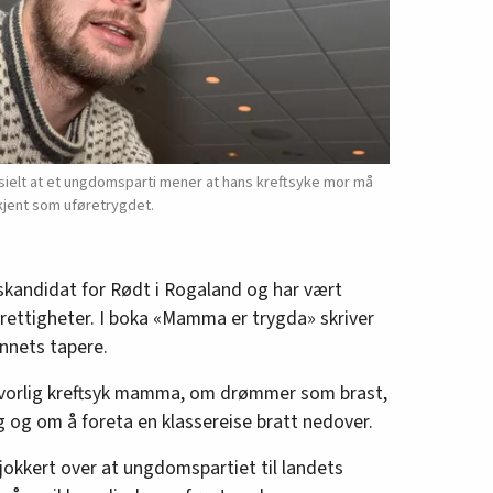
sielt at et ungdomsparti mener at hans kreftsyke mor må
dkjent som uføretrygdet.
gskandidat for Rødt i Rogaland og har vært
 rettigheter. I boka «Mamma er trygda» skriver
nnets tapere.
alvorlig kreftsyk mamma, om drømmer som brast,
g og om å foreta en klassereise bratt nedover.
sjokkert over at ungdomspartiet til landets