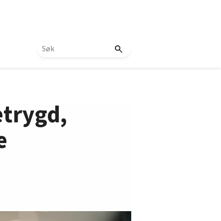
etrygd,
e