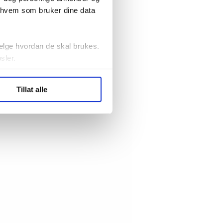
r hvem som bruker dine data
elge hvordan de skal brukes.
sler.
ler (cookies) for å lære
Tillat alle
ide statistikk.
artnere innenfor analyse og