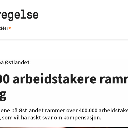
t
Mer
på Østlandet:
000 arbeidstakere ram
g
kene på Østlandet rammer over 400.000 arbeidstake
e, som vil ha raskt svar om kompensasjon.