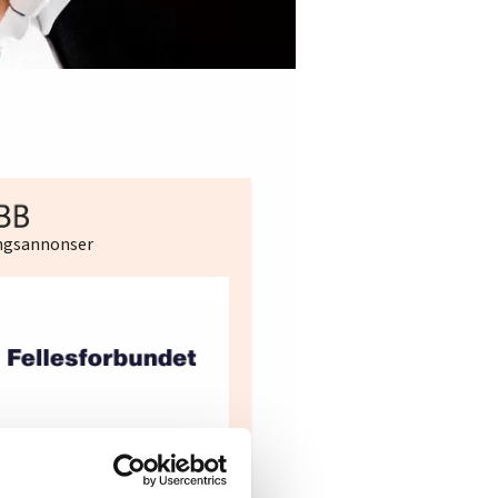
ingsannonser
Hotell- og
restaurantarbeidern
gionleder Region
e i Oslo og Akershus
dre Øst