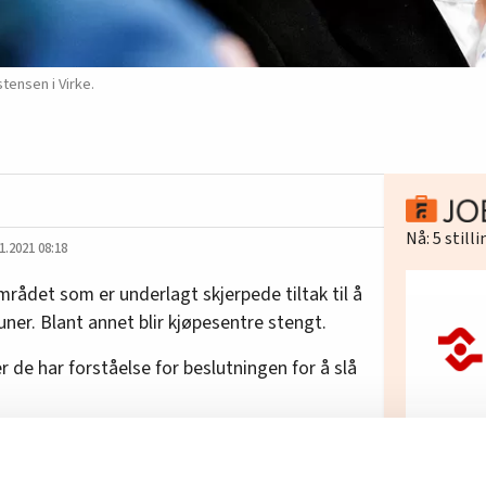
tensen i Virke.
Nå:
5
still
1.2021 08:18
rådet som er underlagt skjerpede tiltak til å
ner. Blant annet blir kjøpesentre stengt.
 de har forståelse for beslutningen for å slå
v ansatte i varehandelen på Østlandet står i
Re
In