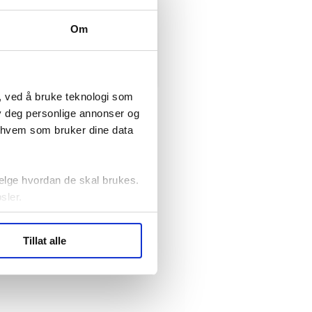
søker ny kontorlede
lesforbundet
Fellesforbundet avdeling
Om
elv
10
Oslo
, ved å bruke teknologi som
lby deg personlige annonser og
r hvem som bruker dine data
elge hvordan de skal brukes.
sler.
ler (cookies) for å lære
Tillat alle
ide statistikk.
artnere innenfor analyse og