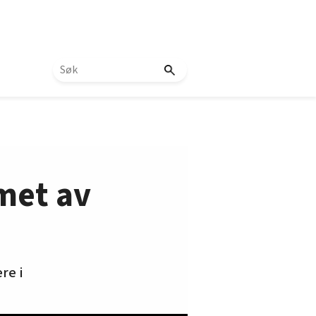
met av
re i