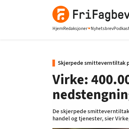
Hjem
Redaksjoner
Nyhetsbrev
Podkas
Skjerpede smitteverntiltak 
Virke: 400.
nedstengnin
De skjerpede smitteverntilta
handel og tjenester, sier Virk