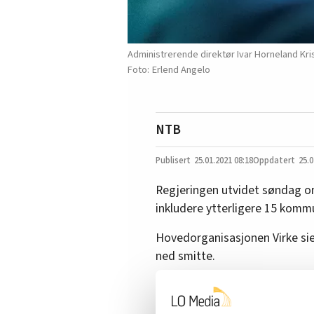
Administrerende direktør Ivar Horneland Kris
Erlend Angelo
NTB
25.01.2021
08:18
25.0
Regjeringen utvidet søndag om
inkludere ytterligere 15 kommu
Hovedorganisasjonen Virke sier
ned smitte.
Nytt korona-sjokk:
Tusenvis a
fare for å bli permittert