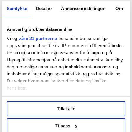
• Se også:
Oversikten over alle virksomhetene i
Spekter
Samtykke
Detaljer
Annonseinnstillinger
Om
Ansvarlig bruk av dataene dine
Denne artikkelen er
over fem år gammel
.
Vi og
våre 21 partnerne
behandler de personlige
opplysningene dine, f.eks. IP-nummeret ditt, ved å bruke
teknologi som informasjonskapsler for å lagre og få
tilgang til informasjon på enheten din, sånn at vi kan tilby
Tariff
Nyheter
Tariff, Spekter
deg personlige annonser og innhold samt annonse- og
innholdsmåling, målgruppestatistikk og produktutvikling.
Du velger hvem som bruker dine data og i hvilke
hensikter.
Under
mer info
kan du lese om hvordan dine personlige
Dette er en sak fra
Tillat alle
data behandles og hvordan du kan velge hvordan de skal
brukes. Du kan hele tiden endre eller trekke tilbake ditt
samtykke fra erklæringen om informasjonskapsler.
Tilpass
Vi skriver om de ansatte i staten og