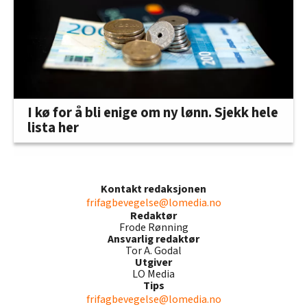
I kø for å bli enige om ny lønn. Sjekk hele
lista her
Kontakt redaksjonen
frifagbevegelse@lomedia.no
Redaktør
Frode Rønning
Ansvarlig redaktør
Tor A. Godal
Utgiver
LO Media
Tips
frifagbevegelse@lomedia.no