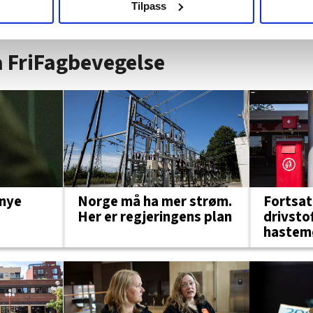
Tilpass
ukt slik at vi tilby relevant innhold, tilpassede annonser og utarbe
m hvordan du bruker nettstedet med LO Medias egne samarbeidsp
 i oversikten lengre ned på denne siden.
ra FriFagbevegelse
Norge må ha mer strøm.
 nye
Fortsat
Her er regjeringens plan
drivsto
hastem