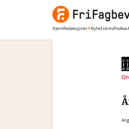
Hjem
Redaksjoner
Nyhetsbrev
Podkas
Or
Å
Ang