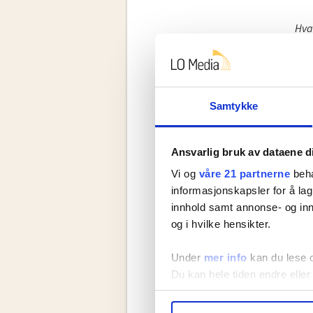
Hva
tari
for
Vil
Mel
Samtykke
Ansvarlig bruk av dataene d
Vi og
våre 21 partnerne
beha
informasjonskapsler for å lag
innhold samt annonse- og inn
og i hvilke hensikter.
Under
mer info
kan du lese 
Du kan hele tiden endre eller
LO Medias publikasjoner frif