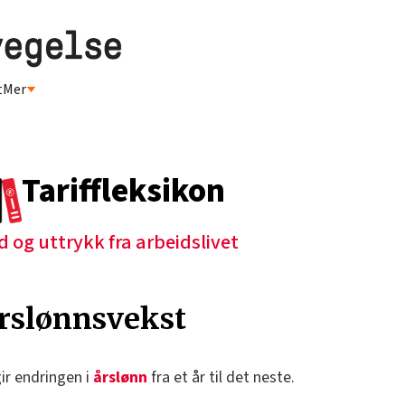
t
Mer
Tariffleksikon
d og uttrykk fra arbeidslivet
rslønnsvekst
ir endringen i
årslønn
fra et år til det neste.