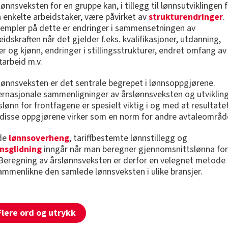
lønnsveksten for en gruppe kan, i tillegg til lønnsutviklingen 
 enkelte arbeidstaker, være påvirket av
strukturendringer
.
empler på dette er endringer i sammensetningen av
eidskraften når det gjelder f.eks. kvalifikasjoner, utdanning,
er og kjønn, endringer i stillingsstrukturer, endret omfang av
ftarbeid m.v.
lønnsveksten er det sentrale begrepet i lønnsoppgjørene.
ernasjonale sammenligninger av årslønnsveksten og utviklin
rslønn for frontfagene er spesielt viktig i og med at resultate
 disse oppgjørene virker som en norm for andre avtaleområd
de
lønnsoverheng
, tariffbestemte lønnstillegg og
nsglidning
inngår når man beregner gjennomsnittslønna for
 Beregning av årslønnsveksten er derfor en velegnet metode 
ammenlikne den samlede lønnsveksten i ulike bransjer.
Flere ord og utrykk