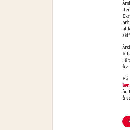
Års
den
Eks
arb
ald
ski
Års
Int
i å
fra
Bå
løn
år.
å s