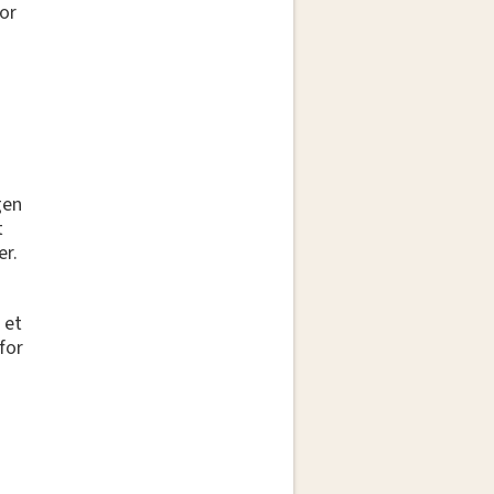
for
gen
t
er.
 et
for