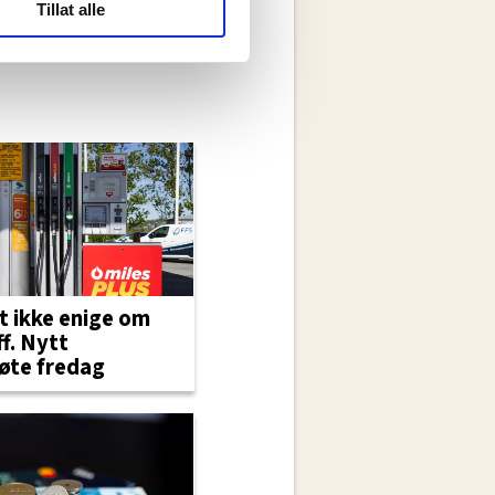
Tillat alle
ide statistikk.
artnere innenfor analyse og
t ikke enige om
ff. Nytt
øte fredag