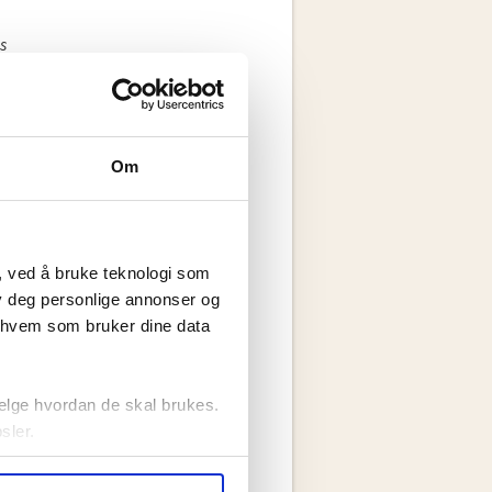
s
Om
, ved å bruke teknologi som
lby deg personlige annonser og
r hvem som bruker dine data
elge hvordan de skal brukes.
sler.
ler (cookies) for å lære