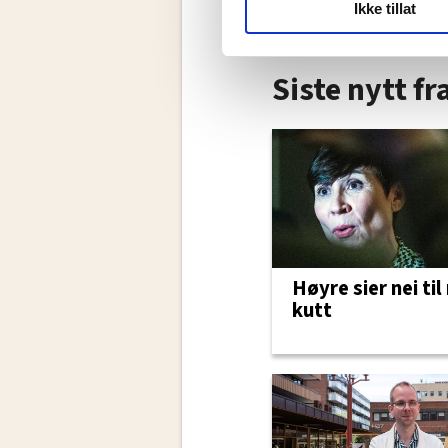
Ikke tillat
hvordan våre nettsider blir br
Vi deler bare informasjon o
annonsering. Disse er angitt
Siste nytt f
Høyre sier nei til
kutt