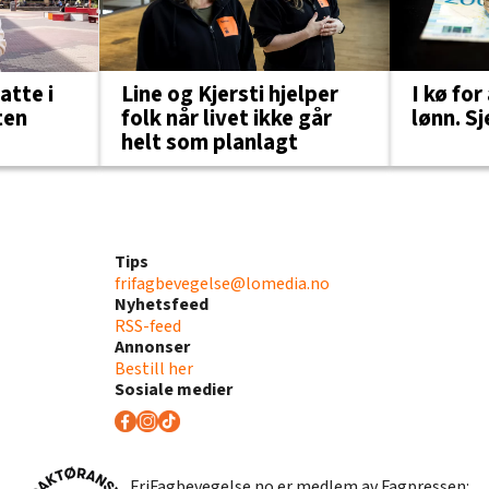
Line og Kjersti hjelper
I kø for
atte i
folk når livet ikke går
lønn. Sj
ten
helt som planlagt
Tips
frifagbevegelse@lomedia.no
Nyhetsfeed
RSS-feed
Annonser
Bestill her
Sosiale medier
FriFagbevegelse.no er medlem av Fagpressen: