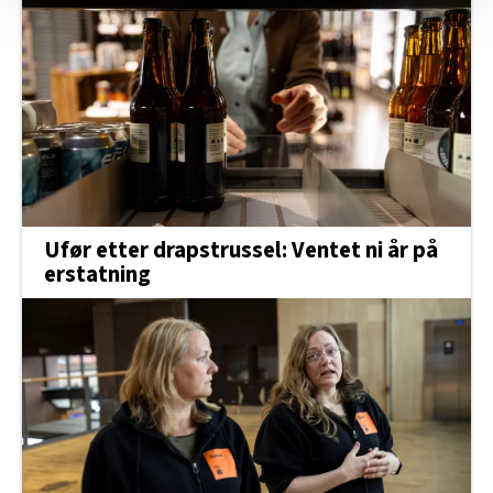
Vi deler bare informasjon om hvordan du bruker
nettstedet med LO Medias egne samarbeidspartnere
innenfor analyse og annonsering. Disse er angitt i
oversikten lengre ned på denne siden.
Ufør etter drapstrussel: Ventet ni år på
erstatning