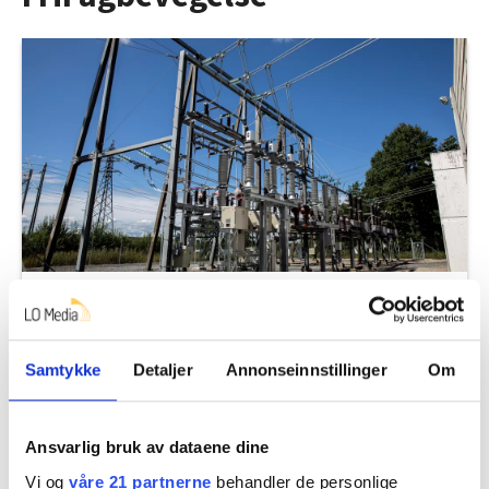
Norge må ha mer strøm. Her er
regjeringens plan
Samtykke
Detaljer
Annonseinnstillinger
Om
Ansvarlig bruk av dataene dine
Vi og
våre 21 partnerne
behandler de personlige