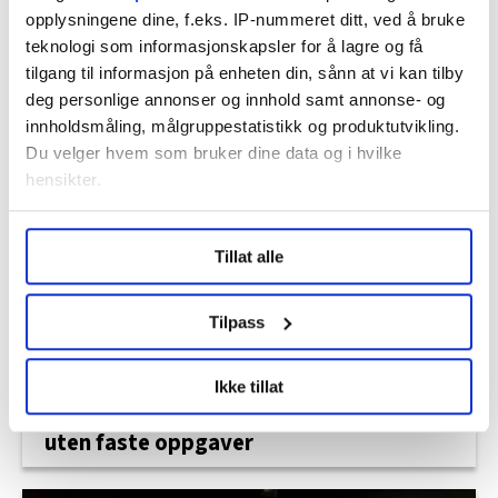
opplysningene dine, f.eks. IP-nummeret ditt, ved å bruke
teknologi som informasjonskapsler for å lagre og få
tilgang til informasjon på enheten din, sånn at vi kan tilby
deg personlige annonser og innhold samt annonse- og
Fortsatt ikke enige om drivstoff. Nytt
innholdsmåling, målgruppestatistikk og produktutvikling.
hastemøte fredag
Du velger hvem som bruker dine data og i hvilke
hensikter.
Under
mer info
kan du lese om hvordan dine personlige
Tillat alle
data behandles og hvordan du kan velge hvordan de skal
brukes. Du kan hele tiden endre eller trekke tilbake ditt
samtykke fra erklæringen om informasjonskapsler.
Tilpass
LO Medias publikasjoner frifagbevegelse.no, hk-nytt.no
Ikke tillat
og fontene.no bruker informasjonskapsler (cookies) for å
Hundrevis av ansatte i Oslo kommune
lære hvordan våre nettsider blir brukt slik at vi tilby
uten faste oppgaver
relevant innhold, tilpassede annonser og utarbeide
statistikk.