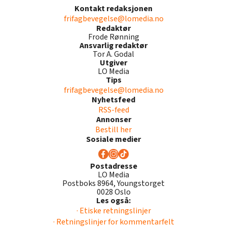
Kontakt redaksjonen
frifagbevegelse@lomedia.no
Redaktør
Frode Rønning
Ansvarlig redaktør
Tor A. Godal
Utgiver
LO Media
Tips
frifagbevegelse@lomedia.no
Nyhetsfeed
RSS-feed
Annonser
Bestill her
Sosiale medier
Postadresse
LO Media
Postboks 8964, Youngstorget
0028 Oslo
Les også:
· Etiske retningslinjer
· Retningslinjer for kommentarfelt