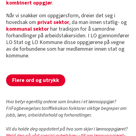
kombinert oppgjør
.
Når vi snakker om oppgjørsform, dreier det seg i
hovedsak om
privat sektor
, da man innen statlig- og
kommunal sektor
har tradisjon for å samordne
forhandlinger på arbeidstakersiden. I LO gjennomfører
LO Stat og LO Kommune disse oppgjørene på vegne
av de forbundene som har medlemmer innen stat og
kommune.
Flere ord og utrykk
Hva betyr egentlig ordene som brukes i et lønnsoppgjør?
FriFagbevegelses tariffleksikon forklarer viktige begreper om
jobb, lønn, arbeidsforhold og forhandlinger.
Vil du holde deg oppdatert på hva som skjer i lønnsoppgjøret?
Meld deg på vårt spesial-nyhetsbrev «Alt om lønnsoppgjøret»