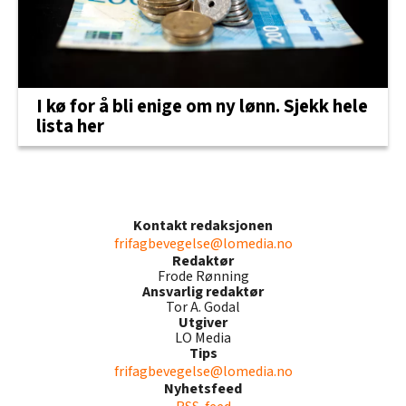
I kø for å bli enige om ny lønn. Sjekk hele
lista her
Kontakt redaksjonen
frifagbevegelse@lomedia.no
Redaktør
Frode Rønning
Ansvarlig redaktør
Tor A. Godal
Utgiver
LO Media
Tips
frifagbevegelse@lomedia.no
Nyhetsfeed