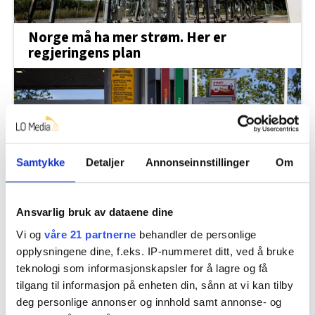
Norge må ha mer strøm. Her er
regjeringens plan
Samtykke
Detaljer
Annonseinnstillinger
Om
Ansvarlig bruk av dataene dine
Fortsatt ikke enige om drivstoff. Nytt
Vi og
våre 21 partnerne
behandler de personlige
hastemøte fredag
opplysningene dine, f.eks. IP-nummeret ditt, ved å bruke
teknologi som informasjonskapsler for å lagre og få
tilgang til informasjon på enheten din, sånn at vi kan tilby
deg personlige annonser og innhold samt annonse- og