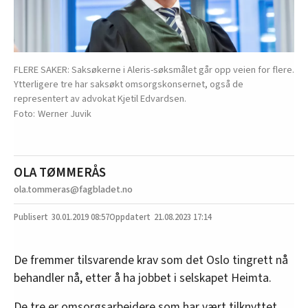
FLERE SAKER: Saksøkerne i Aleris-søksmålet går opp veien for flere.
Ytterligere tre har saksøkt omsorgskonsernet, også de
representert av advokat Kjetil Edvardsen.
Werner Juvik
OLA TØMMERÅS
ola.tommeras@fagbladet.no
30.01.2019
08:57
21.08.2023 17:14
De fremmer tilsvarende krav som det Oslo tingrett nå
behandler nå, etter å ha jobbet i selskapet Heimta.
De tre er omsorgsarbeidere som har vært tilknyttet