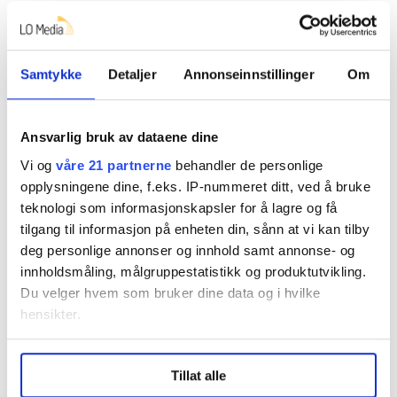
Denne artikkelen er
over fem år gammel
.
Samtykke
Detaljer
Annonseinnstillinger
Om
Aleris
ambea
kjetil edvardsen
Ansvarlig bruk av dataene dine
julie borchgrevink
Nyheter
Vi og
våre 21 partnerne
behandler de personlige
opplysningene dine, f.eks. IP-nummeret ditt, ved å bruke
teknologi som informasjonskapsler for å lagre og få
tilgang til informasjon på enheten din, sånn at vi kan tilby
Del artikkel
deg personlige annonser og innhold samt annonse- og
innholdsmåling, målgruppestatistikk og produktutvikling.
Du velger hvem som bruker dine data og i hvilke
hensikter.
Nå:
4
stillingsannonser
Under
mer info
kan du lese om hvordan dine personlige
Tillat alle
data behandles og hvordan du kan velge hvordan de skal