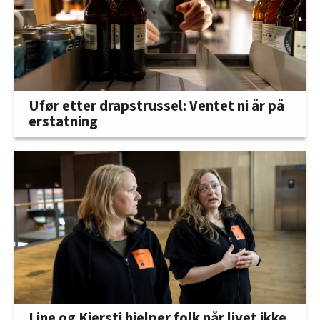
Ufør etter drapstrussel: Ventet ni år på
erstatning
Line og Kjersti hjelper folk når livet ikke