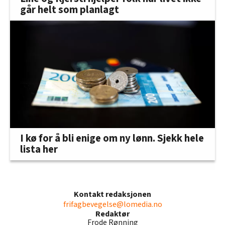
går helt som planlagt
I kø for å bli enige om ny lønn. Sjekk hele
lista her
Kontakt redaksjonen
frifagbevegelse@lomedia.no
Redaktør
Frode Rønning