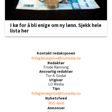
I kø for å bli enige om ny lønn. Sjekk hele
lista her
Kontakt redaksjonen
frifagbevegelse@lomedia.no
Redaktør
Frode Rønning
Ansvarlig redaktør
Tor A. Godal
Utgiver
LO Media
Tips
frifagbevegelse@lomedia.no
Nyhetsfeed
RSS-feed
Annonser