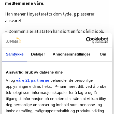
medlemmene våre.
Han mener Høyesteretts dom tydelig plasserer
ansvaret.
– Dommen sier at staten har gjort en for dårlig jobb.
Det er de som har gitt konsesjonen, og det er de som
må rydde opp.
Samtykke
Detaljer
Annonseinnstillinger
Om
Høyesterett peker blant annet på at staten la for stor
vekt på økonomi og arbeidsplasser, og at dette ikke er
nok til å oppfylle kravene i regelverket.
Ansvarlig bruk av dataene dine
Vi og
våre 21 partnerne
behandler de personlige
opplysningene dine, f.eks. IP-nummeret ditt, ved å bruke
Nye runder
teknologi som informasjonskapsler for å lagre og få
Edvardsen mener staten må handle raskt for å få
tilgang til informasjon på enheten din, sånn at vi kan tilby
på plass et nytt, lovlig vedtak om gruvedrift og
deg personlige annonser og innhold samt annonse- og
deponering i Førdefjorden.
innholdsmåling, målgruppestatistikk og produktutvikling.