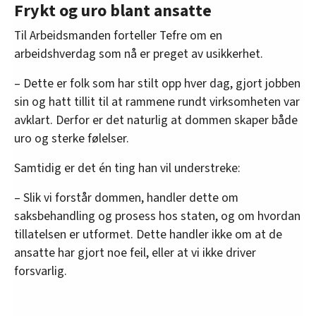
Frykt og uro blant ansatte
Og siden staten ikke har gjort dette som
Til Arbeidsmanden forteller Tefre om en
vanndirektivet pålegger dem, er
arbeidshverdag som nå er preget av usikkerhet.
utslippstillatelsen ugyldig
.
– Dette er folk som har stilt opp hver dag, gjort jobben
Staten mener at det er flere hensyn gjør at
sin og hatt tillit til at rammene rundt virksomheten var
utslippstillatelsen er gyldig:
avklart. Derfor er det naturlig at dommen skaper både
• Prosjektet vil gi betydelige inntekter i lang tid
uro og sterke følelser.
for ansatte, investorer, kommune,
Samtidig er det én ting han vil understreke:
fylkeskommune og stat.
– Slik vi forstår dommen, handler dette om
• Prosjektet vil ha stor positiv effekt for
saksbehandling og prosess hos staten, og om hvordan
sysselsetting og bosetting lokalt. Befolkningen i
tillatelsen er utformet. Dette handler ikke om at de
Naustdal er aldrende med behov for tilflytting
ansatte har gjort noe feil, eller at vi ikke driver
av folk i arbeidsfør alder.
forsvarlig.
• Titanmineralet rutil er viktig for
forsyningssikkerheten i Europa.