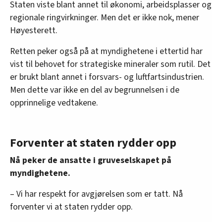
Staten viste blant annet til økonomi, arbeidsplasser og
bærekraftig forsyning av kritiske råvarer.
nødvendig av «tvingende allmenne hensyn», eller
regionale ringvirkninger. Men det er ikke nok, mener
«overriding public interest», som det heter i
«Det er opplyst, og ikke bestridt, at
Høyesterett.
vanndirektivet.
rutilkonsentrat fra Engebø er særlig egnet til
Retten peker også på at myndighetene i ettertid har
produksjon av titansvamp, som brukes som
Kilde: FriFagbevegelse og snl.no
vist til behovet for strategiske mineraler som rutil. Det
råmateriale i produksjon av titanmetall», skriver
er brukt blant annet i forsvars- og luftfartsindustrien.
lagmannsretten.
Men dette var ikke en del av begrunnelsen i de
Og fortsetter:
opprinnelige vedtakene.
«Sammenfatningsvis mener lagmannsretten
på denne bakgrunn at hensynet til
Forventer at staten rydder opp
forsyningssikkerheten for titanråstoff og
titanmetall kan utgjøre et hensyn av
Nå peker de ansatte i gruveselskapet på
«overriding public interest».
myndighetene.
Staten
anket
lagmannsrettens dom til
– Vi har respekt for avgjørelsen som er tatt. Nå
Høyesterett. Dommen fra Høyesterett kom 17.
forventer vi at staten rydder opp.
juni. Høyesterett har forkastet statens anke.