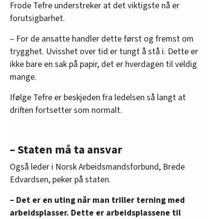
Frode Tefre understreker at det viktigste nå er
Dommen fra lagmannsretten blir stående:
forutsigbarhet.
Tillatelse til sjødeponi i Førdefjorden er ugyldig.
– For de ansatte handler dette først og fremst om
Høyesterett har ikke vurdert om det kan gis
trygghet. Uvisshet over tid er tungt å stå i. Dette er
ny utslippstillatelse på et annet grunnlag,
ikke bare en sak på papir, det er hverdagen til veldig
og utelukker dermed ikke at det kan være
mange.
mulig.
Ifølge Tefre er beskjeden fra ledelsen så langt at
Kilde: FriFagbevegelse
driften fortsetter som normalt.
– Staten må ta ansvar
Også leder i Norsk Arbeidsmandsforbund, Brede
Edvardsen, peker på staten.
– Det er en uting når man triller terning med
arbeidsplasser. Dette er arbeidsplassene til