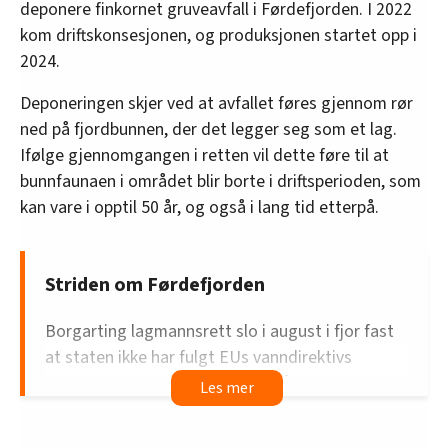
deponere finkornet gruveavfall i Førdefjorden. I 2022
kom driftskonsesjonen, og produksjonen startet opp i
2024.
Deponeringen skjer ved at avfallet føres gjennom rør
ned på fjordbunnen, der det legger seg som et lag.
Ifølge gjennomgangen i retten vil dette føre til at
bunnfaunaen i området blir borte i driftsperioden, som
kan vare i opptil 50 år, og også i lang tid etterpå.
Striden om Førdefjorden
Borgarting lagmannsrett slo i august i fjor fast
at staten ikke har fulgt EUs vanndirektivs
bestemmelser, som sier at de må kunne
dokumentere at fordelen som mineralene gir er
viktigere enn ulempene sjødeponiet gir.