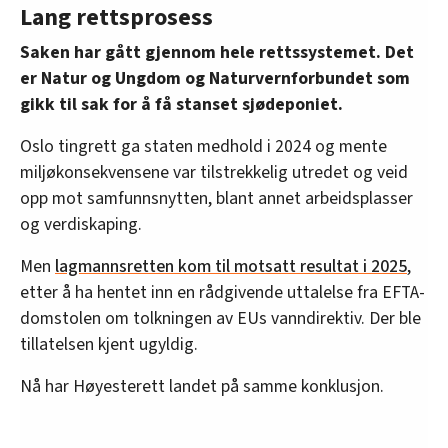
Lang rettsprosess
Staten mener også at disse hensynene kan sees
på i sammenheng – det som kalles å kumulere
Saken har gått gjennom hele rettssystemet. Det
dem. Det er ikke lagmannsretten enig i.
er Natur og Ungdom og Naturvernforbundet som
gikk til sak for å få stanset sjødeponiet.
Først bemerker lagmannsretten at det er på det
rene at etableringen av gruvevirksomhet på
Oslo tingrett ga staten medhold i 2024 og mente
Engebøfjellet har stor samfunnsmessig
miljøkonsekvensene var tilstrekkelig utredet og veid
betydning, og at virksomheten genererer
opp mot samfunnsnytten, blant annet arbeidsplasser
sysselsetting og verdiskaping.
og verdiskaping.
Det dreier seg om varige og betydelige positive
Men
lagmannsretten kom til motsatt resultat i 2025
,
ringvirkninger. Prosjektet har også hatt relativt
etter å ha hentet inn en rådgivende uttalelse fra EFTA-
bred politisk oppslutning både lokalt og
domstolen om tolkningen av EUs vanndirektiv. Der ble
nasjonalt.
tillatelsen kjent ugyldig.
Men, i lys av EUs vanndirektiv, avviser Borgarting
Nå har Høyesterett landet på samme konklusjon.
lagmannsrett de to første punktene.