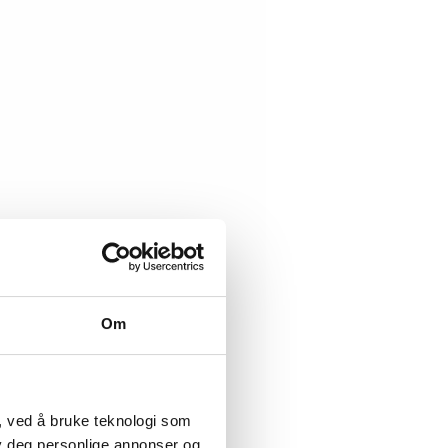
Om
, ved å bruke teknologi som
lby deg personlige annonser og