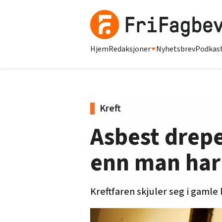
Hjem
Redaksjoner
Nyhetsbrev
Podkas
Kreft
Asbest drepe
enn man har
Kreftfaren skjuler seg i gamle