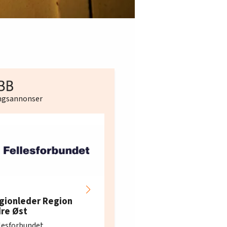
ingsannonser
Hotell- og
restaurantarbeidern
gionleder Region
e i Oslo og Akershus
dre Øst
søker ny kontorlede
lesforbundet