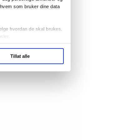
r hvem som bruker dine data
elge hvordan de skal brukes.
sler.
ler (cookies) for å lære
Tillat alle
ide statistikk.
artnere innenfor analyse og