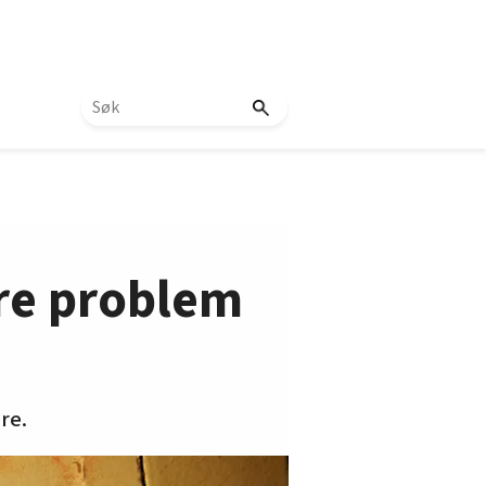
rre problem
re.