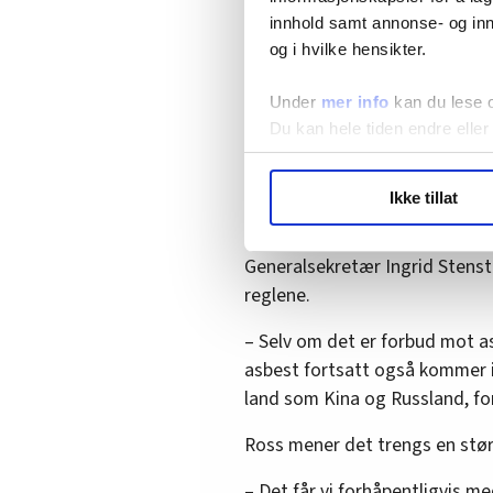
innhold samt annonse- og inn
– Hva vil de nye reglene bety f
og i hvilke hensikter.
– Jeg håper alle blir mer o
Under
mer info
kan du lese 
brukt overalt, for eksempel
Du kan hele tiden endre eller
vet ikke om dette.
LO Medias publikasjoner frif
Ikke tillat
hvordan våre nettsider blir br
Peker på Kina og Rus
Vi deler bare informasjon o
annonsering. Disse er angitt
Generalsekretær Ingrid Stensta
reglene.
– Selv om det er forbud mot as
asbest fortsatt også kommer 
land som Kina og Russland, fo
Ross mener det trengs en stør
– Det får vi forhåpentligvis m