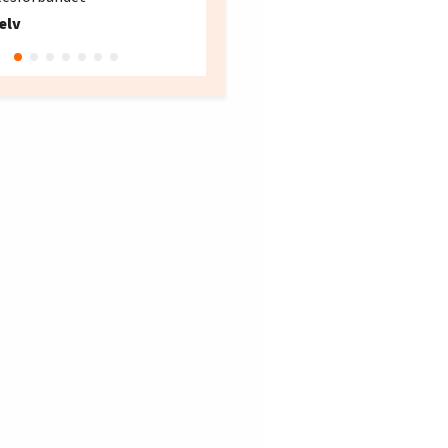
Fellesforbundet avdeling
elv
10
Oslo