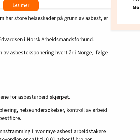
Mo
tter de nye innstrammingene for å redusere
m har store helseskader på grunn av asbest, er
 Edvardsen i Norsk Arbeidsmandsforbund.
n av asbesteksponering hvert år i Norge, ifølge
lene for asbestarbeid
skjerpet
.
pplæring, helseundersøkelser, kontroll av arbeid
bestfibre.
g innstramming i hvor mye asbest arbeidstakere
everdien er satt til 0,01 asbestfibre per