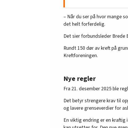
med asbest.
LO og Kreftforeningen stø
– Når du ser på hvor mange so
helserisikoen.
det helt forferdelig.
Det sier forbundsleder Brede
Rundt 150 dør av kreft på grun
Kreftforeningen.
Nye regler
Fra 21. desember 2025 ble reg
Det betyr strengere krav til o
og lavere grenseverdier for as
En viktig endring er en krafti
kan utsettes for. Den nye grens