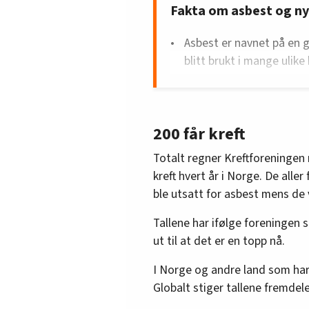
Fakta om asbest og ny
Asbest er navnet på en 
blitt brukt i mange ulik
Opp mot 150 personer dø
hvert år i Norge.
Fra 21. desember 2025 g
200 får kreft
med asbest.
Totalt regner Kreftforeningen
Endringene omfatter bla
kreft hvert år i Norge. De aller
asbestfibre, utvidede kr
ble utsatt for asbest mens de 
Arbeidstilsynet, skjerped
tydeligere regler om op
Tallene har ifølge foreningen 
Det kan ta
fra 15 til 50 å
ut til at det er en topp nå.
oppstår.
I Norge og andre land som har
De fleste dødsfall på gr
Globalt stiger tallene fremdel
eksponering tilbake i tid