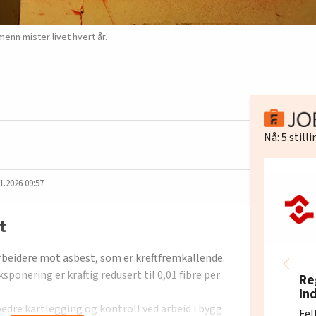
enn mister livet hvert år.
Nå:
5
still
1.2026 09:57
t
rbeidere mot asbest, som er kreftfremkallende.
ponering er kraftig redusert til 0,01 fibre per
Re
In
bedre kartlegging og kontroll ved arbeid i bygg
Fel