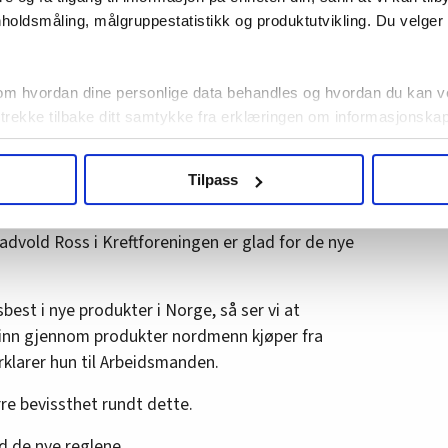
holdsmåling, målgruppestatistikk og produktutvikling. Du velge
or dine medlemmer?
ppmerksomme på farene med asbest. Det blir
om hvordan dine personlige data behandles og hvordan du kan v
 som isolasjon i vann- og avløpsrør. Mange
 trekke tilbake ditt samtykke fra erklæringen om informasjonskap
agbevegelse.no, hk-nytt.no og fontene.no bruker informasjonskaps
Tilpass
ukt slik at vi tilby relevant innhold, tilpassede annonser og utarbe
sland
m hvordan du bruker nettstedet med LO Medias egne samarbeidsp
 i oversikten lengre ned på denne siden.
dvold Ross i Kreftforeningen er glad for de nye
best i nye produkter i Norge, så ser vi at
inn gjennom produkter nordmenn kjøper fra
rklarer hun til Arbeidsmanden.
re bevissthet rundt dette.
ed de nye reglene.