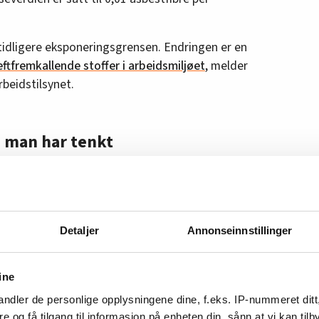
 tidligere eksponeringsgrensen. Endringen er en
ftfremkallende stoffer i arbeidsmiljøet
, melder
rbeidstilsynet.
n man har tenkt
 når de pustes inn, og kan gi sykdom mange år
 riktig gjennomføring, opplæring og kontroll
Detaljer
Annonseinnstillinger
ering, ifølge Arbeidstilsynet.
 for
lungekreft
,
mesoteliom
og
asbestose
.
ine
blem enn man har tenkt, tror Brede Edvardsen i
ndler de personlige opplysningene dine, f.eks. IP-nummeret ditt
re og få tilgang til informasjon på enheten din, sånn at vi kan ti