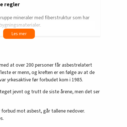
e regler
gruppe mineraler med fiberstruktur som har
e bygningsmaterialer.
r av kreft på grunn av asbesteksponering
jelder nye og strengere
regler
for arbeid
 med at over 200 personer får asbestrelatert
nt annet strengere grenseverdier for
 fleste er menn, og kreften er en følge av at de
av til innholdet i melding om asbestarbeid til
var yrkesaktive før forbudet kom i 1985.
e krav til kontroll av utført asbestarbeid og
plæring
steget jevnt og trutt de siste årene, men det ser
r
fra eksponering for asbest til sykdom
 forbud mot asbest, går tallene nedover.
unn av dette i dag, er på grunn av
es.
.