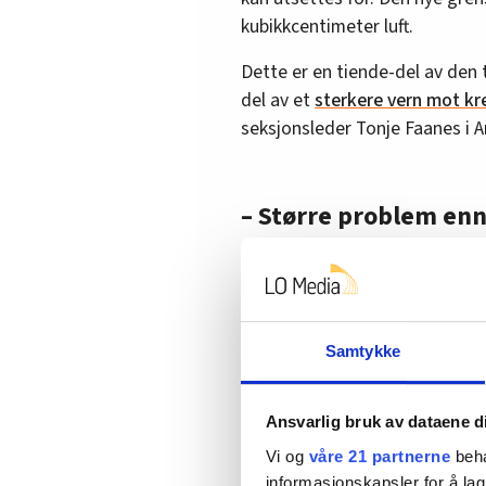
kubikkcentimeter luft.
Dette er en tiende-del av den
del av et
sterkere vern mot kre
seksjonsleder Tonje Faanes i A
– Større problem en
Asbestfibre er helseskadelige
etter eksponering.
Derfor er krav til kartlegging,
Samtykke
sentralt for å forebygge ekspon
De peker blant annet på risiko
Ansvarlig bruk av dataene d
– Asbest er et mye større pro
Vi og
våre 21 partnerne
beha
Arbeidsmandsforbundet.
informasjonskapsler for å lag