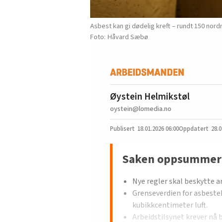
Asbest kan gi dødelig kreft – rundt 150 nordm
Håvard Sæbø
Øystein Helmikstøl
oystein@lomedia.no
18.01.2026
06:00
28.0
Saken oppsummer
Nye regler skal beskytte a
Grenseverdien for asbesteks
kubikkcentimeter luft.
Arbeidstilsynet krever nå 