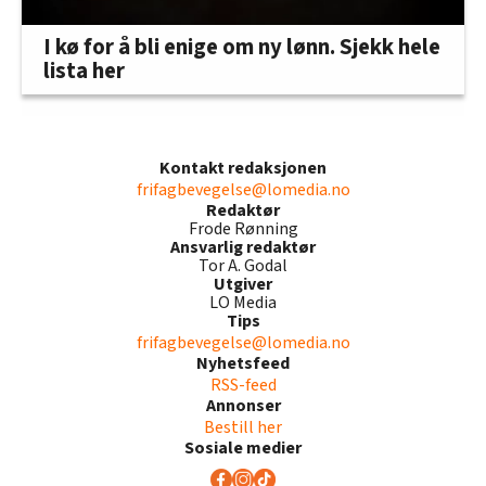
I kø for å bli enige om ny lønn. Sjekk hele
lista her
Kontakt redaksjonen
frifagbevegelse@lomedia.no
Redaktør
Frode Rønning
Ansvarlig redaktør
Tor A. Godal
Utgiver
LO Media
Tips
frifagbevegelse@lomedia.no
Nyhetsfeed
RSS-feed
Annonser
Bestill her
Sosiale medier