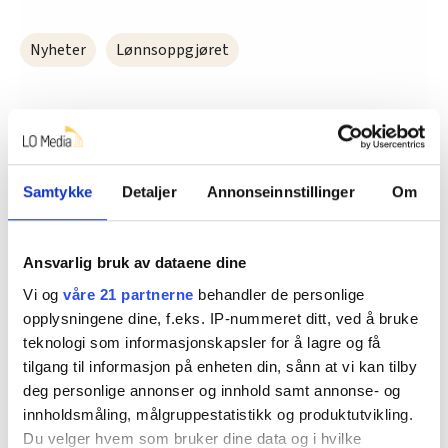
Nyheter
Lønnsoppgjøret
Dette er en sak fra
Samtykke
Detaljer
Annonseinnstillinger
Om
Ansvarlig bruk av dataene dine
Vi skriver om og for arbeidsfolk i blant annet
Vi og
våre 21 partnerne
behandler de personlige
anlegg, vakt, renhold, asfalt og bergverk.
opplysningene dine, f.eks. IP-nummeret ditt, ved å bruke
Les mer fra oss
teknologi som informasjonskapsler for å lagre og få
tilgang til informasjon på enheten din, sånn at vi kan tilby
deg personlige annonser og innhold samt annonse- og
innholdsmåling, målgruppestatistikk og produktutvikling.
Du velger hvem som bruker dine data og i hvilke