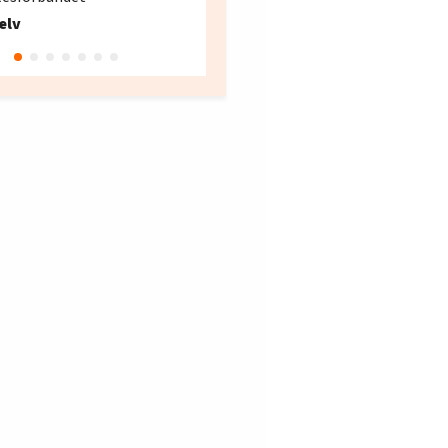
Fellesforbundet avdeling
elv
10
Oslo