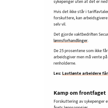
sykepenger uten at det er nedfel
Hvis det ikke står i tariffavtal
forskuttere, kan arbeidsgiver
selv vil.
Det gjorde vaktbedriften Secu
lønnsforhandlinger
.
De 25 prosentene som ikke får
arbeidsgiver men må vente på N
renholderne.
Les:
Lavtlønte arbeidere få
Kamp om frontfaget
Forskuttering av sykepenger er
årets lønnsoppgjør.