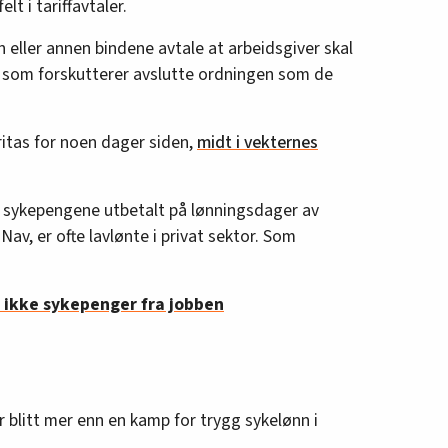
t i tariffavtaler.
en eller annen bindene avtale at arbeidsgiver skal
e som forskutterer avslutte ordningen som de
ritas for noen dager siden,
midt i vekternes
 sykepengene utbetalt på lønningsdager av
av, er ofte lavlønte i privat sektor. Som
r ikke sykepenger fra jobben
 blitt mer enn en kamp for trygg sykelønn i