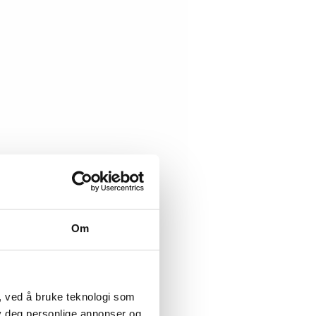
Om
, ved å bruke teknologi som
lby deg personlige annonser og