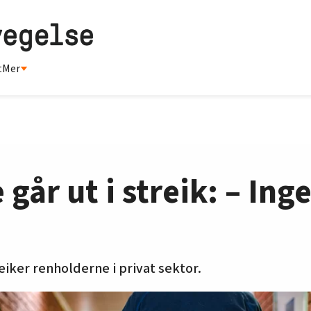
t
Mer
går ut i streik: – In
reiker renholderne i privat sektor.