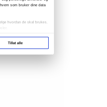
r hvem som bruker dine data
elge hvordan de skal brukes.
sler.
ler (cookies) for å lære
Tillat alle
ide statistikk.
artnere innenfor analyse og