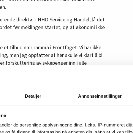
en.
erende direktør i NHO Service og Handel, lå det
ordet før meklingen startet, og at økonomi ikke
ne et tilbud nær ramma i Frontfaget. Vi har ikke
kling, men jeg oppfatter at her skulle vi klart å bli
er forskuttering av sykepenger inn i alle
rvice og Handels hjemmeside.
renholdere ut i streik.
tter.
Detaljer
Annonseinnstillinger
nne saken hos Norsk Arbeidsmandsforbund.
ine
ndler de personlige opplysningene dine, f.eks. IP-nummeret ditt
re og få tilgang til informasjon på enheten din, sånn at vi kan ti