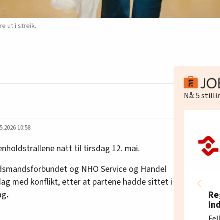
e ut i streik.
Nå:
5
still
5.2026 10:58
nholdstrallene natt til tirsdag 12. mai.
dsmandsforbundet og NHO Service og Handel
dag med konflikt, etter at partene hadde sittet i
ag
.
Re
In
Fel