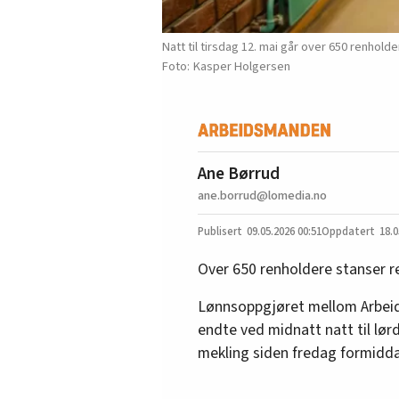
Natt til tirsdag 12. mai går over 650 renholder
Kasper Holgersen
Ane Børrud
ane.borrud@lomedia.no
09.05.2026
00:51
18.0
Over 650 renholdere stanser re
Lønnsoppgjøret mellom Arbei
endte ved midnatt natt til lør
mekling siden fredag formidd