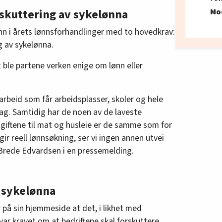
rskuttering av sykelønna
Mo
n i årets lønnsforhandlinger med to hovedkrav:
g av sykelønna.
ble partene verken enige om lønn eller
 arbeid som får arbeidsplasser, skoler og hele
ag. Samtidig har de noen av de laveste
tgiftene til mat og husleie er de samme som for
gir reell lønnsøkning, ser vi ingen annen utvei
r Brede Edvardsen i en pressemelding.
 sykelønna
på sin hjemmeside at det, i likhet med
, var kravet om at bedriftene skal forskuttere