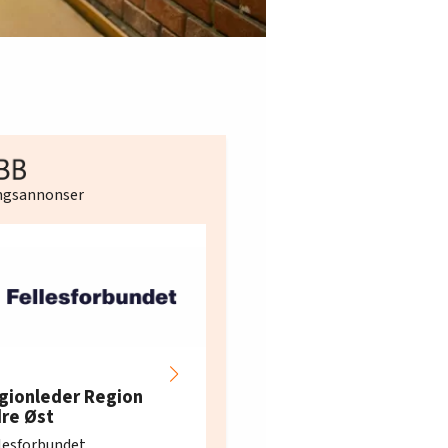
ingsannonser
Hotell- og
restaurantarbeidern
gionleder Region
e i Oslo og Akershus
dre Øst
søker ny kontorlede
lesforbundet