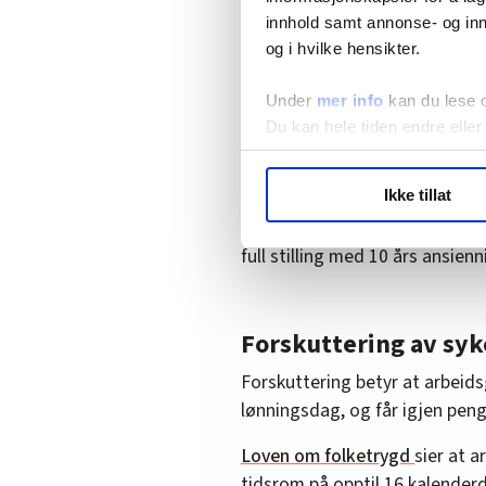
innhold samt annonse- og inn
Økt kjøpekraft betyr at lønnin
og i hvilke hensikter.
renholderne får bedre råd.
Under
mer info
kan du lese 
I dag tjener en renholder med 
Du kan hele tiden endre eller
En renholder med maksimum ansie
løpet av et år, tjener dermed 4
LO Medias publikasjoner frif
Ikke tillat
hvordan våre nettsider blir br
En renholder som har fagbrev, 
Vi deler bare informasjon o
full stilling med 10 års ansien
annonsering. Disse er angitt
Forskuttering av sy
Forskuttering betyr at arbeids
lønningsdag, og får igjen peng
Loven om folketrygd
sier at a
tidsrom på opptil 16 kalender