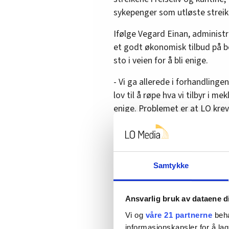
sykepenger som utløste streik
Ifølge Vegard Einan, administr
et godt økonomisk tilbud på b
sto i veien for å bli enige.
- Vi ga allerede i forhandlinge
lov til å røpe hva vi tilbyr i me
enige. Problemet er at LO krev
oppgjør, sier Einan på NHO Se
Allerede lørdag morgen går 25 
Og natt til tirsdag følger 653 e
Samtykke
Se streikeuttaket nederst i
de
Ansvarlig bruk av dataene d
Vi og
våre 21 partnerne
beha
Økt kjøpekraft
informasjonskapsler for å lag