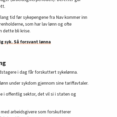
tt.
r lang tid før sykepengene fra Nav kommer inn
renholderne, som har lav lønn og ofte
n dette bli krise.
ig syk. Så forsvant lønna
ing
dstagere i dag får forskuttert sykelønna.
ll lønn under sykdom gjennom sine tariffavtaler.
i offentlig sektor, det vil si i staten og
re med arbeidsgivere som forskutterer