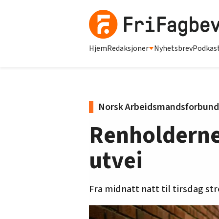
Hjem
Redaksjoner
Nyhetsbrev
Podkas
Norsk Arbeidsmandsforbund
Renholderne 
utvei
Fra midnatt natt til tirsdag st