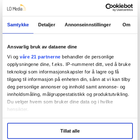
– At representanter fra et parti som ønsker å legge
ned oljenæringen, som er med å finansiere vår
velferdsstat, kritiserer meg for sosial dumping, det
Samtykke
Detaljer
Annonseinnstillinger
Om
tyder på at Kannemeyer lever i en parallell virkelighet.
Bergstøl Andersen understreker at han ikke vil tillate
Ansvarlig bruk av dataene dine
sosial dumping.
Vi og
våre 21 partnerne
behandler de personlige
– Jeg sa at Finland eller Tyskland er land som bygger
opplysningene dine, f.eks. IP-nummeret ditt, ved å bruke
raskere enn oss, rimeligere enn oss og bedre enn oss
teknologi som informasjonskapsler for å lagre og få
på jernbane. De regulerer og gjør planarbeidet også
tilgang til informasjon på enheten din, sånn at vi kan tilby
langt mer effektiv enn vi gjør i Norge.
deg personlige annonser og innhold samt annonse- og
innholdsmåling, målgruppestatistikk og produktutvikling.
Han legger til:
Du velger hvem som bruker dine data og i hvilke
hensikter.
– Med mitt alternativ får vi fikset opp Sørlandsbanen
raskere, rimeligere og mer effektivt, og norske
Under
mer info
kan du lese om hvordan dine personlige
myndigheter hadde lært hvordan vi kan bygge ut og
Tillat alle
data behandles og hvordan du kan velge hvordan de skal
utbedre andre områder like effektivt. Jeg er den
brukes. Du kan hele tiden endre eller trekke tilbake ditt