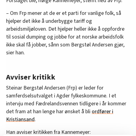
Forslaget ble, ifølge Kannemeyer, stemt ned av Frp.
– Om Frp mener at de er et parti for vanlige folk, så
hjelper det ikke å underbygge tariff og
arbeidsmiljøloven. Det hjelper heller ikke å oppfordre
til sosial dumping og jobbe for at norske arbeidsfolk
ikke skal få jobber, sånn som Bergstøl Andersen gjør,
sier han.
Avviser kritikk
Steinar Bergstøl Andersen (Frp) er leder for
samferdselsutvalget i Agder fylkeskommune. I et
intervju med Fædrelandsvennen tidligere i år kommer
det fram at han lenge har ønsket å bli
ordfører i
Kristiansand
.
Han avviser kritikken fra Kannemeyer: