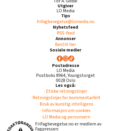
Tor A. Godal
Utgiver
LO Media
Tips
frifagbevegelse@lomedia.no
Nyhetsfeed
RSS-feed
Annonser
Bestill her
Sosiale medier
Postadresse
LO Media
Postboks 8964, Youngstorget
0028 Oslo
Les også:
· Etiske retningslinjer
· Retningslinjer for kommentarfelt
· Bruk av kunstig intelligens
· Informasjon om cookies
· LO Media og personvern
FriFagbevegelse.no er medlem av
Fagpressen: