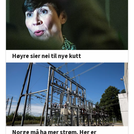
Høyre sier nei til nye kutt
Norge må ha mer strøm. Her er