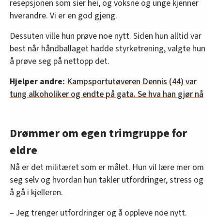
resepsjonen som sier hei, og voksne og unge kjenner
hverandre. Vi er en god gjeng.
Dessuten ville hun prøve noe nytt. Siden hun alltid var
best når håndballaget hadde styrketrening, valgte hun
å prøve seg på nettopp det.
Hjelper andre:
Kampsportutøveren Dennis (44) var
tung alkoholiker og endte på gata. Se hva han gjør nå
Drømmer om egen trimgruppe for
eldre
Nå er det militæret som er målet. Hun vil lære mer om
seg selv og hvordan hun takler utfordringer, stress og
å gå i kjelleren.
– Jeg trenger utfordringer og å oppleve noe nytt.