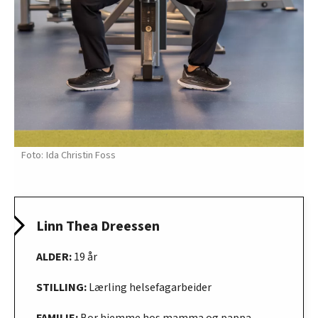
Ida Christin Foss
Linn Thea Dreessen
ALDER:
19 år
STILLING:
Lærling helsefagarbeider
FAMILIE:
Bor hjemme hos mamma og pappa