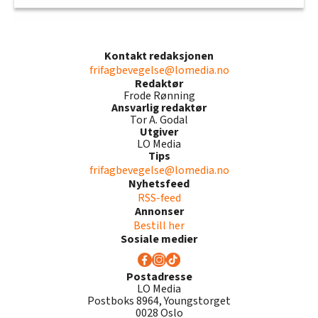
Kontakt redaksjonen
frifagbevegelse@lomedia.no
Redaktør
Frode Rønning
Ansvarlig redaktør
Tor A. Godal
Utgiver
LO Media
Tips
frifagbevegelse@lomedia.no
Nyhetsfeed
RSS-feed
Annonser
Bestill her
Sosiale medier
Postadresse
LO Media
Postboks 8964, Youngstorget
0028 Oslo