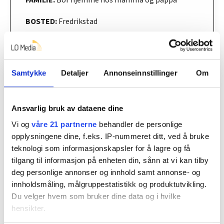
BOSTED:
Fredrikstad
HOBBY:
Styrketrening
3 tips for pausetrimmen
Samtykke
Detaljer
Annonseinnstillinger
Om
Linn Thea som tar 135 kilo i knebøy, 140 kilo i
markløft og 80 kilo i benkpress har noen gode
Ansvarlig bruk av dataene dine
råd å komme med til pausetrim på jobb:
Vi og
våre 21 partnerne
behandler de personlige
1. Knebøy
opplysningene dine, f.eks. IP-nummeret ditt, ved å bruke
teknologi som informasjonskapsler for å lagre og få
– Det styrker lår og setemuskler. Det er jo greit
tilgang til informasjon på enheten din, sånn at vi kan tilby
å kunne reise seg fra sofaen.
deg personlige annonser og innhold samt annonse- og
innholdsmåling, målgruppestatistikk og produktutvikling.
2. Push-up
Du velger hvem som bruker dine data og i hvilke
– Dette er godt for overkropp, og det styrker
hensikter.
triceps. Det er jo greit å kunne bære