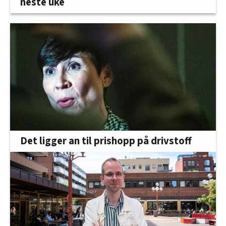
neste uke
Det ligger an til prishopp på drivstoff