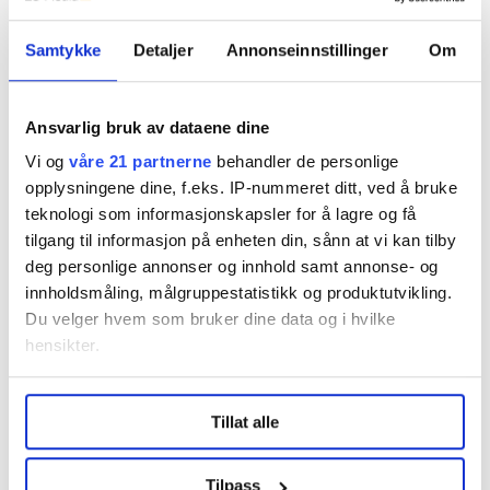
Vi skriver om ansatte i store bransjer i privat
sektor, blant annet industri, bygg, transport og
Samtykke
Detaljer
Annonseinnstillinger
Om
hotell og restaurant.
Les mer fra oss
Ansvarlig bruk av dataene dine
Vi og
våre 21 partnerne
behandler de personlige
opplysningene dine, f.eks. IP-nummeret ditt, ved å bruke
teknologi som informasjonskapsler for å lagre og få
Del artikkel
tilgang til informasjon på enheten din, sånn at vi kan tilby
deg personlige annonser og innhold samt annonse- og
innholdsmåling, målgruppestatistikk og produktutvikling.
Du velger hvem som bruker dine data og i hvilke
hensikter.
Nå:
4
stillingsannonser
Under
mer info
kan du lese om hvordan dine personlige
Tillat alle
data behandles og hvordan du kan velge hvordan de skal
brukes. Du kan hele tiden endre eller trekke tilbake ditt
samtykke fra erklæringen om informasjonskapsler.
Tilpass