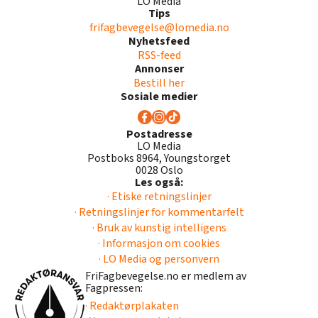
LO Media
Tips
frifagbevegelse@lomedia.no
Nyhetsfeed
RSS-feed
Annonser
Bestill her
Sosiale medier
Postadresse
LO Media
Postboks 8964, Youngstorget
0028 Oslo
Les også:
· Etiske retningslinjer
· Retningslinjer for kommentarfelt
· Bruk av kunstig intelligens
· Informasjon om cookies
· LO Media og personvern
FriFagbevegelse.no er medlem av
Fagpressen:
· Redaktørplakaten