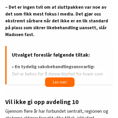
– Det er ingen tvil om at sluttpakken var noe av
det som fikk mest fokus i media. Det gjør oss
ekstremt sårbare når det ikke er en lik standard
på plass som sikrer likebehandling uansett, slår
Madssen fast.
Utvalget foreslår følgende tiltak:
• En tydelig saksbehandlingsansvarlig:
Det er behov for å danne klarhet for hvem som
er ansvarlig for den enkelte varslingssak. I størst
mulig grad må det unngås parallelle løp der flere
personer eller organer behandler samme sak
Vil ikke gi opp avdeling 10
uten samordning, da dette skaper usikkerhet og
kan føre til mangelfull oppfølging.
Gjennom flere år har forbundet sentralt, regionen og