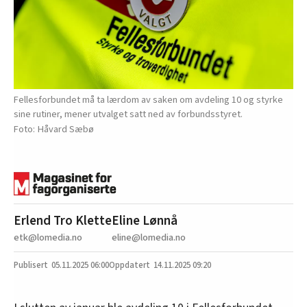
Fellesforbundet må ta lærdom av saken om avdeling 10 og styrke
sine rutiner, mener utvalget satt ned av forbundsstyret.
Håvard Sæbø
Erlend Tro Klette
Eline Lønnå
etk@lomedia.no
eline@lomedia.no
05.11.2025
06:00
14.11.2025 09:20