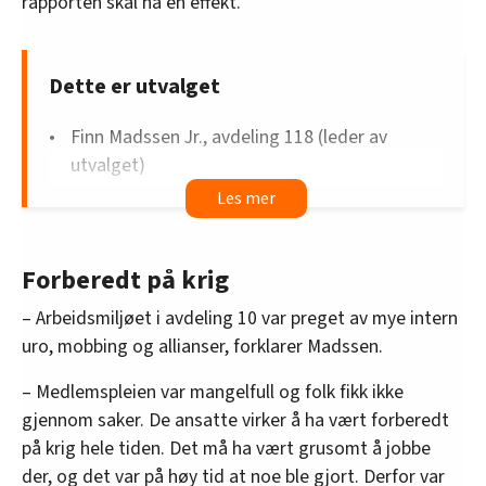
rapporten skal ha en effekt.
Dette er utvalget
Finn Madssen Jr., avdeling 118 (leder av
utvalget)
Mariann Rustad, avdeling 670
Kjell-Arve Aspås, avdeling 16
Per Christian Jacobsen, regionleder (sekretær
Forberedt på krig
i utvalget)
– Arbeidsmiljøet i avdeling 10 var preget av mye intern
Forbundsledelsen og styret vurderte hvem som
uro, mobbing og allianser, forklarer Madssen.
skulle være med i utvalget ut fra habilitet, og
– Medlemspleien var mangelfull og folk fikk ikke
deretter gjorde utvalget sin egen vurdering. Et
gjennom saker. De ansatte virker å ha vært forberedt
medlem ble da byttet ut, for å være sikre på at
på krig hele tiden. Det må ha vært grusomt å jobbe
ingen hadde bindinger til de involverte i saken om
der, og det var på høy tid at noe ble gjort. Derfor var
avdeling 10.