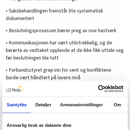
• Saksbehandlingen fremstår lite systematisk
dokumentert
• Beslutningsprosessen bærer preg av noe hastverk
• Kommunikasjonen har vært utilstrekkelig, og de
berørte av vedtaket opplevde at de ikke fikk uttale seg
før beslutningen ble tatt
• Forbundsstyret grep inn for sent og konfliktene
burde vært håndtert på lavere nivå
Disse forholdene har svekket medlemmenes og de
ansattes tillit, mener utvalget.
Samtykke
Detaljer
Annonseinnstillinger
Om
De skriver også at konfliktene og problemene i
avdelingen burde vært fanget opp langt tidligere.
«At situasjonen fikk utvikle seg så langt at
Ansvarlig bruk av dataene dine