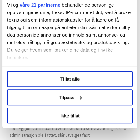
administrasjon ble eneste løsning, peker på
Vi og
våre 21 partnerne
behandler de personlige
svakheter i oppfølging og
opplysningene dine, f.eks. IP-nummeret ditt, ved å bruke
organisasjonsforståelse.»
teknologi som informasjonskapsler for å lagre og få
tilgang til informasjon på enheten din, sånn at vi kan tilby
For mange personer var involvert uten tydelig
deg personlige annonser og innhold samt annonse- og
rolleavklaring, mens informasjon og svar til de
innholdsmåling, målgruppestatistikk og produktutvikling.
involverte kom for sent, mener utvalget.
Du velger hvem som bruker dine data og i hvilke
hensikter.
Under
mer info
kan du lese om hvordan dine personlige
Tillat alle
data behandles og hvordan du kan velge hvordan de skal
brukes. Du kan hele tiden endre eller trekke tilbake ditt
samtykke fra erklæringen om informasjonskapsler.
Tilpass
LO Medias publikasjoner frifagbevegelse.no, hk-nytt.no
Ikke tillat
og fontene.no bruker informasjonskapsler (cookies) for å
lære hvordan våre nettsider blir brukt slik at vi tilby
Jørn Eggum var inhabil da vedtaket om å sette avdeling 10 under
relevant innhold, tilpassede annonser og utarbeide
administrasjon ble fattet, slår utvalget fast.
statistikk.