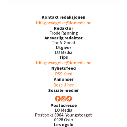
Kontakt redaksjonen
frifagbevegelse@lomedia.no
Redaktør
Frode Rønning
Ansvarlig redaktør
Tor A. Godal
Utgiver
LO Media
Tips
frifagbevegelse@lomedia.no
Nyhetsfeed
RSS-feed
Annonser
Bestill her
Sosiale medier
Postadresse
LO Media
Postboks 8964, Youngstorget
0028 Oslo
Les også: