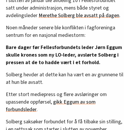
I slutten av januar ble avdeling 10 i Fellesforbundet
satt under administrasjon, mens både styret og
avdelingsleder
Merethe Solberg ble avsatt på dagen
.
Noen måneder senere ble konflikten i fagforeninga
sentrum for en nasjonal mediestorm:
Bare dager før Fellesforbundets leder Jørn Eggum
skulle krones som ny LO-leder, avslørte Solberg i
pressen at de to hadde vært i et forhold.
Solberg hevder at dette kan ha vært en av grunnene til
at hun ble avsatt.
Etter stort mediepress og flere avsløringer om
upassende oppførsel,
gikk Eggum av som
forbundsleder
.
Solberg saksøker forbundet for å få tilbake sin stilling,
i en rettssak som starter i slutten av november.