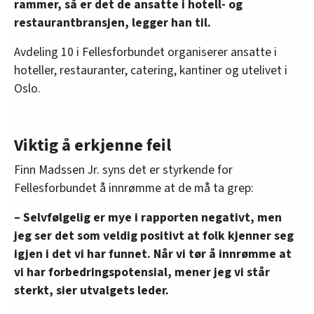
rammer, så er det de ansatte i hotell- og
på grunn av at forholdet bør undersøkes og
restaurantbransjen, legger han til.
følges opp.
Avdeling 10 i Fellesforbundet organiserer ansatte i
• Rutiner for virkninger av å sette avdeling
hoteller, restauranter, catering, kantiner og utelivet i
under administrasjon:
Oslo.
For å unngå forhandlingssituasjoner, bør et fast
etterbetalingssystem etableres for å sikre
likebehandling.
Viktig å erkjenne feil
Finn Madssen Jr. syns det er styrkende for
Fellesforbundet å innrømme at de må ta grep:
– Selvfølgelig er mye i rapporten negativt, men
jeg ser det som veldig positivt at folk kjenner seg
igjen i det vi har funnet. Når vi tør å innrømme at
vi har forbedringspotensial, mener jeg vi står
sterkt, sier utvalgets leder.