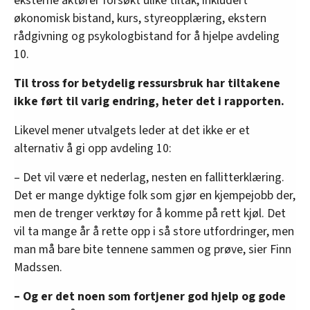
eksterne aktører forsøkt ulike tiltak, inkludert
• Klare habilitetsrutiner:
økonomisk bistand, kurs, styreopplæring, ekstern
Utvalget mener det er behov for å etablere en
rådgivning og psykologbistand for å hjelpe avdeling
fast prosedyre for habilitetsvurdering ved
10.
oppnevning av medlemmer til utvalg eller
organer som skal behandle saker om
Til tross for betydelig ressursbruk har tiltakene
administrasjon eller alvorlige konflikter. Videre
ikke ført til varig endring, heter det i rapporten.
bør det stilles krav om skriftlig egenvurdering av
habilitet for alle involverte, samt tydelig
Likevel mener utvalgets leder at det ikke er et
dokumentasjon om hvordan eventuelle spørsmål
alternativ å gi opp avdeling 10:
om inhabilitet er behandlet og avgjort.
– Det vil være et nederlag, nesten en fallitterklæring.
• Varslingshåndtering:
Det er mange dyktige folk som gjør en kjempejobb der,
Gjennomgangen har avdekket tilfeller hvor
men de trenger verktøy for å komme på rett kjøl. Det
rutinene har vært uklare og vanskelige å
vil ta mange år å rette opp i så store utfordringer, men
etterleve. Det har vært reist spørsmål om
man må bare bite tennene sammen og prøve, sier Finn
kompetansen til medlemmer i varslingsutvalget,
Madssen.
blant annet av utvalget selv. Utvalget har ingen
– Og er det noen som fortjener god hjelp og gode
konkrete løsningsforslag, men løfter dette fram