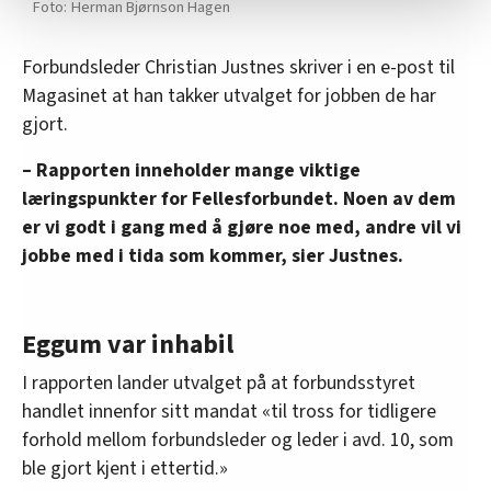
Herman Bjørnson Hagen
Vi deler bare informasjon om hvordan du bruker
nettstedet med LO Medias egne samarbeidspartnere
Forbundsleder Christian Justnes skriver i en e-post til
innenfor analyse og annonsering. Disse er angitt i
Magasinet at han takker utvalget for jobben de har
oversikten lengre ned på denne siden.
gjort.
– Rapporten inneholder mange viktige
læringspunkter for Fellesforbundet.
Noen av dem
er vi godt i gang med å gjøre noe med, andre vil vi
jobbe med i tida som kommer, sier Justnes.
Eggum var inhabil
I rapporten lander utvalget på at forbundsstyret
handlet innenfor sitt mandat «til tross for tidligere
forhold mellom forbundsleder og leder i avd. 10, som
ble gjort kjent i ettertid.»