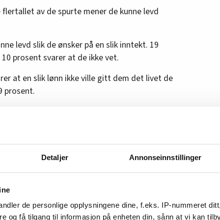
e flertallet av de spurte mener de kunne levd
nne levd slik de ønsker på en slik inntekt. 19
10 prosent svarer at de ikke vet.
er at en slik lønn ikke ville gitt dem det livet de
9 prosent.
 med at dette
lønnsoppgjøret ikke handler om
g av sykepenger.
 ansatte har hatt en dårlig lønnsutvikling
per.
Detaljer
Annonseinnstillinger
et på 77,5 prosent av industriarbeiderlønn, nå er
ine
ndler de personlige opplysningene dine, f.eks. IP-nummeret ditt
unne leve verdige liv i et av verdens rikeste
re og få tilgang til informasjon på enheten din, sånn at vi kan ti