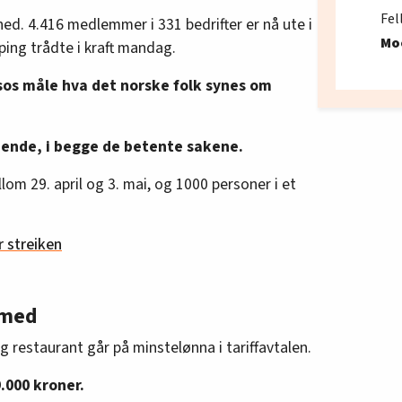
Fel
ned. 4.416 medlemmer i 331 bedrifter er nå ute i
Mo
pping trådte i kraft mandag.
sos måle hva det norske folk synes om
dende, i begge de betente sakene.
lom 29. april og 3. mai, og 1000 personer i et
r streiken
 med
 restaurant går på minstelønna i tariffavtalen.
.000 kroner.