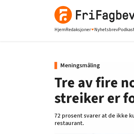
Hjem
Redaksjoner
Nyhetsbrev
Podkas
Meningsmåling
Tre av fire 
streiker er f
72 prosent svarer at de ikke k
restaurant.