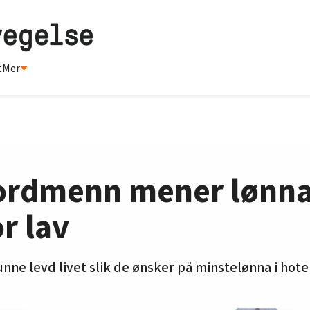
t
Mer
nordmenn mener lønna
or lav
unne levd livet slik de ønsker på minstelønna i hote