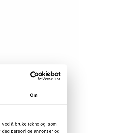
Om
, ved å bruke teknologi som
lby deg personlige annonser og