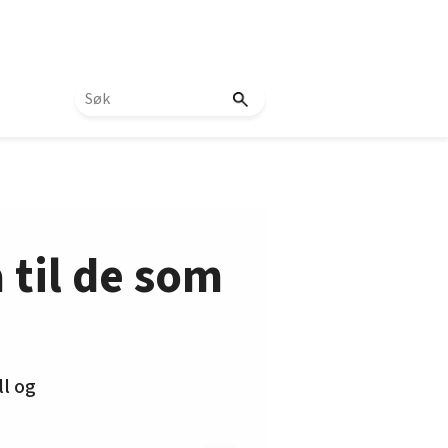
 til de som
ll og