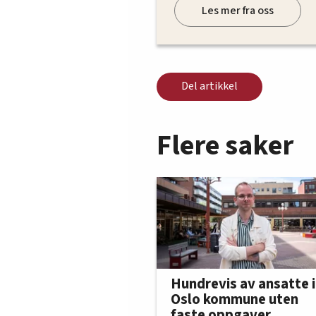
Les mer fra oss
Del artikkel
Flere saker
Hundrevis av ansatte i
Oslo kommune uten
faste oppgaver