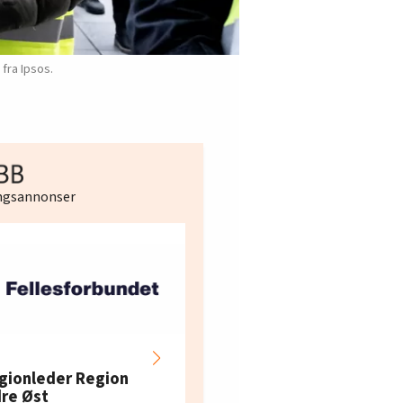
fra Ipsos.
ingsannonser
Hotell- og
restaurantarbeidern
gionleder Region
e i Oslo og Akershus
dre Øst