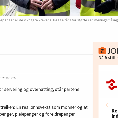
epenger er de viktigste kravene. Begge får stor støtte i en meningsmåling 
Nå:
5
still
5.2026 12:27
or servering og overnatting, står partene
 streiken: En reallønnsvekst som monner og at
Re
epenger, pleiepenger og foreldrepenger.
In