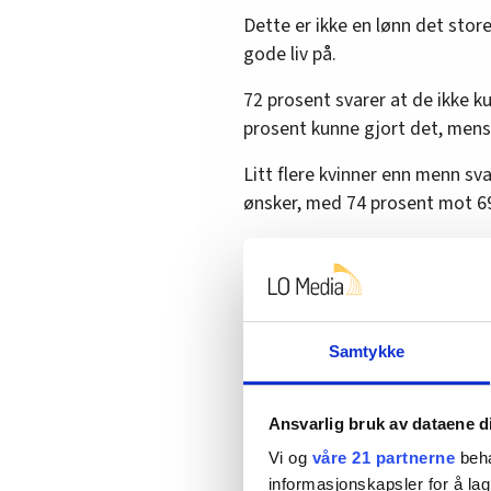
Dette er ikke en lønn det stor
gode liv på.
72 prosent svarer at de ikke ku
prosent kunne gjort det, mens 
Litt flere kvinner enn menn svar
ønsker, med 74 prosent mot 6
NHO Reiseliv har argumentert
lønn
, men kun om forskutterin
Fellesforbundets svar er at de
sammenlignet med andre grup
Samtykke
For ti år siden lå bransjesnitt
det nede på 76 prosent.
Ansvarlig bruk av dataene d
Vi og
våre 21 partnerne
beha
– Det handler om at folk skal k
informasjonskapsler for å lag