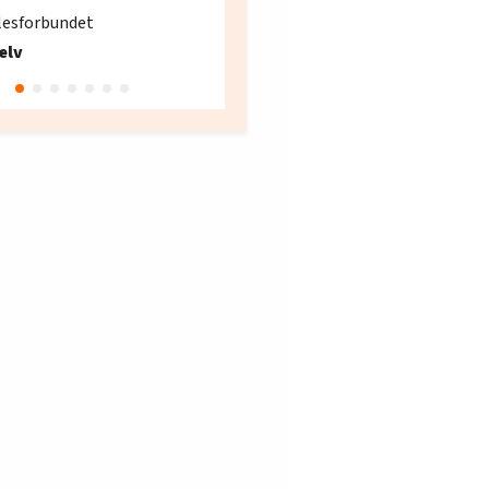
søker ny kontorlede
lesforbundet
Fellesforbundet avdeling
elv
10
Oslo