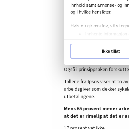
land. I fjor fikk ansatte i bra
innhold samt annonse- og inn
lønnsoppgjøret var 4,4 prosent
og i hvilke hensikter.
forbundsleder Christian Justn
Hvis du gir oss lov, vil vi ogs
Ny rekord under streiken:
Innhente informasjon 
servering
Identifisere enheten d
Under
mer info
kan du lese 
Ikke tillat
Du kan hele tiden endre eller
To av tre støtter kra
Også i prinsippsaken forskutter
LO Medias publikasjoner frif
hvordan våre nettsider blir br
Tallene fra Ipsos viser at to a
Vi deler bare informasjon o
arbeidsgiver som dekker sykel
annonsering. Disse er angitt
utbetalingene.
Mens 65 prosent mener arbe
at det er rimelig at det er 
17 prosent vet ikke.