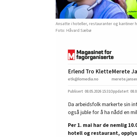
Ansatte i hoteller, restauranter og kantiner h
Håvard Sæbø
Erlend Tro Klette
Merete J
etk@lomedia.no
merete.janse
08.05.2026
15:31
08.0
Da arbeidsfolk markerte sin i
også juble for å ha nådd en mi
Per 1. mai har de nemlig 1
hotell og restaurant, opplys