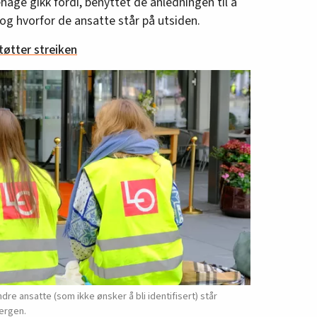
hage gikk fordi, benyttet de anledningen til å
 og hvorfor de ansatte står på utsiden.
støtter streiken
dre ansatte (som ikke ønsker å bli identifisert) står
Bergen.