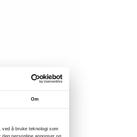
Om
, ved å bruke teknologi som
lby deg personlige annonser og