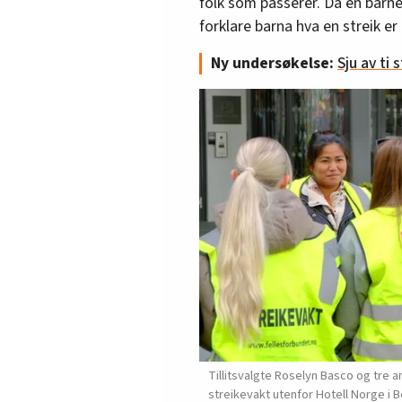
folk som passerer. Da en barne
forklare barna hva en streik er
Ny undersøkelse:
Sju av ti 
Tillitsvalgte Roselyn Basco og tre an
streikevakt utenfor Hotell Norge i 