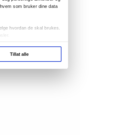
r hvem som bruker dine data
elge hvordan de skal brukes.
sler.
ler (cookies) for å lære
Tillat alle
ide statistikk.
artnere innenfor analyse og