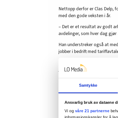
Nettopp derfor er Clas Delp, f
med den gode veksten i år.
– Det er et resultat av godt ar
avdelinger, som hver dag gjør 
Han understreker også at medl
jobber i bedrift med tariffavtal
Det reelle tallet på organise
jobber noen tusen medlemmer
Samtykke
Ansvarlig bruk av dataene d
Vi og
våre 21 partnerne
beha
informasjonskapsler for å lag