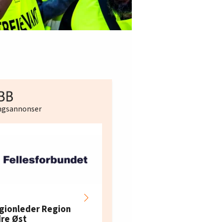
ingsannonser
Hotell- og
restaurantarbeidern
gionleder Region
e i Oslo og Akershus
dre Øst