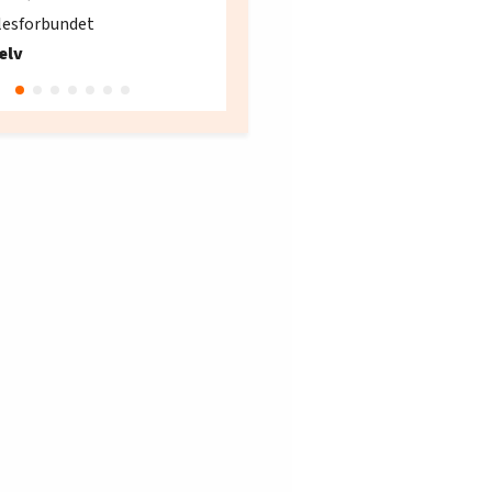
søker ny kontorlede
lesforbundet
Fellesforbundet avdeling
elv
10
Oslo