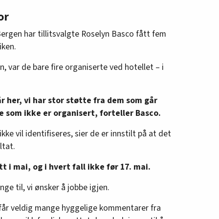
jenester (catering, rengjøring, kantinedrift)
or
egg på land.
Bergen har tillitsvalgte Roselyn Basco fått fem
t 10.009 medlemmer på disse tre
iken.
i 2026.
n, var de bare fire organiserte ved hotellet – i
år her, vi har stor støtte fra dem som går
e som ikke er organisert, forteller Basco.
e vil identifiseres, sier de er innstilt på at det
ltat.
t i mai, og i hvert fall ikke før 17. mai.
nge til, vi ønsker å jobbe igjen.
e får veldig mange hyggelige kommentarer fra