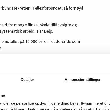
orbundssekretær i Fellesforbundet, så fornøyd
beid fra mange flinke lokale tillitsvalgte og
systematisk arbeid, sier Delp.
emstallet på 10.000 bare inkluderer de som
e.
rte i bransjen er enda høyere, for i tillegg
 i bedrifter uten tariffavtale.
Detaljer
Annonseinnstillinger
ine
ndler de personlige opplysningene dine, f.eks. IP-nummeret ditt
re og få tilgang til informasjon på enheten din, sånn at vi kan ti