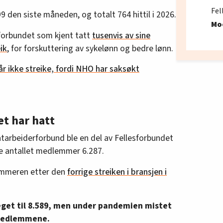
Fel
9 den siste måneden, og totalt 764 hittil i 2026.
Mo
esforbundet som kjent tatt
tusenvis av sine
ik
, for forskuttering av sykelønn og bedre lønn.
 ikke streike, fordi NHO har saksøkt
et har hatt
tarbeiderforbund ble en del av Fellesforbundet
e antallet medlemmer 6.287.
sommeren etter den
forrige streiken i bransjen i
get til 8.589, men under pandemien mistet
 medlemmene.