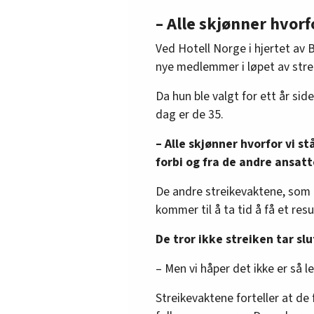
som leverer forpleiningst
– Alle skjønner hvorf
tilknyttet olje/gass-anl
Ved Hotell Norge i hjertet av 
Totalt har Fellesforbunde
nye medlemmer i løpet av stre
overenskomstene per 1. ma
Da hun ble valgt for ett år side
dag er de 35.
– Alle skjønner hvorfor vi st
forbi og fra de andre ansatt
De andre streikevaktene, som ikk
kommer til å ta tid å få et resu
De tror ikke streiken tar slut
– Men vi håper det ikke er så le
Streikevaktene forteller at d