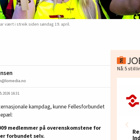
ar vært i streik siden søndag 19. april.
Nå:
5
still
ansen
n@lomedia.no
5.2026 16:31
nternasjonale kampdag, kunne Fellesforbundet
lepæl:
0.009 medlemmer på overenskomstene for
Re
er forbundet selv.
In