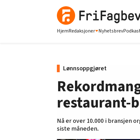
Hjem
Redaksjoner
Nyhetsbrev
Podkas
Lønnsoppgjøret
Rekordmange 
restaurant-b
Nå er over 10.000 i bransjen o
siste måneden.