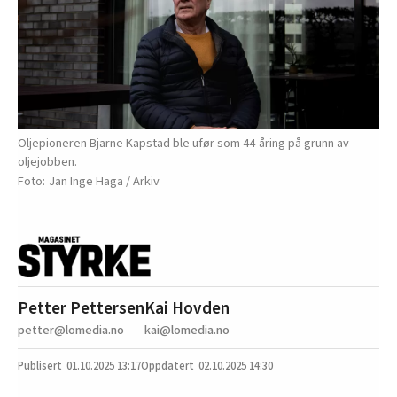
Oljepioneren Bjarne Kapstad ble ufør som 44-åring på grunn av
oljejobben.
Jan Inge Haga / Arkiv
Petter Pettersen
Kai Hovden
petter@lomedia.no
kai@lomedia.no
01.10.2025
13:17
02.10.2025 14:30