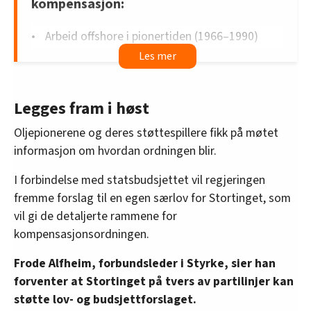
kompensasjon:
Arbeid offshore i pionertiden (1966–1990)
innenfor boring og brønn eller produksjon og
vedlikehold
Varig skade eller sykdom med mulig
Legges fram i høst
sammenheng med eksponering for boreslam,
hydrokarboner eller benzen
Oljepionerene og deres støttespillere fikk på møtet
Etterlatte kan omfattes dersom det
informasjon om hvordan ordningen blir.
dokumenteres at avdøde oppfylte vilkårene
I forbindelse med statsbudsjettet vil regjeringen
Kilde: regjeringen.no
fremme forslag til en egen særlov for Stortinget, som
vil gi de detaljerte rammene for
kompensasjonsordningen.
Frode Alfheim, forbundsleder i Styrke, sier han
forventer at Stortinget på tvers av partilinjer kan
støtte lov- og budsjettforslaget.