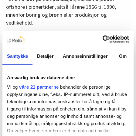
offshore i pionertiden, altså i årene 1966 til 1990,
innenfor boring og brønn eller produksjon og
vedlikehold.
Og du må fått varig skade eller sykdom med mulig
sammenheng med eksponering for boreslam,
hydrokarboner eller benzen.
Samtykke
Detaljer
Annonseinnstillinger
Om
Også etterlatte kan få kompensasjon dersom det
dokumenteres at avdøde oppfylte vilkårene.
Ansvarlig bruk av dataene dine
Første utbetaling av kompensasjon skal skje i januar
Vi og
våre 21 partnerne
behandler de personlige
neste år.
opplysningene dine, f.eks. IP-nummeret ditt, ved å bruke
teknologi som informasjonskapsler for å lagre og få
tilgang til informasjon på enheten din, sånn at vi kan tilby
deg personlige annonser og innhold samt annonse- og
Nyheter
oljearbeider
Norsk olje og gass
innholdsmåling, målgruppestatistikk og produktutvikling.
Du velger hvem som bruker dine data og i hvilke
Magasinet Styrke