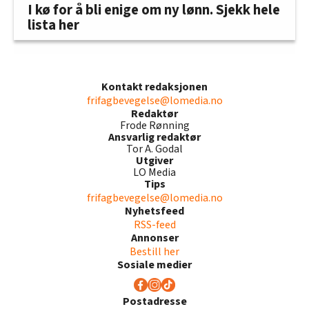
I kø for å bli enige om ny lønn. Sjekk hele
lista her
Kontakt redaksjonen
frifagbevegelse@lomedia.no
Redaktør
Frode Rønning
Ansvarlig redaktør
Tor A. Godal
Utgiver
LO Media
Tips
frifagbevegelse@lomedia.no
Nyhetsfeed
RSS-feed
Annonser
Bestill her
Sosiale medier
Postadresse