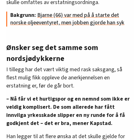
skulle omfattes av erstatningsordninga.
Bakgrunn:
Bjarne (66) var med på å starte det
norske oljeeventyret, men jobben gjorde han syk
Ønsker seg det samme som
nordsjødykkerne
I tillegg har det vært viktig med rask saksgang, så
flest mulig fikk oppleve de anerkjennelsen en
erstatning er, før de går bort.
– Nå får vi et hurtigspor og en nemnd som ikke er
veldig komplisert. De som allerede har fått
innvilga yrkesskade slipper en ny runde for å få
godkjent det – det er bra, mener Kapstad.
Han legger til at flere ønska at det skulle gjelde for