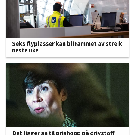
Seks flyplasser kan bli rammet av streik
neste uke
Det ligger an til prishopp på drivstoff