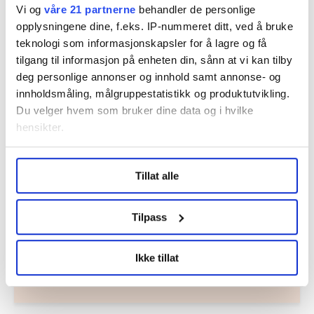
Vi og
våre 21 partnerne
behandler de personlige
opplysningene dine, f.eks. IP-nummeret ditt, ved å bruke
Nå:
4
stillingsannonser
teknologi som informasjonskapsler for å lagre og få
tilgang til informasjon på enheten din, sånn at vi kan tilby
deg personlige annonser og innhold samt annonse- og
innholdsmåling, målgruppestatistikk og produktutvikling.
Du velger hvem som bruker dine data og i hvilke
hensikter.
Under
mer info
kan du lese om hvordan dine personlige
Regionleder Region Indre Øst
Tillat alle
data behandles og hvordan du kan velge hvordan de skal
brukes. Du kan hele tiden endre eller trekke tilbake ditt
Fellesforbundet
samtykke fra erklæringen om informasjonskapsler.
Moelv
Tilpass
LO Medias publikasjoner frifagbevegelse.no, hk-nytt.no
Ikke tillat
og fontene.no bruker informasjonskapsler (cookies) for å
lære hvordan våre nettsider blir brukt slik at vi tilby
relevant innhold, tilpassede annonser og utarbeide
statistikk.