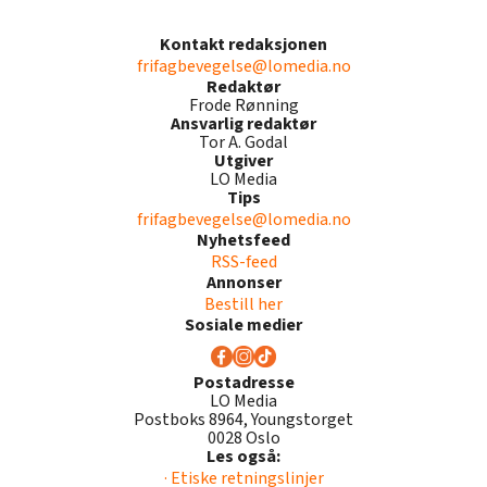
Kontakt redaksjonen
frifagbevegelse@lomedia.no
Redaktør
Frode Rønning
Ansvarlig redaktør
Tor A. Godal
Utgiver
LO Media
Tips
frifagbevegelse@lomedia.no
Nyhetsfeed
RSS-feed
Annonser
Bestill her
Sosiale medier
Postadresse
LO Media
Postboks 8964, Youngstorget
0028 Oslo
Les også:
· Etiske retningslinjer