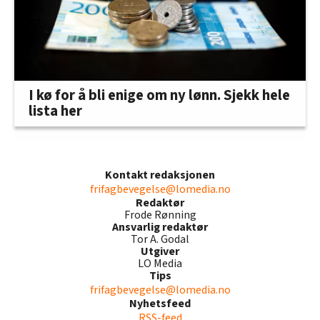
I kø for å bli enige om ny lønn. Sjekk hele
lista her
Kontakt redaksjonen
frifagbevegelse@lomedia.no
Redaktør
Frode Rønning
Ansvarlig redaktør
Tor A. Godal
Utgiver
LO Media
Tips
frifagbevegelse@lomedia.no
Nyhetsfeed
RSS-feed