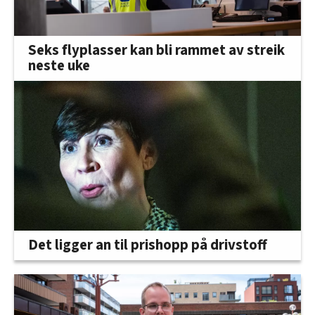
Seks flyplasser kan bli rammet av streik
neste uke
Det ligger an til prishopp på drivstoff