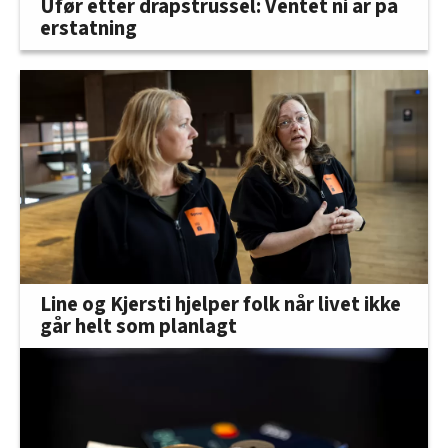
Ufør etter drapstrussel: Ventet ni år på
erstatning
Line og Kjersti hjelper folk når livet ikke
går helt som planlagt