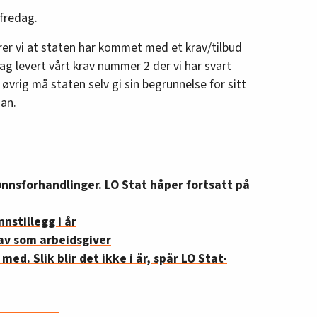
fredag.
rer vi at staten har kommet med et krav/tilbud
ag levert vårt krav nummer 2 der vi har svart
øvrig må staten selv gi sin begrunnelse for sitt
han.
lønnsforhandlinger. LO Stat håper fortsatt på
nnstillegg i år
av som arbeidsgiver
 med. Slik blir det ikke i år, spår LO Stat-