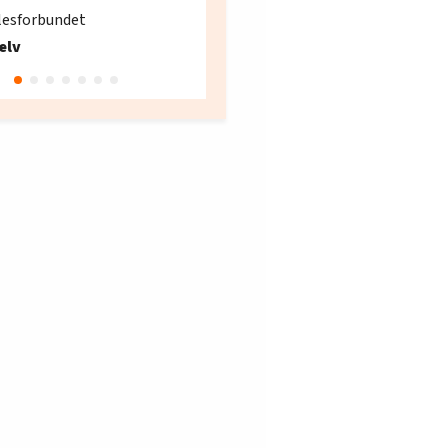
søker ny kontorlede
lesforbundet
Fellesforbundet avdeling
elv
10
Oslo