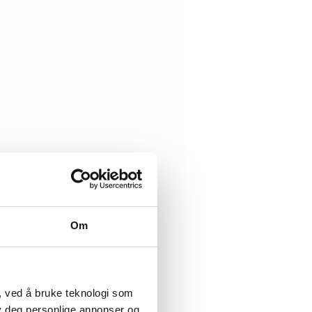
Om
, ved å bruke teknologi som
lby deg personlige annonser og