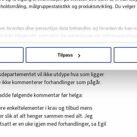
ønn, i stedet for minst 720.000 kroner i dag.
holdsmåling, målgruppestatistikk og produktutvikling. Du velge
sselmannen på Svalbard vil også gå ned: Fra
m minstelønn.
om hvordan dine personlige data behandles og hvordan du kan v
 trekke tilbake ditt samtykke fra erklæringen om informasjonskap
ge nytt lønnssystem nå
agbevegelse.no, hk-nytt.no og fontene.no bruker informasjonskaps
Tilpass
ukt slik at vi tilby relevant innhold, tilpassede annonser og utarbe
m hvordan du bruker nettstedet med LO Medias egne samarbeidsp
 i oversikten lengre ned på denne siden.
epartementet vil ikke utdype hva som ligger
 de ikke kommenterer forhandlinger som pågår.
hadde følgende kommentar før helga:
re enkeltelementer i krav og tilbud mens
er slik at alt henger sammen med alt. Jeg
satt er en uke igjen med forhandlinger, sa Egil