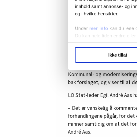
garantert 473.100 kroner i årsl
innhold samt annonse- og inn
og i hvilke hensikter.
Utgangslønna for den neste Sy
577.400 til 473.100 kroner so
Under
mer info
kan du lese 
Du kan hele tiden endre eller
•
LO Stat: – Uansvarlig å la
LO Medias publikasjoner frif
Ikke tillat
hvordan våre nettsider blir br
Kommenterer ikke
Vi deler bare informasjon o
annonsering. Disse er angitt
Kommunal- og moderniseringsd
bak forslaget, og viser til at
LO Stat-leder Egil André Aas 
– Det er vanskelig å kommente
forhandlingene pågår, for det 
minner samtidig om at det fort
André Aas.