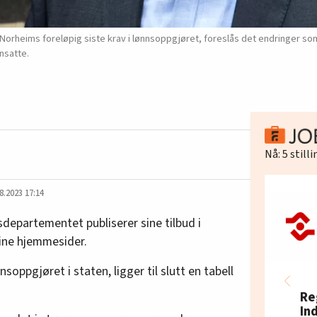
 Norheims foreløpig siste krav i lønnsoppgjøret, foreslås det endringer so
ansatte.
Nå:
5
still
8.2023 17:14
epartementet publiserer sine tilbud i
ine hjemmesider.
nsoppgjøret i staten, ligger til slutt en tabell
Re
In