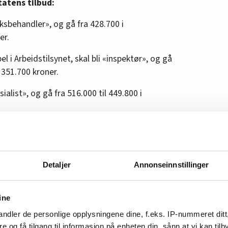
tatens tilbud:
aksbehandler», og gå fra 428.700 i
er.
l i Arbeidstilsynet, skal bli «inspektør», og gå
l 351.700 kroner.
ialist», og gå fra 516.000 til 449.800 i
ør», og gå fra en minimumslønn på 684.600
e og sjefer blir også samlet i én post:
Detaljer
Annonseinnstillinger
minste årslønn. Her er dagens minstelønner på
sisterende fylkesleger vil gå fra et minstenivå
ine
edgang på over 200.000 kroner i minimumslønn.
ndler de personlige opplysningene dine, f.eks. IP-nummeret ditt
, ifølge statens tilbud, bli «direktør», og være
re og få tilgang til informasjon på enheten din, sånn at vi kan ti