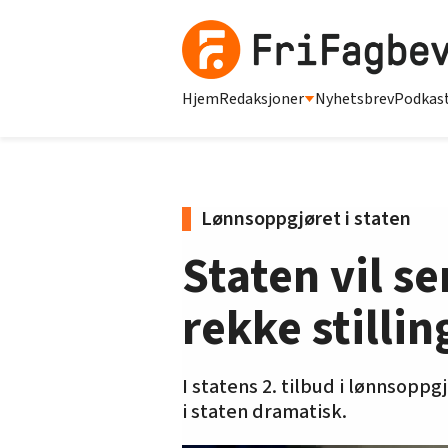
Hjem
Redaksjoner
Nyhetsbrev
Podkas
Lønnsoppgjøret i staten
Staten vil s
rekke stillin
I statens 2. tilbud i lønnsopp
i staten dramatisk.