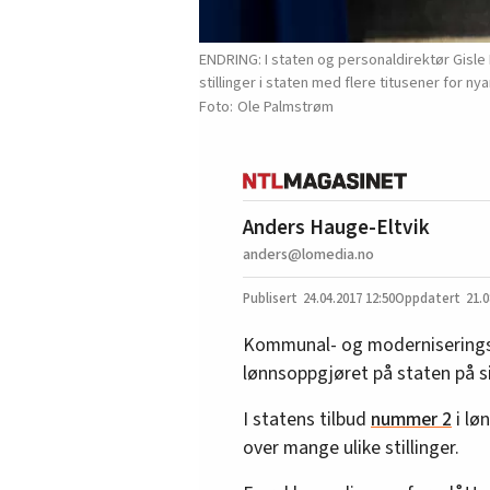
ENDRING: I staten og personaldirektør Gisle
stillinger i staten med flere titusener for ny
Ole Palmstrøm
Anders Hauge-Eltvik
anders@lomedia.no
24.04.2017
12:50
21.0
Kommunal- og moderniseringsd
lønnsoppgjøret på staten på s
I statens tilbud
nummer 2
i løn
over mange ulike stillinger.