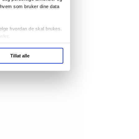
r hvem som bruker dine data
elge hvordan de skal brukes.
sler.
ler (cookies) for å lære
Tillat alle
ide statistikk.
artnere innenfor analyse og