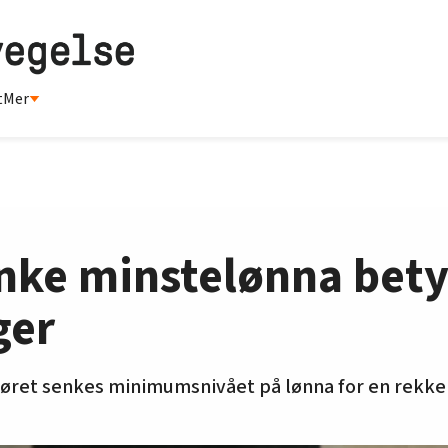
t
Mer
enke minstelønna bety
ger
gjøret senkes minimumsnivået på lønna for en rekke 