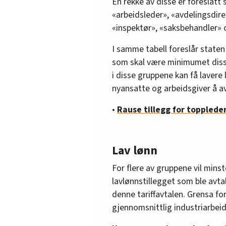
En rekke av disse er foreslått
«arbeidsleder», «avdelingsdirek
«inspektør», «saksbehandler» 
I samme tabell foreslår staten 
som skal være minimumet disse 
i disse gruppene kan få lavere 
nyansatte og arbeidsgiver å av
•
Rause tillegg for toppled
Lav lønn
For flere av gruppene vil minste
lavlønnstillegget som ble avt
denne tariffavtalen. Grensa fo
gjennomsnittlig industriarbeide