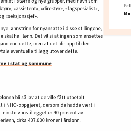
 samlet i større og nye grupper, med navn som
Fel
tør», «assistent», «direktør», «fagspesialist»,
Mo
og «seksjonssjef».
nye lønnstrinn for nyansatte i disse stillingene,
skal ha i lønn. Det vil si at ingen som ansettes
lønn enn dette, men at det blir opp til den
tale eventuelle tillegg utover dette.
erne i stat og kommune
lønna bli så lav at de ville fått utbetalt
alt i NHO-oppgjøret, dersom de hadde vært i
r minstelønnstillegget er 90 prosent av
rlønn, cirka 407.000 kroner i årslønn.