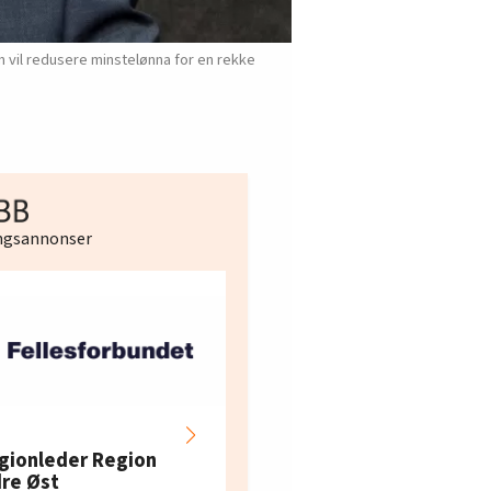
m vil redusere minstelønna for en rekke
ingsannonser
Hotell- og
restaurantarbeidern
gionleder Region
e i Oslo og Akershus
dre Øst