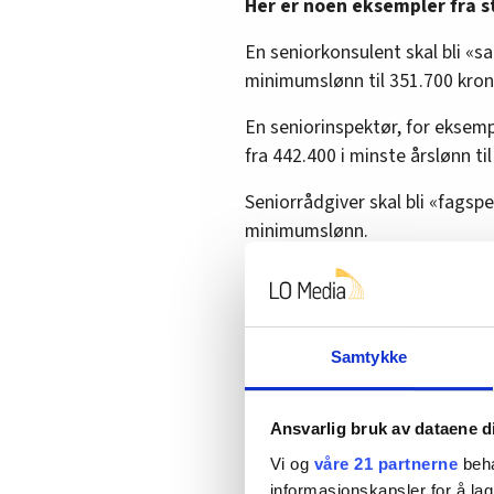
Her er noen eksempler fra s
En seniorkonsulent skal bli «s
minimumslønn til 351.700 kron
En seniorinspektør, for eksempe
fra 442.400 i minste årslønn ti
Seniorrådgiver skal bli «fagspes
minimumslønn.
Ambassadører skal bli «direkt
kroner til 473.100 kroner.
En rekke ulike direktører, leder
Samtykke
«seksjonssjef» med 374.800 i 
ulike nivå, men for eksempel as
Ansvarlig bruk av dataene d
på 577.400 kroner, altså en n
Vi og
våre 21 partnerne
beha
Den neste Riksteatersjefen skal
informasjonskapsler for å lag