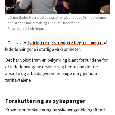
LO-nestleder Henriette Jevnaker er glad for at LOs medlemmer
er sikret en lønnsutvikling i Spekter-bedriftene.
Kjersti Binh Hegna
LOs krav er
tydeligere og strengere begrensninger
på
lederlønningene i statlige virksomheter.
Det har vokst fram en bekymring blant forbundene for
at lederlønningene utvikler seg bedre enn det de
ansatte og arbeidsgiverne er enige om gjennom
tariffavtalene.
Forskuttering av sykepenger
Kravet om forskuttering av sykepenger ble også tatt