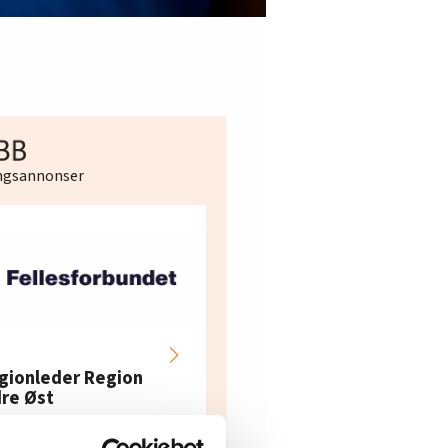
ingsannonser
Hotell- og
restaurantarbeidern
gionleder Region
e i Oslo og Akershus
dre Øst
søker ny kontorlede
lesforbundet
Fellesforbundet avdeling