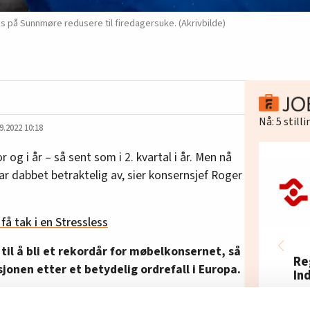
på Sunnmøre redusere til firedagersuke. (Akrivbilde)
Nå:
5
still
9.2022 10:18
r og i år – så sent som i 2. kvartal i år. Men nå
r dabbet betraktelig av, sier konsernsjef Roger
få tak i en Stressless
 til å bli et rekordår for møbelkonsernet, så
Re
jonen etter et betydelig ordrefall i Europa.
In
Fel
er vi firedagersuke på enkelte