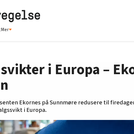
t
Mer
svikter i Europa – Ek
en
enten Ekornes på Sunnmøre redusere til firedage
lgssvikt i Europa.