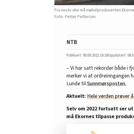
Fra neste uke må møbelprodusenten Ekornes 
Petter Pettersen
NTB
08.09.2022
10:18
08.0
– Vi har satt rekorder både i fjo
merker vi at ordreinngangen ha
Lunde til
Sunnmørsposten.
Aktuelt:
Hele verden prøver å 
Selv om 2022 fortsatt ser ut
må Ekornes tilpasse produks
– Fra kommende mandag innfør