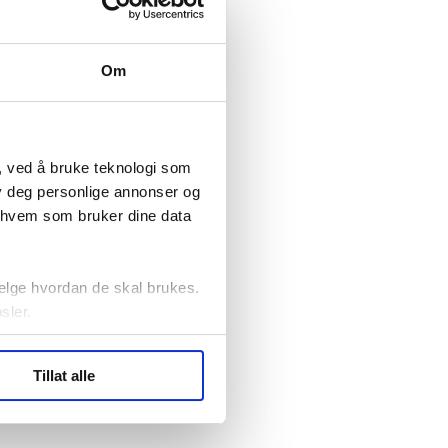
elv
10
Oslo
Om
, ved å bruke teknologi som
lby deg personlige annonser og
r hvem som bruker dine data
elge hvordan de skal brukes.
sler.
ler (cookies) for å lære
Tillat alle
ide statistikk.
artnere innenfor analyse og