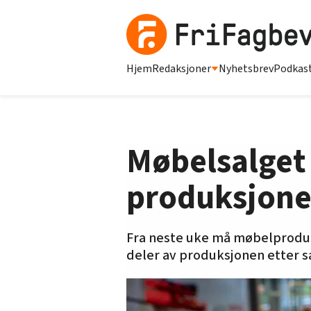
Hjem
Redaksjoner
Nyhetsbrev
Podkas
Møbelsalget 
produksjon
Fra neste uke må møbelprodus
deler av produksjonen etter sa