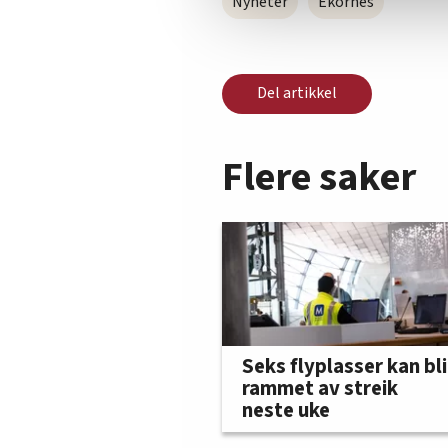
Nyheter
Ekornes
Del artikkel
Flere saker
Seks flyplasser kan bli
rammet av streik
neste uke