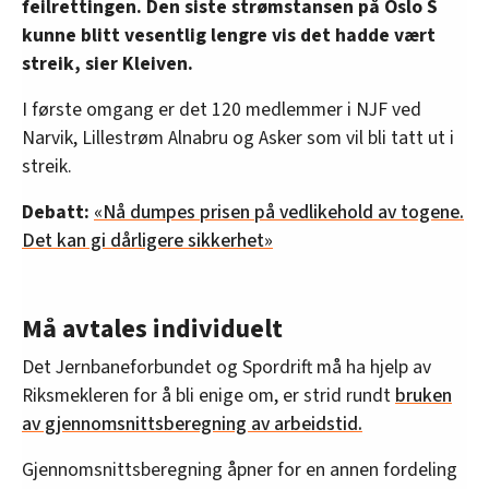
feilrettingen. Den siste strømstansen på Oslo S
kunne blitt vesentlig lengre vis det hadde vært
streik, sier Kleiven.
I første omgang er det 120 medlemmer i NJF ved
Narvik, Lillestrøm Alnabru og Asker som vil bli tatt ut i
streik.
Debatt:
«Nå dumpes prisen på vedlikehold av togene.
Det kan gi dårligere sikkerhet»
Må avtales individuelt
Det Jernbaneforbundet og Spordrift må ha hjelp av
Riksmekleren for å bli enige om, er strid rundt
bruken
av gjennomsnittsberegning av arbeidstid.
Gjennomsnittsberegning åpner for en annen fordeling