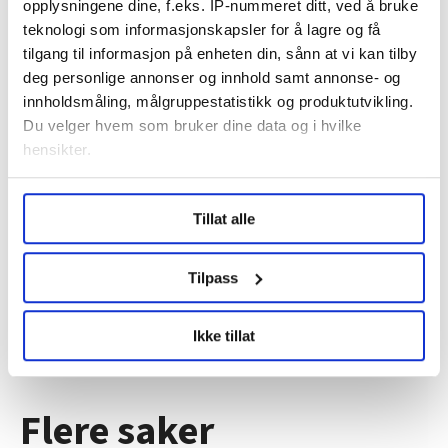
opplysningene dine, f.eks. IP-nummeret ditt, ved å bruke
teknologi som informasjonskapsler for å lagre og få
tilgang til informasjon på enheten din, sånn at vi kan tilby
deg personlige annonser og innhold samt annonse- og
innholdsmåling, målgruppestatistikk og produktutvikling.
Du velger hvem som bruker dine data og i hvilke
hensikter.
Regionleder Region Indre Øst
Under
mer info
kan du lese om hvordan dine personlige
Fellesforbundet
Tillat alle
data behandles og hvordan du kan velge hvordan de skal
Moelv
brukes. Du kan hele tiden endre eller trekke tilbake ditt
samtykke fra erklæringen om informasjonskapsler.
Tilpass
LO Medias publikasjoner frifagbevegelse.no, hk-nytt.no
Ikke tillat
og fontene.no bruker informasjonskapsler (cookies) for å
lære hvordan våre nettsider blir brukt slik at vi tilby
relevant innhold, tilpassede annonser og utarbeide
Flere saker
statistikk.
Vi deler bare informasjon om hvordan du bruker