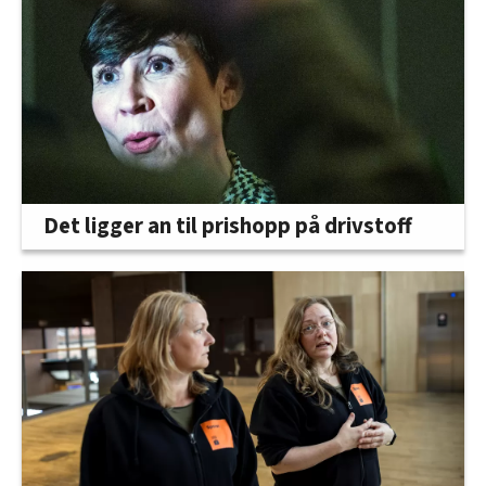
Det ligger an til prishopp på drivstoff