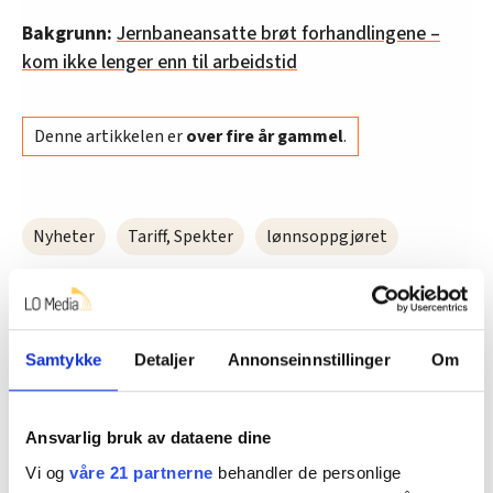
Bakgrunn:
Jernbaneansatte brøt forhandlingene –
kom ikke lenger enn til arbeidstid
Denne artikkelen er
over fire år gammel
.
Nyheter
Tariff, Spekter
lønnsoppgjøret
Del artikkel
Samtykke
Detaljer
Annonseinnstillinger
Om
Ansvarlig bruk av dataene dine
Nå:
4
stillingsannonser
Vi og
våre 21 partnerne
behandler de personlige