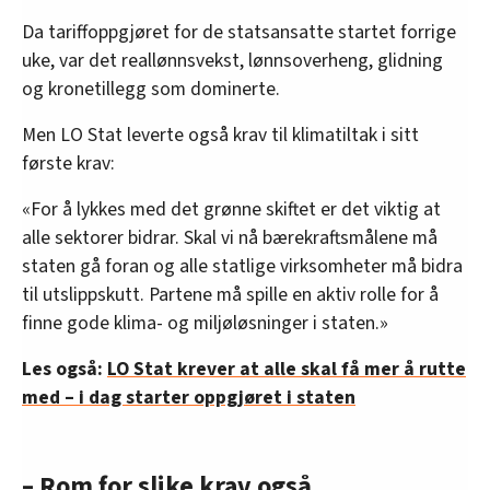
Da tariffoppgjøret for de statsansatte startet forrige
uke, var det reallønnsvekst, lønnsoverheng, glidning
og kronetillegg som dominerte.
Men LO Stat leverte også krav til klimatiltak i sitt
første krav:
«For å lykkes med det grønne skiftet er det viktig at
alle sektorer bidrar. Skal vi nå bærekraftsmålene må
staten gå foran og alle statlige virksomheter må bidra
til utslippskutt. Partene må spille en aktiv rolle for å
finne gode klima- og miljøløsninger i staten.»
Les også:
LO Stat krever at alle skal få mer å rutte
med – i dag starter oppgjøret i staten
– Rom for slike krav også