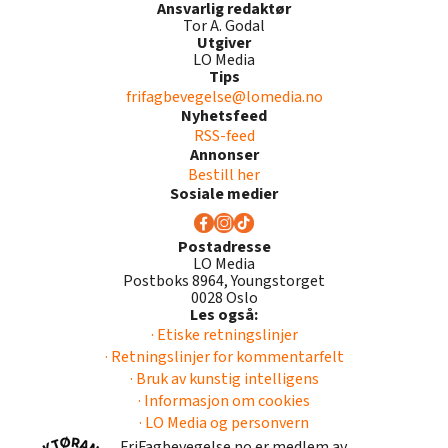
Ansvarlig redaktør
Tor A. Godal
Utgiver
LO Media
Tips
frifagbevegelse@lomedia.no
Nyhetsfeed
RSS-feed
Annonser
Bestill her
Sosiale medier
Postadresse
LO Media
Postboks 8964, Youngstorget
0028 Oslo
Les også:
· Etiske retningslinjer
· Retningslinjer for kommentarfelt
· Bruk av kunstig intelligens
· Informasjon om cookies
· LO Media og personvern
FriFagbevegelse.no er medlem av