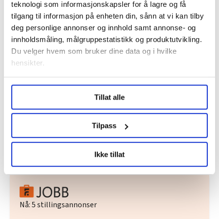
teknologi som informasjonskapsler for å lagre og få
tilgang til informasjon på enheten din, sånn at vi kan tilby
Dette er en sak fra
deg personlige annonser og innhold samt annonse- og
innholdsmåling, målgruppestatistikk og produktutvikling.
Du velger hvem som bruker dine data og i hvilke
Vi skriver om de ansatte i staten og
hensikter.
virksomheter med statlig tilknytning.
Under
mer info
kan du lese om hvordan dine personlige
Les mer fra oss
Tillat alle
data behandles og hvordan du kan velge hvordan de skal
brukes. Du kan hele tiden endre eller trekke tilbake ditt
samtykke fra erklæringen om informasjonskapsler.
Tilpass
Del artikkel
LO Medias publikasjoner frifagbevegelse.no, hk-nytt.no
Ikke tillat
og fontene.no bruker informasjonskapsler (cookies) for å
lære hvordan våre nettsider blir brukt slik at vi tilby
relevant innhold, tilpassede annonser og utarbeide
statistikk.
Nå:
5
stillingsannonser
Vi deler bare informasjon om hvordan du bruker
nettstedet med LO Medias egne samarbeidspartnere