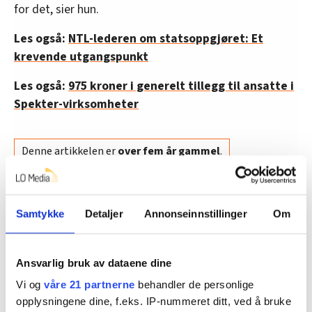
for det, sier hun.
Les også:
NTL-lederen om statsoppgjøret: Et
krevende utgangspunkt
Les også:
975 kroner i generelt tillegg til ansatte i
Spekter-virksomheter
Denne artikkelen er
over fem år gammel
.
Nyheter
Tariff, Staten
klima
Samtykke
Detaljer
Annonseinnstillinger
Om
lønnsoppgjøret
statsansatt
Ansvarlig bruk av dataene dine
Vi og
våre 21 partnerne
behandler de personlige
opplysningene dine, f.eks. IP-nummeret ditt, ved å bruke