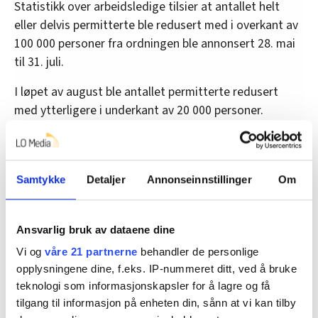
Statistikk over arbeidsledige tilsier at antallet helt
eller delvis permitterte ble redusert med i overkant av
100 000 personer fra ordningen ble annonsert 28. mai
til 31. juli.
I løpet av august ble antallet permitterte redusert
med ytterligere i underkant av 20 000 personer.
Informasjon fra skatteetaten viser at om lag 15 000
bedrifter tok permitterte tilbake i perioden.
Den registrerte ledigheten avtar, men er fortsatt på et
Samtykke
Detaljer
Annonseinnstillinger
Om
historisk høyt nivå. Per 8. september er det registrert
totalt 81 500 permitterte. Det tilsvarer 2,9 prosent av
Ansvarlig bruk av dataene dine
arbeidsstyrken.
Vi og
våre 21 partnerne
behandler de personlige
opplysningene dine, f.eks. IP-nummeret ditt, ved å bruke
Denne artikkelen er
over fem år gammel
.
teknologi som informasjonskapsler for å lagre og få
tilgang til informasjon på enheten din, sånn at vi kan tilby