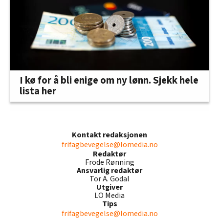
I kø for å bli enige om ny lønn. Sjekk hele
lista her
Kontakt redaksjonen
frifagbevegelse@lomedia.no
Redaktør
Frode Rønning
Ansvarlig redaktør
Tor A. Godal
Utgiver
LO Media
Tips
frifagbevegelse@lomedia.no