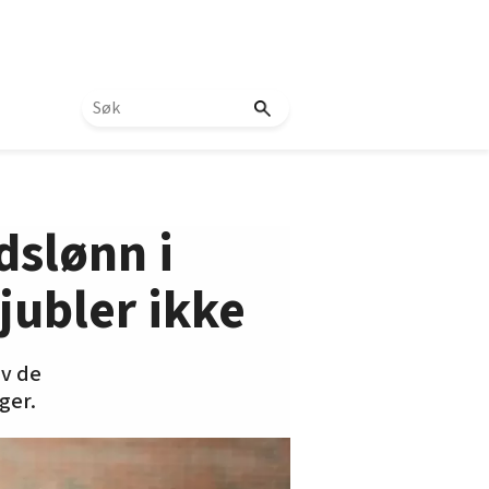
dslønn i
jubler ikke
av de
ger.