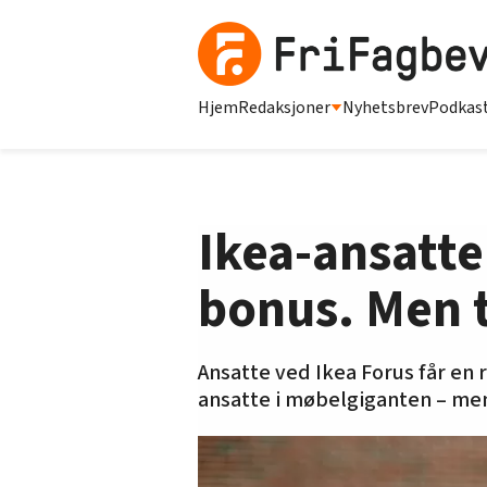
Hjem
Redaksjoner
Nyhetsbrev
Podkas
Ikea-ansatte
bonus. Men t
Ansatte ved Ikea Forus får en
ansatte i møbelgiganten – men