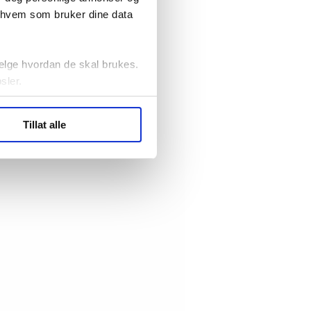
r hvem som bruker dine data
elge hvordan de skal brukes.
sler.
ler (cookies) for å lære
Tillat alle
ide statistikk.
artnere innenfor analyse og