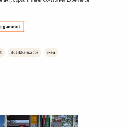
olte av», oppsummerer Co-Worker Experience
år gammel
.
gt
Butikkansatte
ikea