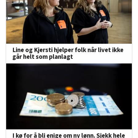
Line og Kjersti hjelper folk når livet ikke
går helt som planlagt
I kø for å bli enige om ny lønn. Sjekk hele