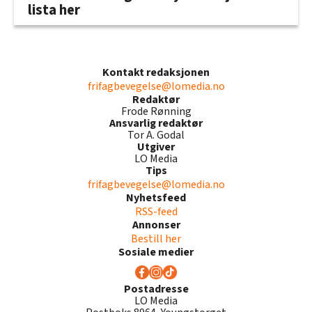
lista her
Kontakt redaksjonen
frifagbevegelse@lomedia.no
Redaktør
Frode Rønning
Ansvarlig redaktør
Tor A. Godal
Utgiver
LO Media
Tips
frifagbevegelse@lomedia.no
Nyhetsfeed
RSS-feed
Annonser
Bestill her
Sosiale medier
Postadresse
LO Media