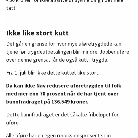
• 50 kroner for ikke å skrive ut sykmelding i det hele
tatt
Ikke like stort kutt
Det går en grense for hvor mye uføretrygdede kan
tjene før trygdeutbetalingen blir mindre. Jobber uføre
over denne grensa, får de også kutt i trygda.
Fra
1. juli blir ikke dette kuttet like stort
.
Da kan ikke Nav redusere uføretrygden til folk
med mer enn 70 prosent når de har tjent over
bunnfradraget på 136.549 kroner.
Dette bunnfradraget er det såkalte fribeløpet for
uføre.
Alle uføre har en egen reduksjonsprosent som