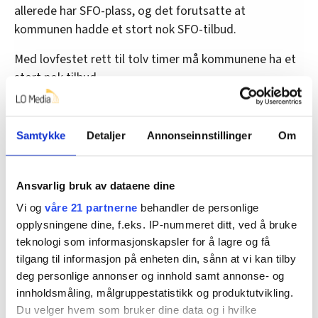
allerede har SFO-plass, og det forutsatte at
kommunen hadde et stort nok SFO-tilbud.
Med lovfestet rett til tolv timer må kommunene ha et
stort nok tilbud.
Turistskatt blir lov
Samtykke
Detaljer
Annonseinnstillinger
Om
Kommunene kan nå kreve inn et såkalt besøksbidrag
fra tilreisende turister. Det er frivillig for kommunens
Ansvarlig bruk av dataene dine
del, og satsen kan være på opptil 3 prosent av
Vi og
våre 21 partnerne
behandler de personlige
totalprisen inkludert moms.
opplysningene dine, f.eks. IP-nummeret ditt, ved å bruke
teknologi som informasjonskapsler for å lagre og få
Campingturister slipper avgiften, mens generell
tilgang til informasjon på enheten din, sånn at vi kan tilby
overnatting skal betale.
deg personlige annonser og innhold samt annonse- og
I øyeblikket forberedes også en cruiseavgift som etter
innholdsmåling, målgruppestatistikk og produktutvikling.
planen skal tre i kraft ved nyttår.
Du velger hvem som bruker dine data og i hvilke