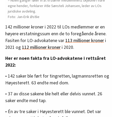
– Noen ganger føler vi at vi bærer medlemmets skjebne i våre
egne hender, forklarer Atle Sønsteli Johansen, leder av LOs
juridiske avdeling.
Jan-Erik Østlie
142 millioner kroner i 2022 til LOs medlemmer er en
høyere erstatningssum enn de to foregående årene.
Fasiten for LO-advokatene var
113 millioner kroner
i
2021 og
112 millioner kroner
i 2020.
Her er noen fakta fra LO-advokatene i rettsåret
2022:
• 142 saker ble ført for tingretten, lagmannsretten og
Høyesterett. 63 endte med dom.
• 37 av disse sakene ble helt eller delvis vunnet. 26
saker endte med tap.
• Én av tre saker i Høyesterett ble vunnet. Det var