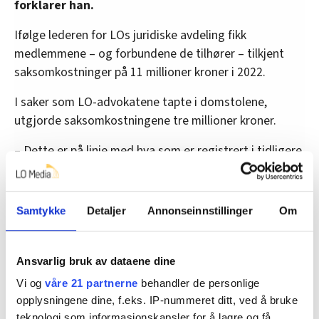
forklarer han.
Ifølge lederen for LOs juridiske avdeling fikk
medlemmene – og forbundene de tilhører – tilkjent
saksomkostninger på 11 millioner kroner i 2022.
I saker som LO-advokatene tapte i domstolene,
utgjorde saksomkostningene tre millioner kroner.
– Dette er på linje med hva som er registrert i tidligere
år, selv om beløpene kan variere noe fra et år til et
annet, opplyser Sønsteli Johansen.
Samtykke
Detaljer
Annonseinnstillinger
Om
Les også:
150 flyplassarbeidere jubler etter dom – får
etterbetalt millionbeløp
Ansvarlig bruk av dataene dine
Vi og
våre 21 partnerne
behandler de personlige
LO-advokatene
opplysningene dine, f.eks. IP-nummeret ditt, ved å bruke
teknologi som informasjonskapsler for å lagre og få