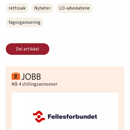
innenfor analyse og annonsering. Disse er angitt i
rettssak
Nyheter
LO-advokatene
oversikten lengre ned på denne siden.
fagorganisering
Del artikkel
Nå:
4
stillingsannonser