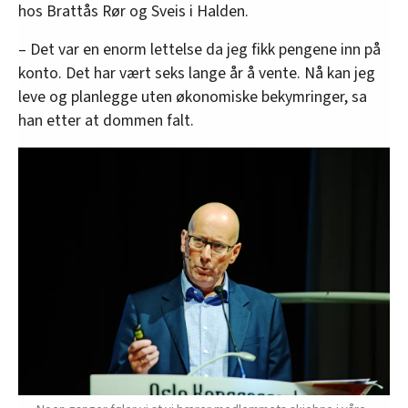
hos Brattås Rør og Sveis i Halden.
– Det var en enorm lettelse da jeg fikk pengene inn på
konto. Det har vært seks lange år å vente. Nå kan jeg
leve og planlegge uten økonomiske bekymringer, sa
han etter at dommen falt.
142
saker
i
retten