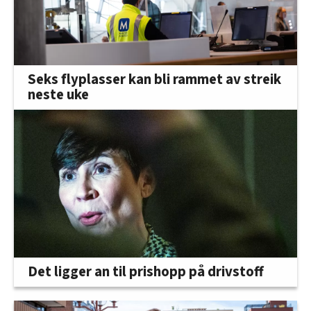
Seks flyplasser kan bli rammet av streik
neste uke
Det ligger an til prishopp på drivstoff