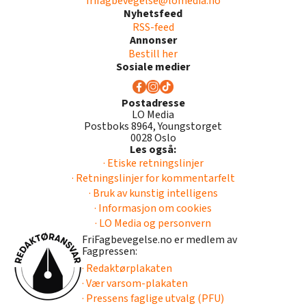
frifagbevegelse@lomedia.no
Nyhetsfeed
RSS-feed
Annonser
Bestill her
Sosiale medier
Postadresse
LO Media
Postboks 8964, Youngstorget
0028 Oslo
Les også:
· Etiske retningslinjer
· Retningslinjer for kommentarfelt
· Bruk av kunstig intelligens
· Informasjon om cookies
· LO Media og personvern
FriFagbevegelse.no er medlem av
Fagpressen:
· Redaktørplakaten
· Vær varsom-plakaten
· Pressens faglige utvalg (PFU)