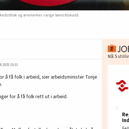
arkedstiltak og øremerkes varige lønnstilskudd.
Nå:
5
still
9.2025 15:33
r å få folk i arbeid, sier arbeidsminister Tonje
e.
ger for å få folk rett ut i arbeid.
Re
In
Fel