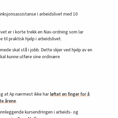
unksjonsassistanse i arbeidslivet med 10
ivet er i korte trekk en Nav-ordning som lar
il praktisk hjelp i arbeidslivet.
mede skal stå i jobb. Dette skjer ved hjelp av en
 skal kunne utføre sine ordinære
lig at Ap nærmest ikke har
løftet en finger for å
ste årene
.
runnleggende kursendringen i arbeids- og