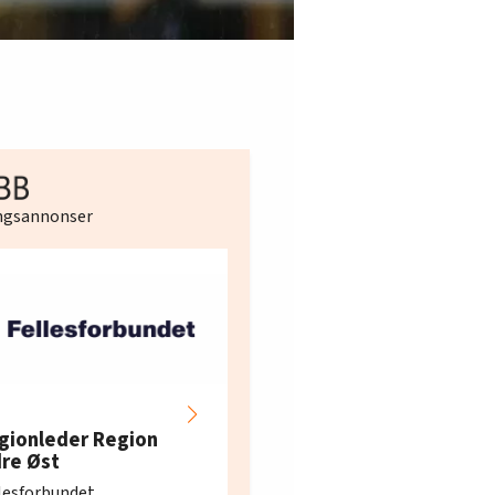
ingsannonser
Hotell- og
restaurantarbeidern
gionleder Region
e i Oslo og Akershus
dre Øst
søker ny kontorlede
lesforbundet