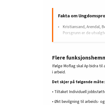
Fakta om Ungdomspr
Kristiansand, Arendal, B
Porsgrunn er de utvalgt
Inntektssikringen vil v
arbeidsavklaringspenger
Det er om lag 250.000 kr
Flere funksjonshemm
kroner for de under 25 år
Ifølge Moflag skal Ap bidra ti
Deltakerne vil være unge
i arbeid.
de har behov for bistand
Programmet vil vare oppti
Det skjer på følgende måte:
Forsøket skal evalueres 
• Tiltaket Individuell jobbstøt
besluttes om programmet
• Økt bevilgning til arbeids- og
Kilde: Arbeiderpartiet