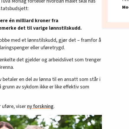
 Tuva Moflag forteller hvordan målet skal nås
Mo
statsbudsjett:
ere én milliard kroner fra
merke det til varige lønnstilskudd.
obbe med et lønnstilskudd, gjør det – framfor å
aringspenger eller uføretrygd.
enkelte det gjelder og arbeidslivet som trenger
 Brenna.
v betaler en del av lønna til en ansatt som står i
 grunn av sykdom ikke er like effektiv som
r uføre, viser
ny forskning
.