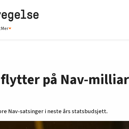
t
Mer
lytter på Nav-milliar
ore Nav-satsinger i neste års statsbudsjett.