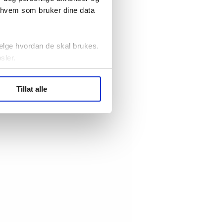
r hvem som bruker dine data
elge hvordan de skal brukes.
sler.
ler (cookies) for å lære
Tillat alle
ide statistikk.
artnere innenfor analyse og