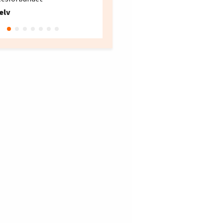
Fellesforbundet avdeling
elv
10
Oslo