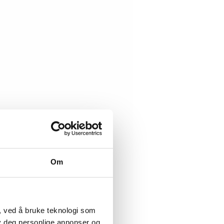
Om
, ved å bruke teknologi som
lby deg personlige annonser og