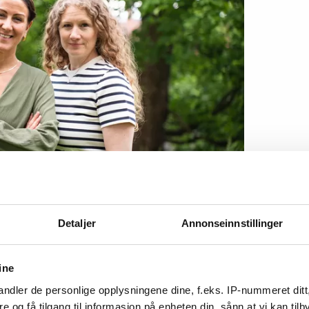
Tuva Moflag, tar æren for den grunnleggende
itikken de fire siste årene.
Detaljer
Annonseinnstillinger
llioner
ine
ndler de personlige opplysningene dine, f.eks. IP-nummeret ditt
et kommer en jobbpakke som beløper seg til 600
re og få tilgang til informasjon på enheten din, sånn at vi kan ti