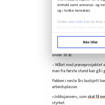
millioner kroner i neste års st
innhold samt annonse- og inn
Denne pakka inneholder blant 
og i hvilke hensikter.
og omsorgssektoren
på 125 mi
Under
mer info
kan du lese 
Det samme gjør en styrking 
Du kan hele tiden endre eller
gjennomføres i seks kommuner
enklere Nav» i Trondheim nest
LO Medias publikasjoner frif
Ikke tillat
hvordan våre nettsider blir br
Dette prøveprosjektet skal ers
Vi deler bare informasjon o
under 30 år.
annonsering. Disse er angitt
– Målet med prøveprosjektet er
man fra første stund kan gå i 
Pakken i neste års budsjett har
arbeidsplasser.
«Jobbsjansen», som
skal få in
styrket.