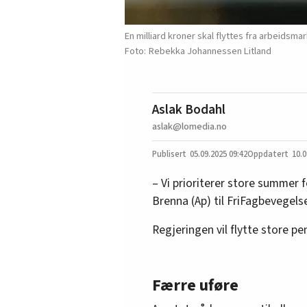
En milliard kroner skal flyttes fra arbeidsm
Rebekka Johannessen Litland
Aslak Bodahl
aslak@lomedia.no
05.09.2025
09:42
10.0
– Vi prioriterer store summer fo
Brenna (Ap) til FriFagbevegels
Regjeringen vil flytte store pen
Færre uføre