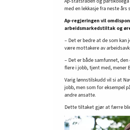
Ap-statsråden og partikollega
med en lekkasje fra neste års 
Ap-regjeringen vil omdispon
arbeidsmarkedstiltak og øre
– Det er bedre at de som kan j
være mottakere av arbeidsavkl
– Det er både samfunnet, den 
flere i jobb, tjent med, mener
Varig lønnstilskudd vil si at Na
jobb, men som for eksempel på
andre ansatte.
Dette tiltaket gjør at færre bli