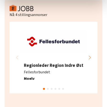
statistikk.
Vi deler bare informasjon om hvordan du bruker
Nå:
4
stillingsannonser
nettstedet med LO Medias egne samarbeidspartnere
innenfor analyse og annonsering. Disse er angitt i
oversikten lengre ned på denne siden.
Regionleder Region Indre Øst
Fellesforbundet
Moelv