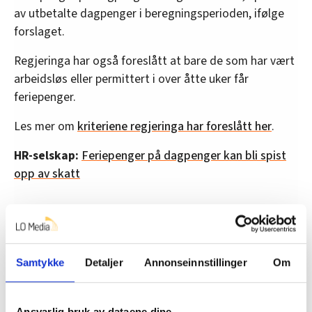
av utbetalte dagpenger i beregningsperioden, ifølge
forslaget.
Regjeringa har også foreslått at bare de som har vært
arbeidsløs eller permittert i over åtte uker får
feriepenger.
Les mer om
kriteriene regjeringa har foreslått her
.
HR-selskap:
Feriepenger på dagpenger kan bli spist
opp av skatt
Går til restskatt
Siden Ørjan Strømhaug startet i ny jobb i vinter, har
Samtykke
Detaljer
Annonseinnstillinger
Om
skattemeldinga kommet. Den meldte at han får 17.000
kroner i restskatt.
Ansvarlig bruk av dataene dine