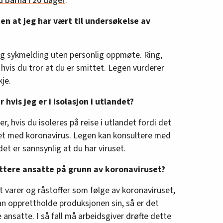
 barna i 20 dager
.
en at jeg har vært til undersøkelse av
eg sykmelding uten personlig oppmøte. Ring,
hvis du tror at du er smittet. Legen vurderer
je.
 hvis jeg er i isolasjon i utlandet?
r, hvis du isoleres på reise i utlandet fordi det
tet med koronavirus. Legen kan konsultere med
et er sannsynlig at du har viruset.
ttere ansatte på grunn av koronaviruset?
ert varer og råstoffer som følge av koronaviruset,
kan opprettholde produksjonen sin, så er det
e ansatte. I så fall må arbeidsgiver drøfte dette