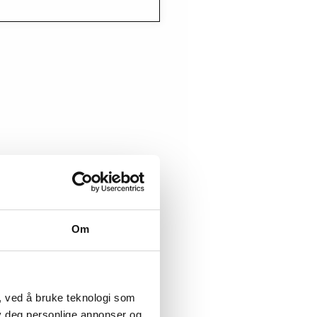
Om
, ved å bruke teknologi som
lby deg personlige annonser og