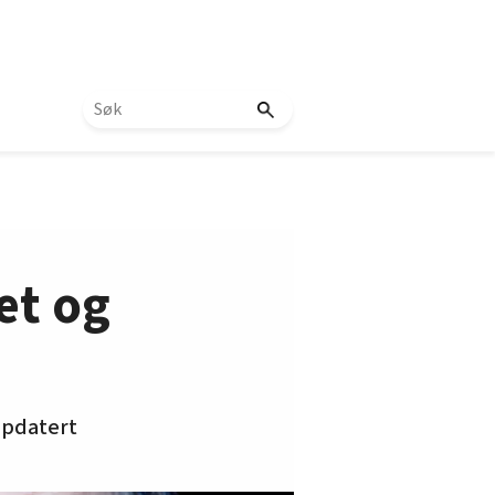
et og
ppdatert