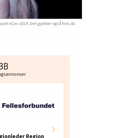
ruset nCov-2019. Det gjelder også hvis du
ingsannonser
Hotell- og
restaurantarbeidern
gionleder Region