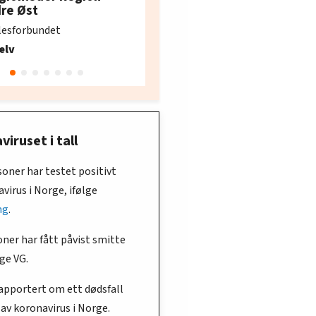
e i Oslo og Akershus
dre Øst
søker ny kontorlede
lesforbundet
Fellesforbundet avdeling
elv
10
Oslo
iruset i tall
soner har testet positivt
virus i Norge, ifølge
ng
.
oner har fått påvist smitte
lge VG.
rapportert om ett dødsfall
av koronavirus i Norge.