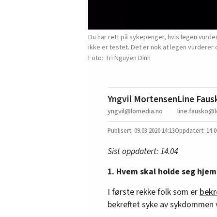
Du har rett på sykepenger, hvis legen vurder
ikke er testet. Det er nok at legen vurderer 
Tri Nguyen Dinh
Yngvil Mortensen
Line Faus
yngvil@lomedia.no
line.fausko@
09.03.2020
14:13
14.0
Sist oppdatert: 14.04
1. Hvem skal holde seg hje
I første rekke folk som er
bekr
bekreftet syke av sykdommen v