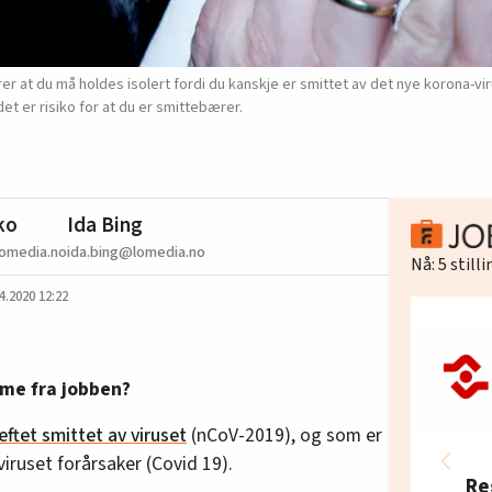
er at du må holdes isolert fordi du kanskje er smittet av det nye korona-vi
det er risiko for at du er smittebærer.
ko
Ida Bing
lomedia.no
ida.bing@lomedia.no
Nå:
5
still
4.2020 12:22
mme fra jobben?
eftet smittet av viruset
(nCoV-2019), og som er
iruset forårsaker (Covid 19).
Re