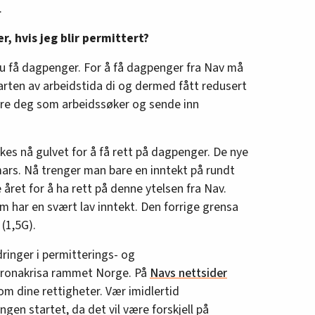
.
r, hvis jeg blir permittert?
du få dagpenger. For å få dagpenger fra Nav må
arten av arbeidstida di og dermed fått redusert
ere deg som arbeidssøker og sende inn
kes nå gulvet for å få rett på dagpenger. De nye
 mars. Nå trenger man bare en inntekt på rundt
 året for å ha rett på denne ytelsen fra Nav.
om har en svært lav inntekt. Den forrige grensa
(1,5G).
dringer i permitterings- og
oronakrisa rammet Norge. På
Navs nettsider
m dine rettigheter. Vær imidlertid
en startet, da det vil være forskjell på