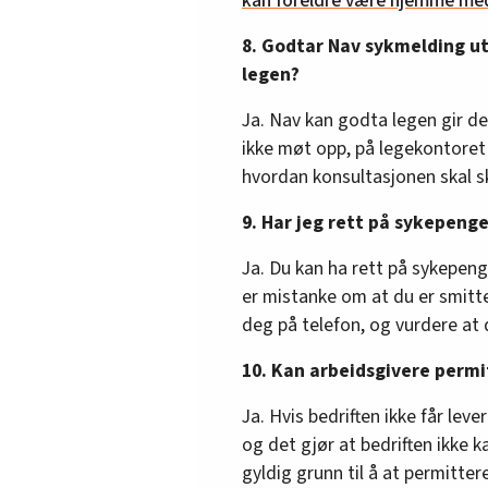
kan foreldre være hjemme med
8. Godtar Nav sykmelding ut
legen?
Ja. Nav kan godta legen gir d
ikke møt opp, på legekontoret 
hvordan konsultasjonen skal sk
9. Har jeg rett på sykepenger
Ja. Du kan ha rett på sykepenge
er mistanke om at du er smit
deg på telefon, og vurdere at d
10. Kan arbeidsgivere permi
Ja. Hvis bedriften ikke får lev
og det gjør at bedriften ikke 
gyldig grunn til å at permitter