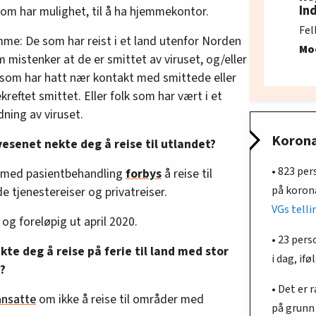
In
m har mulighet, til å ha hjemmekontor.
Fel
mme: De som har reist i et land utenfor Norden
Mo
m mistenker at de er smittet av viruset, og/eller
 som har hatt nær kontakt med smittede eller
ftet smittet. Eller folk som har vært i et
ing av viruset.
Koronav
vesenet nekte deg å reise til utlandet?
• 823 per
r med pasientbehandling
forbys
å reise til
på korona
e tjenestereiser og privatreiser.
VGs telli
og foreløpig ut april 2020.
• 23 pers
kte deg å reise på ferie til land med stor
i dag, ifø
?
• Det er 
nsatte
om ikke å reise til områder med
på grunn 