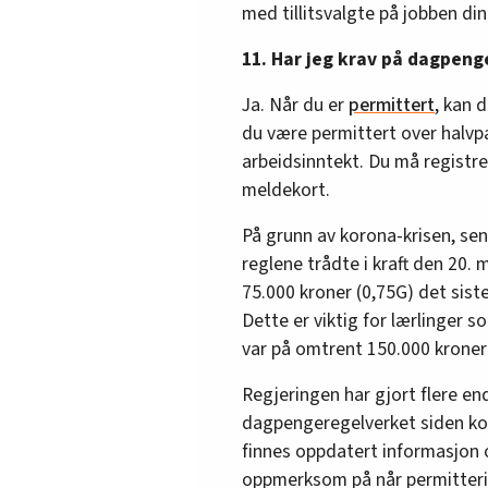
med tillitsvalgte på jobben din
11. Har jeg krav på dagpenge
Ja. Når du er
permittert
, kan 
du være permittert over halvp
arbeidsinntekt. Du må registr
meldekort.
På grunn av korona-krisen, sen
reglene trådte i kraft den 20.
75.000 kroner (0,75G) det siste
Dette er viktig for lærlinger s
var på omtrent 150.000 kroner 
Regjeringen har gjort flere en
dagpengeregelverket siden k
finnes oppdatert informasjon o
oppmerksom på når permittering