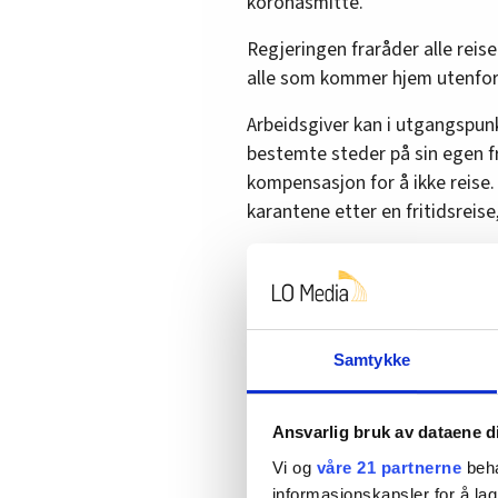
koronasmitte.
Regjeringen fraråder alle reis
alle som kommer hjem utenfo
Arbeidsgiver kan i utgangspunk
bestemte steder på sin egen fr
kompensasjon for å ikke reise.
karantene etter en fritidsreise
4. Skal jeg holde meg hjemme
Ja, hvis du har vært på reise s
holde deg hjemme i 14 dager.
Samtykke
Hjemmekarantene omfatter: Å ik
offentlig transport, unngå bu
Ansvarlig bruk av dataene d
andre.
Vi og
våre 21 partnerne
beha
5. Hva gjør jeg hvis jeg tror
informasjonskapsler for å lag