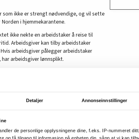
er som ikke er strengt nødvendige, og vil sette
r Norden i hjemmekarantene.
tet ikke nekte en arbeidstaker å reise til
itid. Arbeidsgiver kan tilby arbeidstaker
 Hvis arbeidsgiver pålegger arbeidstaker
, har arbeidsgiver lønnsplikt.
, hvis jeg har vært på reise?
iden 27. februar i et land utenfor Norden, skal du
Detaljer
Annonseinnstillinger
ke gå på jobb eller skole, unngå reiser, ikke ta
tikker og andre steder der man lett kommer nær
ine
ndler de personlige opplysningene dine, f.eks. IP-nummeret ditt
 jeg er smittet?
Da skal du holde deg hjemme
re og få tilgang til informasjon på enheten din, sånn at vi kan ti