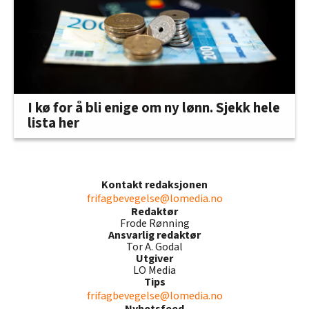
I kø for å bli enige om ny lønn. Sjekk hele
lista her
Kontakt redaksjonen
frifagbevegelse@lomedia.no
Redaktør
Frode Rønning
Ansvarlig redaktør
Tor A. Godal
Utgiver
LO Media
Tips
frifagbevegelse@lomedia.no
Nyhetsfeed