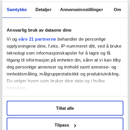
Trondheim kommune
Samtykke
Detaljer
Annonseinnstillinger
Om
Må kontrolleres
Ansvarlig bruk av dataene dine
Sagmyr understreker at den nye lærlingklausulen også
Vi og
våre 21 partnerne
behandler de personlige
må kontrolleres, slik at det faktisk er lærlinger som
opplysningene dine, f.eks. IP-nummeret ditt, ved å bruke
utfører arbeid på de offentlige prosjektene.
teknologi som informasjonskapsler for å lagre og få
tilgang til informasjon på enheten din, sånn at vi kan tilby
Byggebransjens Uropatrulje er Trøndelags- avdelingen
deg personlige annonser og innhold samt annonse- og
av Fair Play Bygg Norge, en organisasjon som arbeider
innholdsmåling, målgruppestatistikk og produktutvikling.
for å avsløre arbeidslivskriminalitet og sosial dumping.
Du velger hvem som bruker dine data og i hvilke
hensikter.
Sosial dumping:
Vidar jobber for et seriøst arbeidsliv
– ble beskyldt for blodhevn
Under
mer info
kan du lese om hvordan dine personlige
Tillat alle
data behandles og hvordan du kan velge hvordan de skal
brukes. Du kan hele tiden endre eller trekke tilbake ditt
Denne artikkelen er
over to år gammel
.
samtykke fra erklæringen om informasjonskapsler.
Tilpass