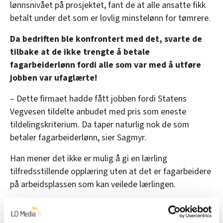
lønnsnivået på prosjektet, fant de at alle ansatte fikk
betalt under det som er lovlig minstelønn for tømrere.
Da bedriften ble konfrontert med det, svarte de
tilbake at de ikke trengte å betale
fagarbeiderlønn fordi alle som var med å utføre
jobben var ufaglærte!
– Dette firmaet hadde fått jobben fordi Statens
Vegvesen tildelte anbudet med pris som eneste
tildelingskriterium. Da taper naturlig nok de som
betaler fagarbeiderlønn, sier Sagmyr.
Han mener det ikke er mulig å gi en lærling
tilfredsstillende opplæring uten at det er fagarbeidere
på arbeidsplassen som kan veilede lærlingen.
Anbud basert på løgn:
Malerfirmaet løy om
lærlingeplasser – men kan likevel få jobbe for