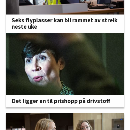
Seks flyplasser kan bli rammet av streik
neste uke
Det ligger an til prishopp på drivstoff