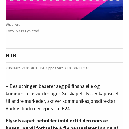
Wizz Air.
Mats Løvstad
NTB
29.05.2021
11:41
31.05.2021 15:33
– Beslutningen baserer seg på finansielle og
kommersielle vurderinger. Selskapet flytter kapasitet
til andre markeder, skriver kommunikasjonsdirektør
Andras Rado i en epost til
E24
.
Flyselskapet beholder imidlertid den norske
basen, og vil fortsette å fly passasjerer inn og ut