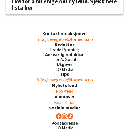
I kø for å bli enige om ny lønn. Sjekk hele
lista her
Kontakt redaksjonen
frifagbevegelse@lomedia.no
Redaktør
Frode Rønning
Ansvarlig redaktør
Tor A. Godal
Utgiver
LO Media
Tips
frifagbevegelse@lomedia.no
Nyhetsfeed
RSS-feed
Annonser
Bestill her
Sosiale medier
Postadresse
LO Media