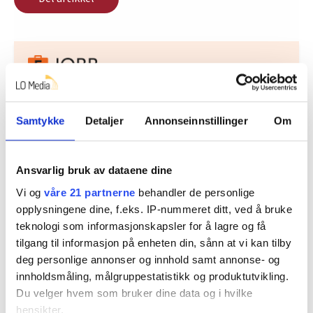
Nå:
4
stillingsannonser
Samtykke
Detaljer
Annonseinnstillinger
Om
Ansvarlig bruk av dataene dine
Vi og
våre 21 partnerne
behandler de personlige
opplysningene dine, f.eks. IP-nummeret ditt, ved å bruke
teknologi som informasjonskapsler for å lagre og få
Regionleder Region Indre Øst
tilgang til informasjon på enheten din, sånn at vi kan tilby
Fellesforbundet
deg personlige annonser og innhold samt annonse- og
Moelv
innholdsmåling, målgruppestatistikk og produktutvikling.
Du velger hvem som bruker dine data og i hvilke
hensikter.