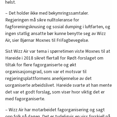
helst.
– Det holder ikke med bekymringssamtaler.
Regjeringen må sikre nulltoleranse for
fagforeningsknusing og sosial dumping i luftfarten, og
ingen statlig ansatte bør kunne benytte seg av Wizz
Air, sier Bjørnar Moxnes til FriFagbevegelse.
Sist Wizz Air var tema i spørretimen viste Moxnes til at
Hareide i 2018 sikret flertall for Rødt-forslaget om
tiltak for flere fagorganiserte og økt
organisasjonsgrad, som var et motsvar til
regjeringsplattformens anerkjennelse av det
uorganiserte arbeidslivet. Hareide svarte at han mente
det var et godt forslag, som viser hvor viktig det er
med fagorganiserte.
– Wizz Air har motarbeidet fagorganisering og sagt
opp folk på dagen. Det er tydeligvis en viss forskjell på