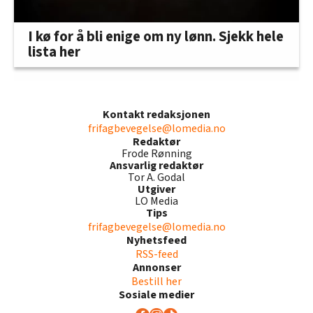
I kø for å bli enige om ny lønn. Sjekk hele
lista her
Kontakt redaksjonen
frifagbevegelse@lomedia.no
Redaktør
Frode Rønning
Ansvarlig redaktør
Tor A. Godal
Utgiver
LO Media
Tips
frifagbevegelse@lomedia.no
Nyhetsfeed
RSS-feed
Annonser
Bestill her
Sosiale medier