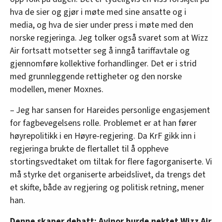
hva de sier og gjør i møte med sine ansatte og i
media, og hva de sier under press i møte med den
norske regjeringa. Jeg tolker også svaret som at Wizz
Air fortsatt motsetter seg å inngå tariffavtale og
gjennomføre kollektive forhandlinger. Det er i strid
med grunnleggende rettigheter og den norske
modellen, mener Moxnes.
– Jeg har sansen for Hareides personlige engasjement
for fagbevegelsens rolle. Problemet er at han fører
høyrepolitikk i en Høyre-regjering. Da KrF gikk inn i
regjeringa brukte de flertallet til å oppheve
stortingsvedtaket om tiltak for flere fagorganiserte. Vi
må styrke det organiserte arbeidslivet, da trengs det
et skifte, både av regjering og politisk retning, mener
han.
Denne skaper debatt:
Avinor burde nektet Wizz Air