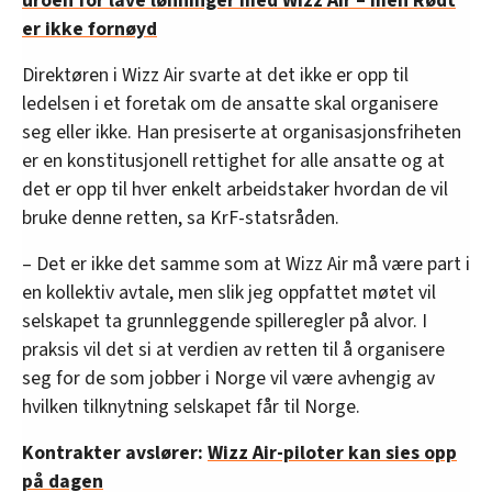
uroen for lave lønninger med Wizz Air – men Rødt
er ikke fornøyd
Direktøren i Wizz Air svarte at det ikke er opp til
ledelsen i et foretak om de ansatte skal organisere
seg eller ikke. Han presiserte at organisasjonsfriheten
er en konstitusjonell rettighet for alle ansatte og at
det er opp til hver enkelt arbeidstaker hvordan de vil
bruke denne retten, sa KrF-statsråden.
– Det er ikke det samme som at Wizz Air må være part i
en kollektiv avtale, men slik jeg oppfattet møtet vil
selskapet ta grunnleggende spilleregler på alvor. I
praksis vil det si at verdien av retten til å organisere
seg for de som jobber i Norge vil være avhengig av
hvilken tilknytning selskapet får til Norge.
Kontrakter avslører:
Wizz Air-piloter kan sies opp
på dagen