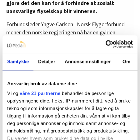
gjøre det den kan for å forhindre at sosialt
uansvarlige flyselskap blir vinneren.
Forbundsleder Yngve Carlsen i Norsk Flygerforbund
mener den norske regjeringen nå har en gylden
mulighet til å sette skapet på plass.
– Vi ønsker gjerne Wizz Air velkommen til Norge, hvis
de opptrer på en måte som gjør at
Samtykke
Detaljer
Annonseinnstillinger
Om
konkurransevilkårene blir like og rettferdige. Det er fri
etableringsrett. Men det betyr også like vilkår. Når
Ansvarlig bruk av dataene dine
Wizz Air tillates å etablere baser i Norge som drives på
samme måte som basen i Gdansk, får de et
Vi og
våre 21 partnerne
behandler de personlige
opplysningene dine, f.eks. IP-nummeret ditt, ved å bruke
konkurransefortrinn som norske myndigheter ikke
teknologi som informasjonskapsler for å lagre og få
burde tillatt, sier Carlsen til FriFagbevegelse.
tilgang til informasjon på enheten din, sånn at vi kan tilby
deg personlige annonser og innhold samt annonse- og
innholdsmåling, målgruppestatistikk og produktutvikling.
Du velger hvem som bruker dine data og i hvilke