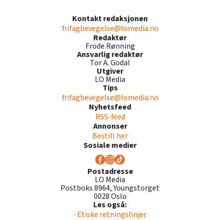
Kontakt redaksjonen
frifagbevegelse@lomedia.no
Redaktør
Frode Rønning
Ansvarlig redaktør
Tor A. Godal
Utgiver
LO Media
Tips
frifagbevegelse@lomedia.no
Nyhetsfeed
RSS-feed
Annonser
Bestill her
Sosiale medier
Postadresse
LO Media
Postboks 8964, Youngstorget
0028 Oslo
Les også:
· Etiske retningslinjer