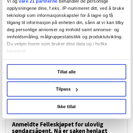
Vi og
våre 21 partnerne
behandler de personlige
opplysningene dine, f.eks. IP-nummeret ditt, ved å bruke
teknologi som informasjonskapsler for å lagre og få
tilgang til informasjon på enheten din, sånn at vi kan tilby
deg personlige annonser og innhold samt annonse- og
innholdsmåling, målgruppestatistikk og produktutvikling.
Du velger hvem som bruker dine data og i hvilke
Derfor kan det bli SAS-streik til helgen
hensikter.
Under
mer info
kan du lese om hvordan dine personlige
Tillat alle
data behandles og hvordan du kan velge hvordan de skal
brukes. Du kan hele tiden endre eller trekke tilbake ditt
samtykke fra erklæringen om informasjonskapsler.
Tilpass
LO Medias publikasjoner frifagbevegelse.no, hk-nytt.no
Ikke tillat
og fontene.no bruker informasjonskapsler (cookies) for å
lære hvordan våre nettsider blir brukt slik at vi tilby
relevant innhold, tilpassede annonser og utarbeide
Anmeldte Felleskjøpet for ulovlig
søndagsåpent. Nå er saken henlagt
statistikk.