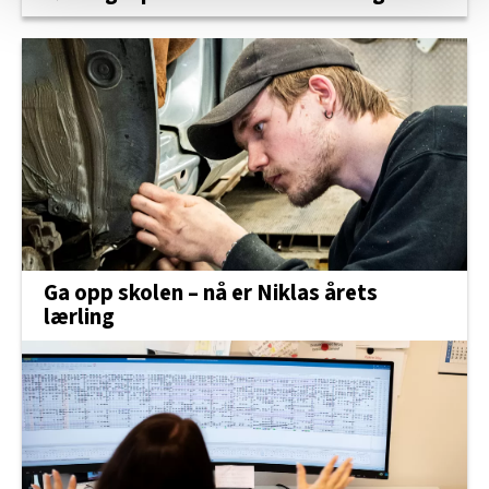
Vi deler bare informasjon om hvordan du bruker
nettstedet med LO Medias egne samarbeidspartnere
innenfor analyse og annonsering. Disse er angitt i
oversikten lengre ned på denne siden.
Ga opp skolen – nå er Niklas årets
lærling