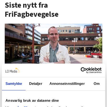
Siste nytt fra
FriFagbevegelse
Hundrevis av ansatte i Oslo kommune
Samtykke
Detaljer
Annonseinnstillinger
Om
uten faste oppgaver
Ansvarlig bruk av dataene dine