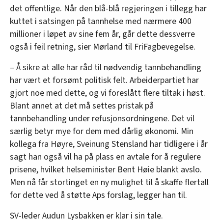
det offentlige. Når den blå-blå regjeringen i tillegg har
kuttet i satsingen på tannhelse med nærmere 400
millioner i løpet av sine fem år, går dette dessverre
også i feil retning, sier Mørland til FriFagbevegelse.
– Å sikre at alle har råd til nødvendig tannbehandling
har vært et forsømt politisk felt. Arbeiderpartiet har
gjort noe med dette, og vi foreslått flere tiltak i høst.
Blant annet at det må settes pristak på
tannbehandling under refusjonsordningene. Det vil
særlig betyr mye for dem med dårlig økonomi. Min
kollega fra Høyre, Sveinung Stensland har tidligere i år
sagt han også vil ha på plass en avtale for å regulere
prisene, hvilket helseminister Bent Høie blankt avslo.
Men nå får stortinget en ny mulighet til å skaffe flertall
for dette ved å støtte Aps forslag, legger han til.
SV-leder Audun Lysbakken er klar i sin tale.