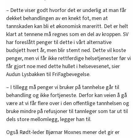
– Dette viser godt hvorfor det er underlig at man får
dekket behandlingen av en knekt fot, men at
tannskaden kan bli et økonomisk mareritt. Det er helt
klart at tennene må regnes som en del av kroppen. SV
har foreslått penger til dette i vårt alternative
budsjett hvert år, men blir stemt ned. Dette vil koste
penger, men vi får ikke rettferdige helsetjenester før vi
får gjort noe med dette hullet i helsevesenet, sier
Audun Lysbakken til FriFagbevegelse.
– I tillegg må penger vi bruker på tannhelse går til
behandling og ikke fortjeneste. Derfor kan veien å gå
være at vi får flere over i den offentlige tannhelsen og
bruke mindre på refusjoner til tannleger som tar ut til
dels store mellomlegg, legger han til.
Også Rødt-leder Bjørnar Moxnes mener det gir er