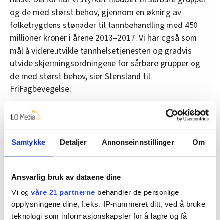
og de med størst behov, gjennom en økning av
folketrygdens stønader til tannbehandling med 450
millioner kroner i årene 2013–2017. Vi har også som
mål å videreutvikle tannhelsetjenesten og gradvis
utvide skjermingsordningene for sårbare grupper og
de med størst behov, sier Stensland til
FriFagbevegelse.
Hør podkasten om Ramona, en av mange tusen
nordmenn som sliter med tannhelsen og ikke har
økonomi til å gjøre noe med det (saken fortsetter
Samtykke
Detaljer
Annonseinnstillinger
Om
under podkasten):
Ansvarlig bruk av dataene dine
Vi og
våre 21 partnerne
behandler de personlige
opplysningene dine, f.eks. IP-nummeret ditt, ved å bruke
teknologi som informasjonskapsler for å lagre og få