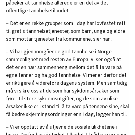
påpeker at tannhelse allerede er en del av det
offentlige tannhelsetilbudet.
– Det er en rekke grupper som i dag har lovfestet rett
til gratis tannhelsetjenester, som barn, unge og eldre
som mottar tjenester fra kommunene, sier han.
– Vi har gjennomgående god tannhelse i Norge
sammenlignet med resten av Europa. Vi ser også at
det er en nær sammenheng mellom det å ta vare på
egne tenner og ha god tannhelse. Vi mener derfor det
er riktigere å videreføre dagens system. Men samtidig
må vi sikre oss at de som har sykdomsårsaker som
fører til store sykdomsutgifter, og de som av ulike
årsaker ikke er i stand til å ta vare på tennene sine, skal
få bedre skjermingsordninger enn i dag, legger han til.
– Vi er opptatt av å utjevne de sosiale ulikhetene i
helse. Derfor har vi styrket tilbudet til sårbare grupper