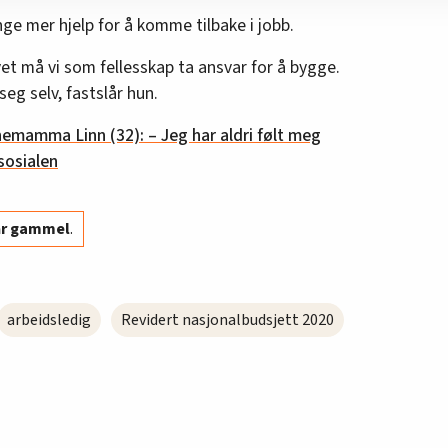
nge mer hjelp for å komme tilbake i jobb.
ivet må vi som fellesskap ta ansvar for å bygge.
seg selv, fastslår hun.
nemamma Linn (32): – Jeg har aldri følt meg
sosialen
år gammel
.
arbeidsledig
Revidert nasjonalbudsjett 2020