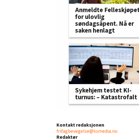
Anmeldte Felleskjøpe
for ulovlig
søndagsåpent. Nå er
saken henlagt
Sykehjem testet KI-
turnus: – Katastrofalt
Kontakt redaksjonen
frifagbevegelse@lomedia.no
Redaktør