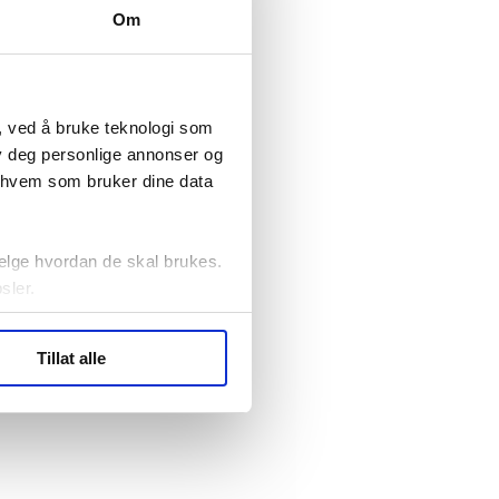
Om
, ved å bruke teknologi som
lby deg personlige annonser og
r hvem som bruker dine data
elge hvordan de skal brukes.
sler.
ler (cookies) for å lære
Tillat alle
ide statistikk.
artnere innenfor analyse og