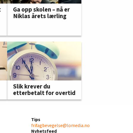
t
Ga opp skolen – nå er
Niklas årets lærling
Slik krever du
etterbetalt for overtid
Tips
frifagbevegelse@lomedia.no
Nyhetsfeed