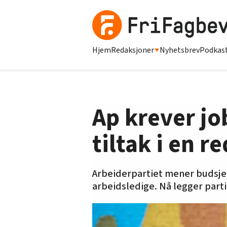
Hjem
Redaksjoner
Nyhetsbrev
Podkas
Ap krever jo
tiltak i en 
Arbeiderpartiet mener budsje
arbeidsledige. Nå legger partie