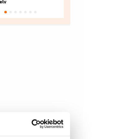
elv
10
Oslo