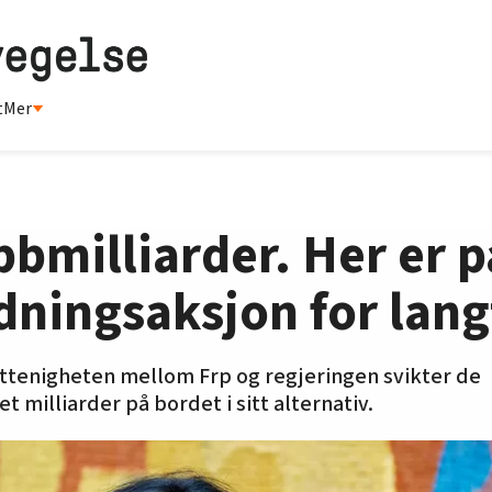
t
Mer
bbmilliarder. Her er p
redningsaksjon for lan
ttenigheten mellom Frp og regjeringen svikter de
t milliarder på bordet i sitt alternativ.