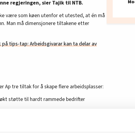
Mo
nne regjeringen, sier Tajik til NTB.
kke være som køen utenfor et utested, at én må
 inn. Man må dimensjonere tiltakene etter
k på tips-tap: Arbeidsgivarar kan ta delar av
r Ap tre tiltak for å skape flere arbeidsplasser:
 økt støtte til hardt rammede bedrifter
til aktivitetsskapende tiltak for næringslivet i
ommuner
 milliarder kroner, blant annet til en satsing på