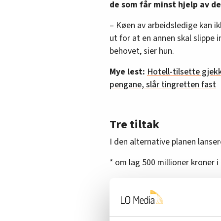
de som får minst hjelp av de
– Køen av arbeidsledige kan i
ut for at en annen skal slippe
behovet, sier hun.
Mye lest:
Hotell-tilsette gjek
pengane, slår tingretten fast
Tre tiltak
I den alternative planen lansere
* om lag 500 millioner kroner i
* nærmere 500 millioner kroner 
regi av kommuner og fylkesk
* en grønn industripakke på 1,2