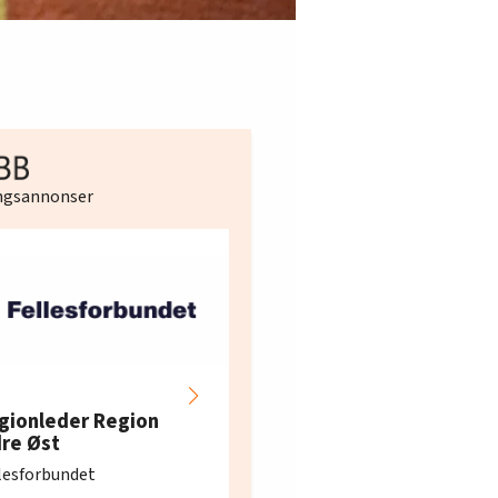
ingsannonser
Hotell- og
restaurantarbeidern
gionleder Region
e i Oslo og Akershus
dre Øst
søker ny kontorlede
lesforbundet
Fellesforbundet avdeling