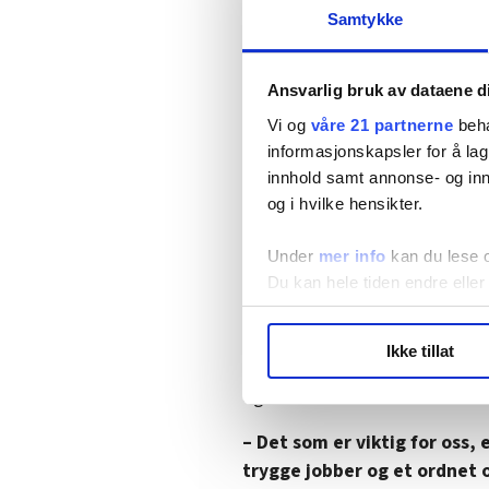
hydrogen i regi av Statkraft
Samtykke
I tillegg foreslår Arbeiderparti
med et særlig fokus på lønnsti
Ansvarlig bruk av dataene d
Vi og
våre 21 partnerne
beha
Nytt funn om Nav-reformen
informasjonskapsler for å lag
greier seg dårligere enn før, i
innhold samt annonse- og inn
og i hvilke hensikter.
Hele, faste stillinger
Under
mer info
kan du lese 
Du kan hele tiden endre eller
Et annet krav fra Ap er innstra
LO Medias publikasjoner frif
Disse innstrammingene skal sik
Ikke tillat
hvordan våre nettsider blir br
form av hele, faste stillinger 
Vi deler bare informasjon o
og innleie.
annonsering. Disse er angitt
– Det som er viktig for oss, 
trygge jobber og et ordnet og