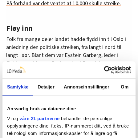
På forhånd var det ventet at 10.000 skulle streike.
Fløy inn
Folk fra mange deler landet hadde flydd inn til Oslo i
anledning den politiske streiken, fra langt i nord til
langt i sør. Blant dem var Eystein Garberg, leder i
Elektroarbeidernes Fagforening i Trøndelag.
– Det var helt åpenbar at vi skulle stille på dette.
Spørsmålet var ikke
om
vi skulle hit, men
hvor mange
Samtykke
Detaljer
Annonseinnstillinger
Om
som skulle hit, sier han.
Fra fagforeningen ble de fire som dro, mens andre
Ansvarlig bruk av dataene dine
fagforeningskamerater i Trøndelag har spurt hvorfor
Vi og
våre 21 partnerne
behandler de personlige
det ikke har blitt arrangert markering for den
opplysningene dine, f.eks. IP-nummeret ditt, ved å bruke
politisken streik i flere storbyer.
teknologi som informasjonskapsler for å lagre og få