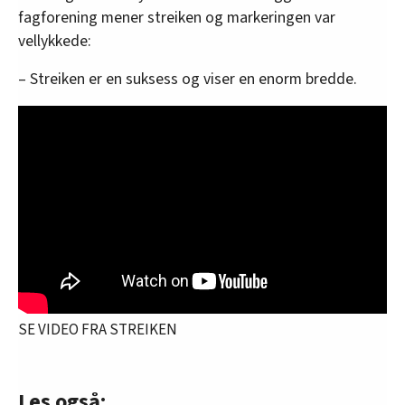
fagforening mener streiken og markeringen var
oversikten lengre ned på denne siden.
vellykkede:
– Streiken er en suksess og viser en enorm bredde.
SE VIDEO FRA STREIKEN
Les også: