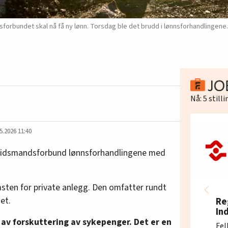
orbundet skal nå få ny lønn. Torsdag ble det brudd i lønnsforhandlingene.
Nå:
5
still
5.2026 11:40
beidsmandsforbund lønnsforhandlingene med
ten for private anlegg. Den omfatter rundt
et.
Re
In
av forskuttering av sykepenger. Det er en
Fel