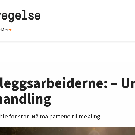
t
Mer
leggsarbeiderne: – U
handling
 for stor. Nå må partene til mekling.