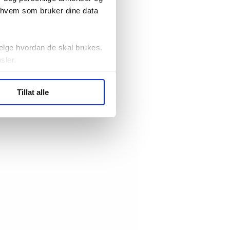
r hvem som bruker dine data
elge hvordan de skal brukes.
sler.
ler (cookies) for å lære
Tillat alle
ide statistikk.
artnere innenfor analyse og