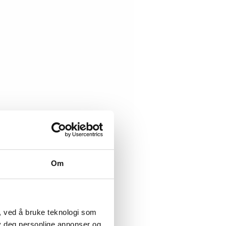
Om
, ved å bruke teknologi som
lby deg personlige annonser og