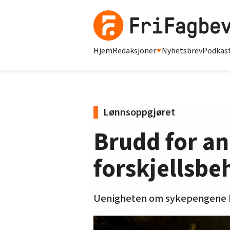
Hjem
Redaksjoner
Nyhetsbrev
Podkas
Lønnsoppgjøret
Brudd for an
forskjellsbe
Uenigheten om sykepengene ble