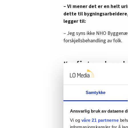
– Vi mener det er en helt ur
dette til bygningsarbeidere,
legger til:
– Jeg syns ikke NHO Byggenær
forskjellsbehandling av folk.
Kan få større konse
Ifølge Presterud har mange bed
– Rundt 70 prosent av bedriften
problem å få det inn i tariffavt
Samtykke
Han mener det er viktig å få re
Ansvarlig bruk av dataene d
– Så unngår vi at bedrifter plu
Vi og
våre 21 partnerne
beha
Securitas nettopp gjorde
.
informasjonskapsler for å lag