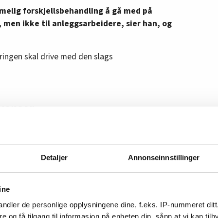
imelig forskjellsbehandling å gå med på
 men ikke til anleggsarbeidere, sier han, og
ingen skal drive med den slags
kvenser
rifter allerede ordningen i praksis.
e har det. Da er det rart at det er et så stort
alen.
Detaljer
Annonseinnstillinger
ttigheten inn i avtalen.
ine
tselig fjerner dette med et pennestrøk, slik
ndler de personlige opplysningene dine, f.eks. IP-nummeret ditt
re og få tilgang til informasjon på enheten din, sånn at vi kan ti