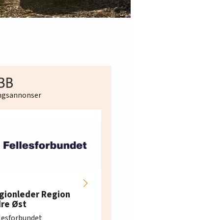
ingsannonser
Hotell- og
restaurantarbeidern
gionleder Region
e i Oslo og Akershus
dre Øst
søker ny kontorlede
lesforbundet