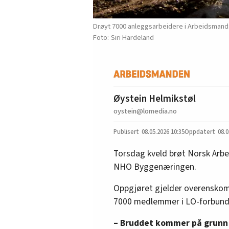
Drøyt 7000 anleggsarbeidere i Arbeidsmandsf
Siri Hardeland
Øystein Helmikstøl
oystein@lomedia.no
08.05.2026
10:35
08.0
Torsdag kveld brøt Norsk Ar
NHO Byggenæringen.
Oppgjøret gjelder overenskoms
7000 medlemmer i LO-forbund
– Bruddet kommer på grunn 