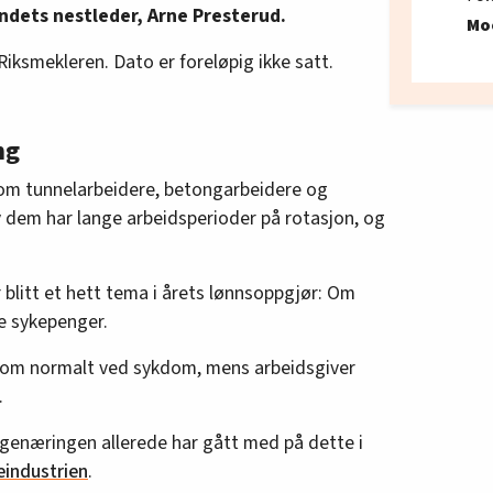
bundets nestleder, Arne Presterud.
Mo
Riksmekleren. Dato er foreløpig ikke satt.
ng
som tunnelarbeidere, betongarbeidere og
 dem har lange arbeidsperioder på rotasjon, og
blitt et hett tema i årets lønnsoppgjør: Om
re sykepenger.
 som normalt ved sykdom, mens arbeidsgiver
.
ggenæringen allerede har gått med på dette i
industrien
.