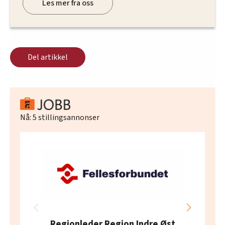
Les mer fra oss
Del artikkel
Nå:
5
stillingsannonser
Regionleder Region Indre Øst