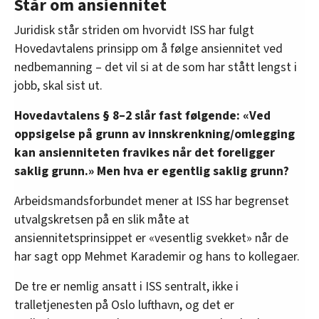
Står om ansiennitet
Juridisk står striden om hvorvidt ISS har fulgt
Hovedavtalens prinsipp om å følge ansiennitet ved
nedbemanning – det vil si at de som har stått lengst i
jobb, skal sist ut.
Hovedavtalens § 8–2 slår fast følgende: «Ved
oppsigelse på grunn av innskrenkning/omlegging
kan ansienniteten fravikes når det foreligger
saklig grunn.» Men hva er egentlig saklig grunn?
Arbeidsmandsforbundet mener at ISS har begrenset
utvalgskretsen på en slik måte at
ansiennitetsprinsippet er «vesentlig svekket» når de
har sagt opp Mehmet Karademir og hans to kollegaer.
De tre er nemlig ansatt i ISS sentralt, ikke i
tralletjenesten på Oslo lufthavn, og det er