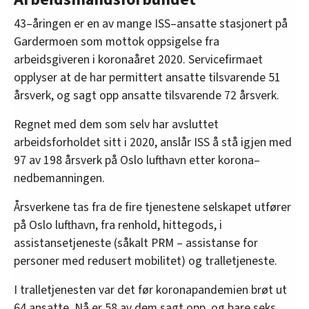
43–åringen er en av mange ISS–ansatte stasjonert på
Gardermoen som mottok oppsigelse fra
arbeidsgiveren i koronaåret 2020. Servicefirmaet
opplyser at de har permittert ansatte tilsvarende 51
årsverk, og sagt opp ansatte tilsvarende 72 årsverk.
Regnet med dem som selv har avsluttet
arbeidsforholdet sitt i 2020, anslår ISS å stå igjen med
97 av 198 årsverk på Oslo lufthavn etter korona–
nedbemanningen.
Årsverkene tas fra de fire tjenestene selskapet utfører
på Oslo lufthavn, fra renhold, hittegods, i
assistansetjeneste (såkalt PRM – assistanse for
personer med redusert mobilitet) og tralletjeneste.
I tralletjenesten var det før koronapandemien brøt ut
64 ansatte. Nå er 58 av dem sagt opp, og bare seks