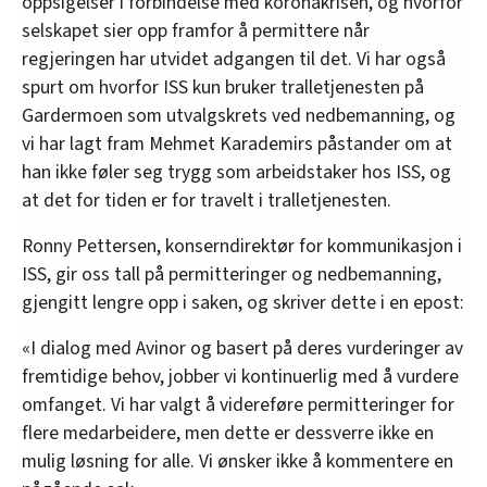
oppsigelser i forbindelse med koronakrisen, og hvorfor
selskapet sier opp framfor å permittere når
regjeringen har utvidet adgangen til det. Vi har også
spurt om hvorfor ISS kun bruker tralletjenesten på
Gardermoen som utvalgskrets ved nedbemanning, og
vi har lagt fram Mehmet Karademirs påstander om at
han ikke føler seg trygg som arbeidstaker hos ISS, og
at det for tiden er for travelt i tralletjenesten.
Ronny Pettersen, konserndirektør for kommunikasjon i
ISS, gir oss tall på permitteringer og nedbemanning,
gjengitt lengre opp i saken, og skriver dette i en epost:
«I dialog med Avinor og basert på deres vurderinger av
fremtidige behov, jobber vi kontinuerlig med å vurdere
omfanget. Vi har valgt å videreføre permitteringer for
flere medarbeidere, men dette er dessverre ikke en
mulig løsning for alle. Vi ønsker ikke å kommentere en