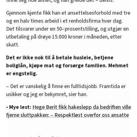
finne seg noe annet, og han greide det – delvis.
Gjennom kjente fikk han et ansettelsesforhold med tre
og en halv times arbeid i et renholdsfirma hver dag.
Det tilsvarer under en 50–prosentstilling, og utgjør en
utbetaling på drøye 15.000 kroner i måneden, etter
skatt.
Det er ikke nok til å betale husleie, betjene
boliglån, kjøpe mat og forsørge familien. Mehmet
er engstelig.
– Det er vanskelig å finne en fulltidsjobb. Framtida er
usikker og jeg er bekymret, sier han.
•
Mye lest:
Hege Berit fikk hakeslepp da bedriften ville
fjerne sluttpakken: – Respektløst overfor oss ansatte