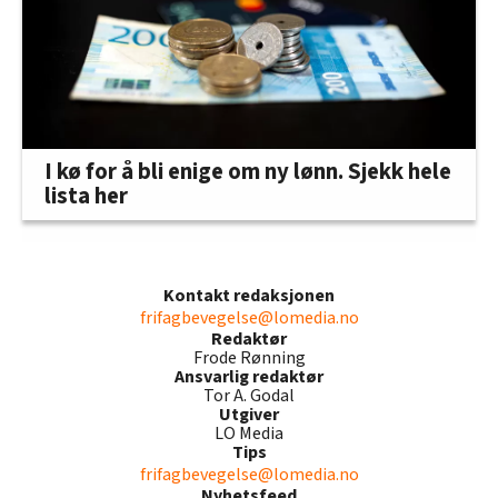
I kø for å bli enige om ny lønn. Sjekk hele
lista her
Kontakt redaksjonen
frifagbevegelse@lomedia.no
Redaktør
Frode Rønning
Ansvarlig redaktør
Tor A. Godal
Utgiver
LO Media
Tips
frifagbevegelse@lomedia.no
Nyhetsfeed