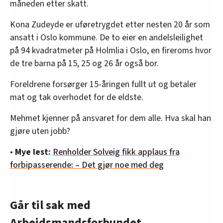
måneden etter skatt.
Kona Zudeyde er uføretrygdet etter nesten 20 år som
ansatt i Oslo kommune. De to eier en andelsleilighet
på 94 kvadratmeter på Holmlia i Oslo, en fireroms hvor
de tre barna på 15, 25 og 26 år også bor.
Foreldrene forsørger 15-åringen fullt ut og betaler
mat og tak overhodet for de eldste.
Mehmet kjenner på ansvaret for dem alle. Hva skal han
gjøre uten jobb?
•
Mye lest:
Renholder Solveig fikk applaus fra
forbipasserende: – Det gjør noe med deg
Går til sak med
Arbeidsmandsforbundet