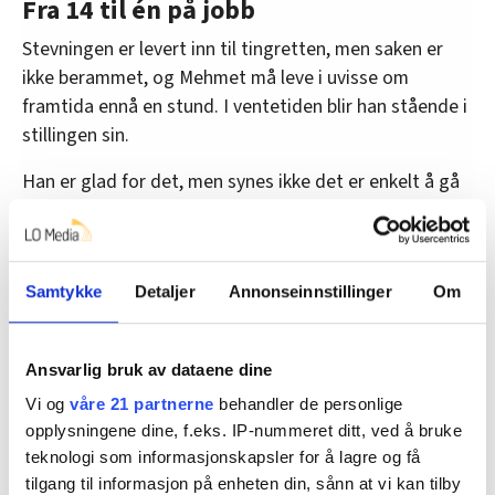
Fra 14 til én på jobb
Stevningen er levert inn til tingretten, men saken er
ikke berammet, og Mehmet må leve i uvisse om
framtida ennå en stund. I ventetiden blir han stående i
stillingen sin.
Han er glad for det, men synes ikke det er enkelt å gå
på jobb for en arbeidsgiver som har sagt ham opp. For
det første, er det uholdbart travelt på jobb.
– Før korona var vi 14 på vakt i tralletjenesten til
Samtykke
Detaljer
Annonseinnstillinger
Om
enhver tid. Så ble det redusert til sju, og nå er vi
bare én på hvert skift, forteller han.
Ansvarlig bruk av dataene dine
Selv om det ifølge Avinors nåværende prognoser blir
Vi og
våre 21 partnerne
behandler de personlige
53 prosent færre passasjerer i 2021 sammenlignet
opplysningene dine, f.eks. IP-nummeret ditt, ved å bruke
med 2019, er dette for altfor lite, mener Mehmet. Når
teknologi som informasjonskapsler for å lagre og få
han nå går på jobb, enten det er på morgenvakt fra 06
tilgang til informasjon på enheten din, sånn at vi kan tilby