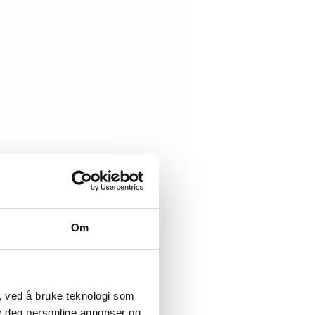
Om
, ved å bruke teknologi som
lby deg personlige annonser og