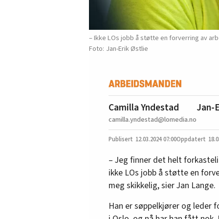
– Ikke LOs jobb å støtte en forverring av ar
Jan-Erik Østlie
Camilla Yndestad
Jan-E
camilla.yndestad@lomedia.no
12.03.2024
07:00
18.0
– Jeg finner det helt forkasteli
ikke LOs jobb å støtte en forv
meg skikkelig, sier Jan Lange.
Han er søppelkjører og leder 
i Oslo, og nå har han fått nok.