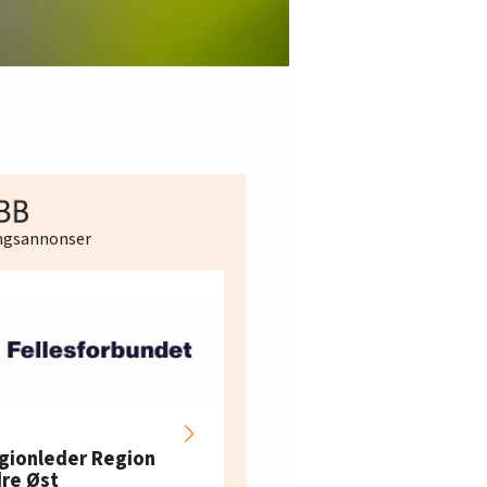
ingsannonser
Hotell- og
restaurantarbeidern
gionleder Region
e i Oslo og Akershus
dre Øst