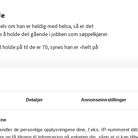
de
selv om han er heldig med helsa, så er det
are å holde det gående i jobben som søppelkjører.
 holde på til de er 70, synes han er «helt på
gget og står hele dagen. Der jobber hun med
 består av mange tunge løft.
Detaljer
Annonseinnstillinger
 til jeg er 68 år. Kroppen kommer ikke til å klare
sliter allerede, og jeg er bare 51, forteller hun.
ine
ndler de personlige opplysningene dine, f.eks. IP-nummeret ditt
re og få tilgang til informasjon på enheten din, sånn at vi kan ti