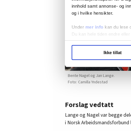
innhold samt annonse- og inn
og i hvilke hensikter.
Under
mer info
kan du lese 
Du kan hele tiden endre eller
LO Medias publikasjoner frif
Ikke tillat
hvordan våre nettsider blir br
Vi deler bare informasjon o
annonsering. Disse er angitt
Bente Nagel og Jan Lange.
Camilla Yndestad
Forslag vedtatt
Lange og Nagel var begge dele
i Norsk Arbeidsmandsforbund l