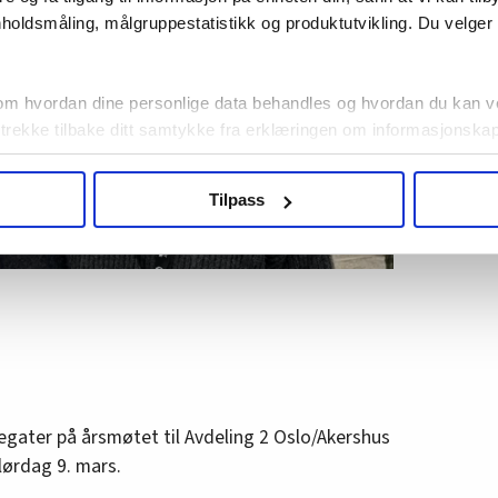
holdsmåling, målgruppestatistikk og produktutvikling. Du velge
om hvordan dine personlige data behandles og hvordan du kan v
 trekke tilbake ditt samtykke fra erklæringen om informasjonskap
agbevegelse.no, hk-nytt.no og fontene.no bruker informasjonskaps
Tilpass
ukt slik at vi tilby relevant innhold, tilpassede annonser og utarbe
m hvordan du bruker nettstedet med LO Medias egne samarbeidsp
 i oversikten lengre ned på denne siden.
gater på årsmøtet til Avdeling 2 Oslo/Akershus
ørdag 9. mars.