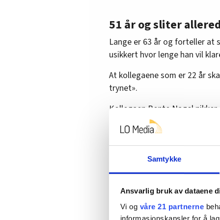
51 år og sliter allere
Lange er 63 år og forteller at 
usikkert hvor lenge han vil kl
At kollegaene som er 22 år skal
trynet».
Kollegaen Bente Nagel nikker.
Hun jobber inne på søppelanle
farlig avfall, og arbeidsdagen
Samtykke
– Jeg vil ikke klare å stå i jobb
det. Jeg mangler noen sener og 
Ansvarlig bruk av dataene d
Vi og
våre 21 partnerne
beha
informasjonskapsler for å lag