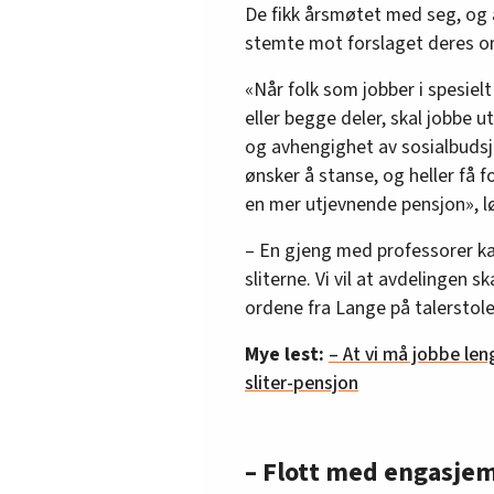
De fikk årsmøtet med seg, og
stemte mot forslaget deres om
«Når folk som jobber i spesielt
eller begge deler, skal jobbe ut
og avhengighet av sosialbudsje
ønsker å stanse, og heller få
en mer utjevnende pensjon», lø
– En gjeng med professorer kan
sliterne. Vi vil at avdelingen s
ordene fra Lange på talerstole
Mye lest:
– At vi må jobbe len
sliter-pensjon
– Flott med engasje