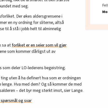
Fel
bundet med seg.
Mo
forliket. Der økes aldersgrensene i
r en ny ordning for sliterne, altså
 til å stå i jobb helt til alminnelig
k sa at
forliket er en seier som vil gjør
ene som kommer dårligst ut av
s som deler LO-lederens begeistring.
å ting uten å ha definert hva som er ordningen
obb lenge. Hva med dem? Og så kommer de med
alderen – det byr meg sterkt imot, sier Lange.
 spørsmål og svar