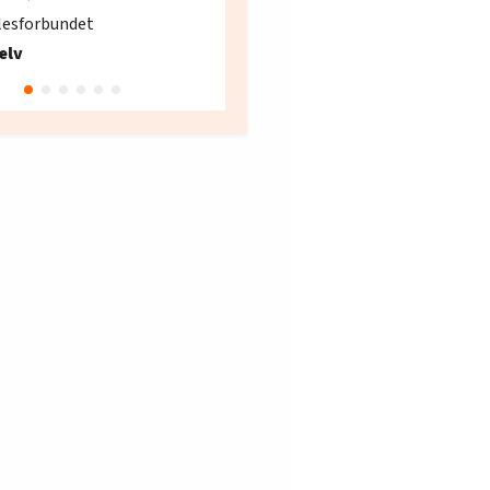
søker ny kontorlede
lesforbundet
Fellesforbundet avdeling
elv
10
Oslo