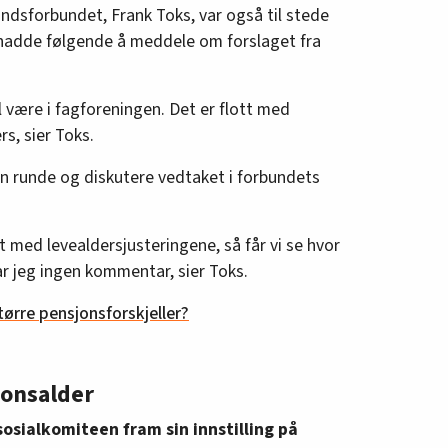
dsforbundet, Frank Toks, var også til stede
hadde følgende å meddele om forslaget fra
 være i fagforeningen. Det er flott med
s, sier Toks.
 en runde og diskutere vedtaket i forbundets
t med levealdersjusteringene, så får vi se hvor
har jeg ingen kommentar, sier Toks.
ørre pensjonsforskjeller?
jonsalder
sosialkomiteen fram sin innstilling på