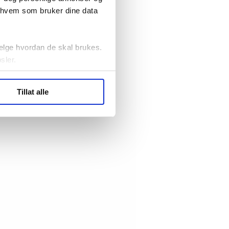
r hvem som bruker dine data
elge hvordan de skal brukes.
sler.
ler (cookies) for å lære
Tillat alle
ide statistikk.
artnere innenfor analyse og