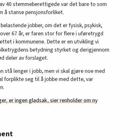
 av 40 stemmeberettigede var det bare to som
 å stanse pensjonsforliket.
 belastende jobber, om det er fysisk, psykisk,
over 67 år, er faren stor for flere i uføretrygd
ttet i kommunene. Dette er en utvikling vi
 folketrygdens betydning styrket og derigjennom
d deler av forslaget.
 stå lenger i jobb, men vi skal gjøre noe med
kal forplikte seg til å jobbe med dette, var
n.
ger, er ingen gladsak, sier renholder om ny
ment