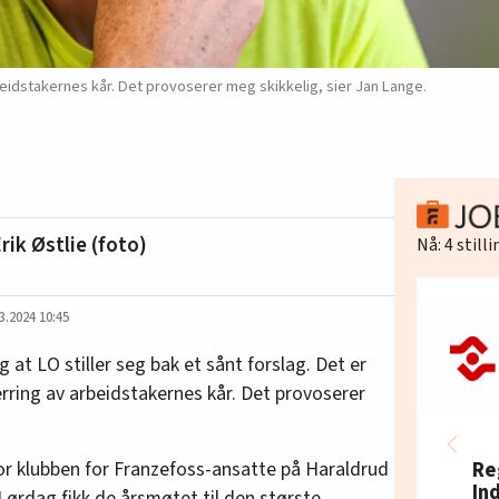
beidstakernes kår. Det provoserer meg skikkelig, sier Jan Lange.
rik Østlie (foto)
Nå:
4
still
3.2024 10:45
g at LO stiller seg bak et sånt forslag. Det er
erring av arbeidstakernes kår. Det provoserer
for klubben for Franzefoss-ansatte på Haraldrud
Re
In
 Lørdag fikk de årsmøtet til den største