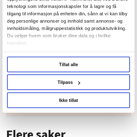
teknologi som informasjonskapsler for å lagre og få
tilgang til informasjon på enheten din, sånn at vi kan tilby
deg personlige annonser og innhold samt annonse- og
innholdsmåling, målgruppestatistikk og produktutvikling.
Du velger hvem som bruker dine data og i hvilke
hensikter.
Under
mer info
kan du lese om hvordan dine personlige
Regionleder Region Indre Øst
Tillat alle
data behandles og hvordan du kan velge hvordan de skal
Fellesforbundet
brukes. Du kan hele tiden endre eller trekke tilbake ditt
Moelv
samtykke fra erklæringen om informasjonskapsler.
Tilpass
LO Medias publikasjoner frifagbevegelse.no, hk-nytt.no
Ikke tillat
og fontene.no bruker informasjonskapsler (cookies) for å
lære hvordan våre nettsider blir brukt slik at vi tilby
relevant innhold, tilpassede annonser og utarbeide
statistikk.
Flere saker
Vi deler bare informasjon om hvordan du bruker