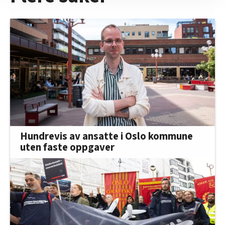
nettstedet med LO Medias egne samarbeidspartnere
innenfor analyse og annonsering. Disse er angitt i
oversikten lengre ned på denne siden.
Hundrevis av ansatte i Oslo kommune
uten faste oppgaver