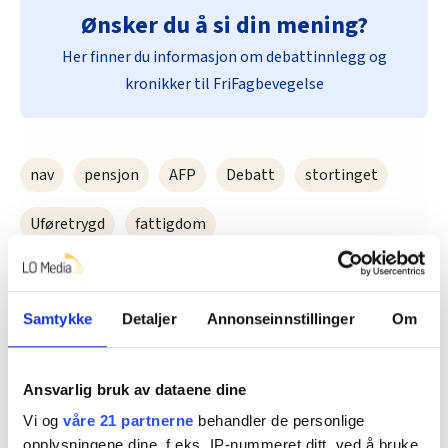
Ønsker du å si din mening?
Her finner du informasjon om debattinnlegg og
kronikker til FriFagbevegelse
nav
pensjon
AFP
Debatt
stortinget
Uføretrygd
fattigdom
Del artikkel
Samtykke
Detaljer
Annonseinnstillinger
Om
Ansvarlig bruk av dataene dine
Vi og
våre 21 partnerne
behandler de personlige
Nå:
5
stillingsannonser
opplysningene dine, f.eks. IP-nummeret ditt, ved å bruke