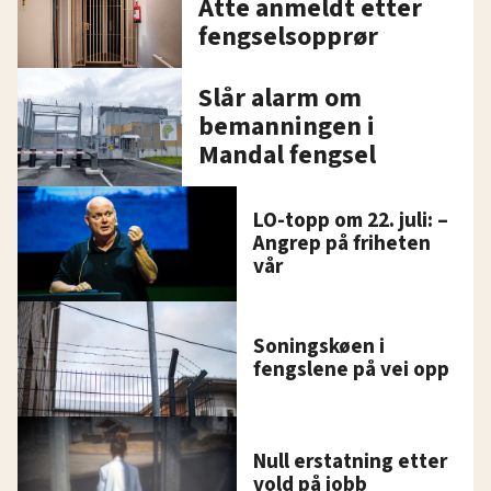
Åtte anmeldt etter
fengselsopprør
Slår alarm om
bemanningen i
Mandal fengsel
LO-topp om 22. juli: –
Angrep på friheten
vår
Soningskøen i
fengslene på vei opp
Null erstatning etter
vold på jobb