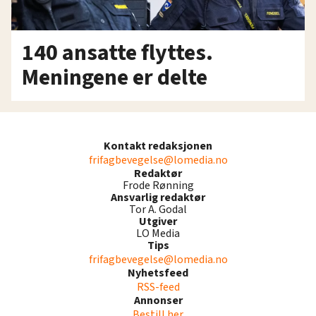
140 ansatte flyttes.
Meningene er delte
Kontakt redaksjonen
frifagbevegelse@lomedia.no
Redaktør
Frode Rønning
Ansvarlig redaktør
Tor A. Godal
Utgiver
LO Media
Tips
frifagbevegelse@lomedia.no
Nyhetsfeed
RSS-feed
Annonser
Bestill her