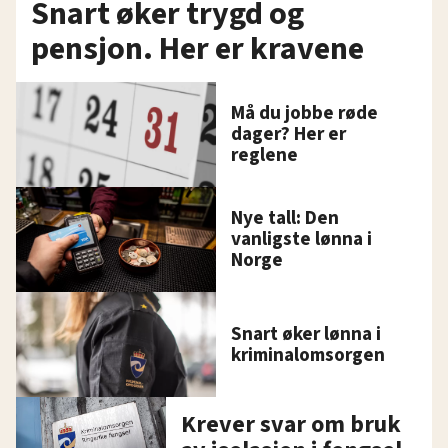
Snart øker trygd og
pensjon. Her er kravene
Må du jobbe røde
dager? Her er
reglene
Nye tall: Den
vanligste lønna i
Norge
Snart øker lønna i
kriminalomsorgen
Krever svar om bruk