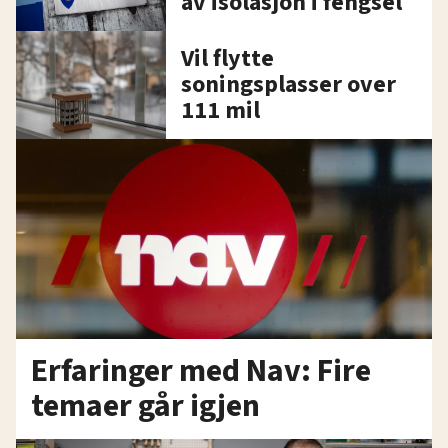
av isolasjon i fengsel
Vil flytte
soningsplasser over
111 mil
Erfaringer med Nav: Fire
temaer går igjen