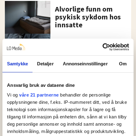
Alvorlige funn om
psykisk sykdom hos
innsatte
Kriminalomsorgen
kritiseres: –
Omfattende feil
Samtykke
Detaljer
Annonseinnstillinger
Om
Bedre betalt for
ubekvem arbeidstid
Ansvarlig bruk av dataene dine
Vi og
våre 21 partnerne
behandler de personlige
opplysningene dine, f.eks. IP-nummeret ditt, ved å bruke
Stort
teknologi som informasjonskapsler for å lagre og få
amfetaminbeslag i
tilgang til informasjon på enheten din, sånn at vi kan tilby
Bastøy fengsel
deg personlige annonser og innhold samt annonse- og
innholdsmåling, målgruppestatistikk og produktutvikling.