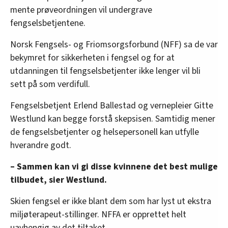
mente prøveordningen vil undergrave
fengselsbetjentene.
Norsk Fengsels- og Friomsorgsforbund (NFF) sa de var
bekymret for sikkerheten i fengsel og for at
utdanningen til fengselsbetjenter ikke lenger vil bli
sett på som verdifull.
Fengselsbetjent Erlend Ballestad og vernepleier Gitte
Westlund kan begge forstå skepsisen. Samtidig mener
de fengselsbetjenter og helsepersonell kan utfylle
hverandre godt.
– Sammen kan vi gi disse kvinnene det best mulige
tilbudet, sier Westlund.
Skien fengsel er ikke blant dem som har lyst ut ekstra
miljøterapeut-stillinger. NFFA er opprettet helt
uavhengig av det tiltaket.