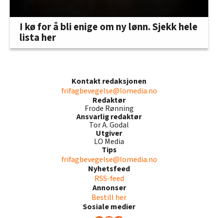
I kø for å bli enige om ny lønn. Sjekk hele
lista her
Kontakt redaksjonen
frifagbevegelse@lomedia.no
Redaktør
Frode Rønning
Ansvarlig redaktør
Tor A. Godal
Utgiver
LO Media
Tips
frifagbevegelse@lomedia.no
Nyhetsfeed
RSS-feed
Annonser
Bestill her
Sosiale medier