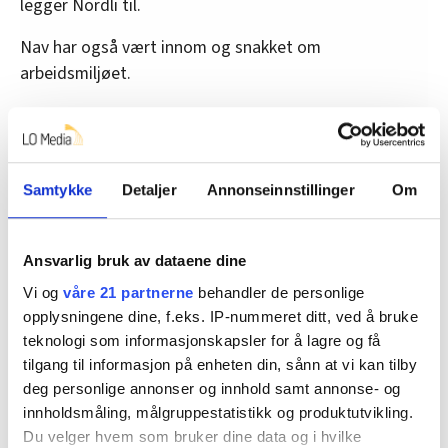
legger Nordli til.
Nav har også vært innom og snakket om
arbeidsmiljøet.
Samtykke
Detaljer
Annonseinnstillinger
Om
Ansvarlig bruk av dataene dine
Vi og
våre 21 partnerne
behandler de personlige
opplysningene dine, f.eks. IP-nummeret ditt, ved å bruke
teknologi som informasjonskapsler for å lagre og få
tilgang til informasjon på enheten din, sånn at vi kan tilby
Fra venstre står Jeanette Badlissi, Erlend Ballestad, Elisabeth
deg personlige annonser og innhold samt annonse- og
Nordli og Gitte Westlund.
innholdsmåling, målgruppestatistikk og produktutvikling.
Hanna Skotheim
Du velger hvem som bruker dine data og i hvilke