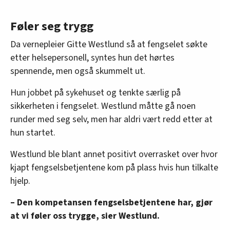
Her jobber fengselsbetjenter og
helsepersonell sammen om å gi innsatte
Føler seg trygg
bedre helsehjelp.
Hensikten er å redusere isolasjon blant
Da vernepleier Gitte Westlund så at fengselet søkte
innsatte med psykiske lidelser og
etter helsepersonell, syntes hun det hørtes
atferdsutfordringer.
spennende, men også skummelt ut.
Avdelingen baserer seg på tverrfaglig
Hun jobbet på sykehuset og tenkte særlig på
samarbeid mellom kriminalomsorgen og
sikkerheten i fengselet. Westlund måtte gå noen
helsevesenet.
runder med seg selv, men har aldri vært redd etter at
NFFA er en del av at regjeringen vil styrke
hun startet.
oppfølgingen av innsatte med alvorlige
psykiske lidelser og sammensatte behov.
Westlund ble blant annet positivt overrasket over hvor
kjapt fengselsbetjentene kom på plass hvis hun tilkalte
hjelp.
– Den kompetansen fengselsbetjentene har, gjør
at vi føler oss trygge, sier Westlund.